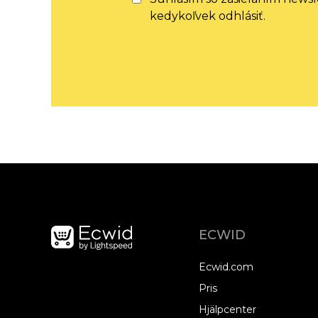
kedykoľvek odhlásiť.
ECWID
Ecwid.com
Pris
Hjälpcenter