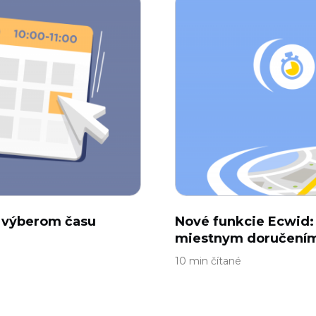
 s výberom času
Nové funkcie Ecwid:
miestnym doručení
10 min čítané