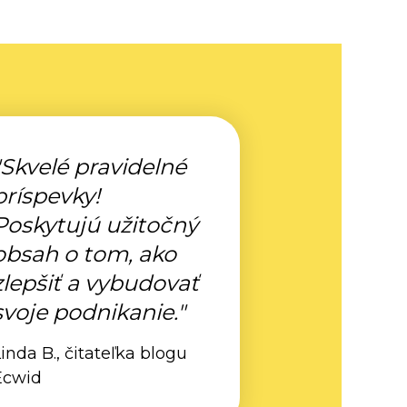
"Skvelé pravidelné
príspevky!
Poskytujú užitočný
obsah o tom, ako
zlepšiť a vybudovať
svoje podnikanie."
inda B., čitateľka blogu
Ecwid