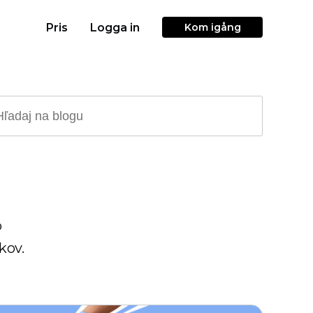
Pris
Logga in
Kom igång
o
kov.