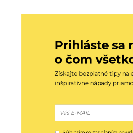
Prihláste sa 
o čom všetk
Získajte bezplatné tipy na
inšpiratívne nápady priamo
Súhlasím so zasielaním news