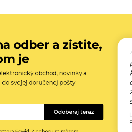
na odber a zistite,
om je
 elektronický obchod, novinky a
 do svojej doručenej pošty
Odoberaj teraz
L
lettera Ecwid. Z odberu sa môžem