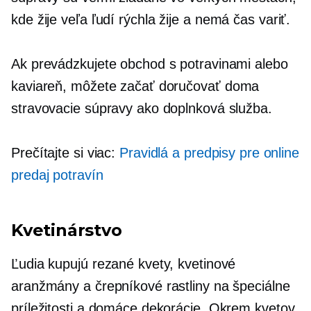
kde žije veľa ľudí
rýchla
žije a nemá čas variť.
Ak prevádzkujete obchod s potravinami alebo
kaviareň, môžete začať doručovať
doma
stravovacie súpravy ako doplnková služba.
Prečítajte si viac:
Pravidlá a predpisy pre online
predaj potravín
Kvetinárstvo
Ľudia kupujú rezané kvety, kvetinové
aranžmány a črepníkové rastliny na špeciálne
príležitosti a domáce dekorácie. Okrem kvetov