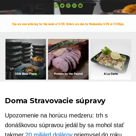
Doma
Stravovacie súpravy
Upozornenie na horúcu medzeru: trh s
donáškovou súpravou jedál by sa mohol stať
takmer
20 miliárd dolárov
priemysel do roku