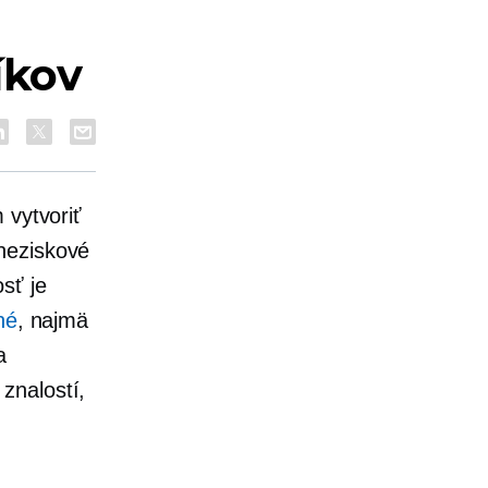
íkov
 vytvoriť
neziskové
sť je
hé
, najmä
a
znalostí,