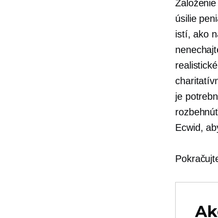
Založenie 
úsilie
pen
istí, ako 
nenechajt
realistick
charitatív
je potrebn
rozbehnúť
Ecwid, ab
Pokračujte
Ak