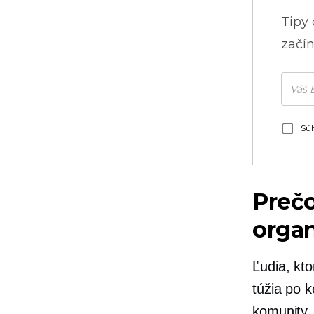
Tipy
začín
Súh
Prečo
organ
Ľudia, kto
túžia po k
komunity.