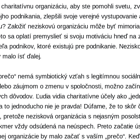
charitatívnu organizáciu, aby ste pomohli svetu, zvý
ho podnikania, zlepšili svoje verejné vystupovanie 
cu? Založiť neziskovú organizáciu môže byť mimori
to sa oplatí premyslieť si svoju motiváciu hneď na 
eľa podnikov, ktoré existujú pre podnikanie. Nezisk
 malo ísť ďalej.
prečo“ nemá symbiotický vzťah s legitímnou sociál
alebo záujmom o zmenu v spoločnosti, možno začín
ch dôvodov. Ľudia vidia charitatívne účely ako „je
a to jednoducho nie je pravda! Dúfame, že to skôr 
, pretože nezisková organizácia s nejasným posol
takmer vždy odsúdená na neúspech. Preto začatie ú
vnej organizácie by malo začať s vaším „prečo“. Keď