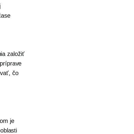
j
čase
a založiť
príprave
vať, čo
kom je
oblasti