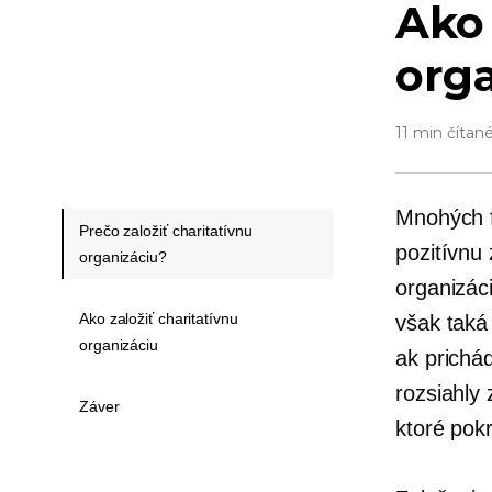
Ako 
orga
11 min čítan
Mnohých f
Prečo založiť charitatívnu
pozitívnu
organizáciu?
organizác
Ako založiť charitatívnu
však tak
organizáciu
ak prichá
rozsiahly
Záver
ktoré pokr