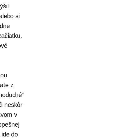
šili
alebo si
adne
začiatku.
ové
nou
ate z
dnoduché“
či neskôr
stvom v
spešnej
 ide do