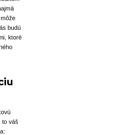
ajmä
môže
vás budú
i, ktoré
tného
ciu
tovú
e to váš
a: