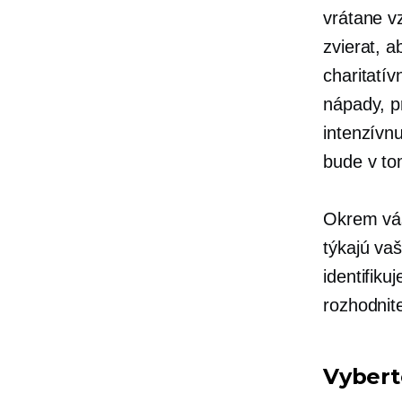
vrátane vz
zvierat, 
charitatív
nápady, p
intenzívn
bude v to
Okrem váš
týkajú va
identifiku
rozhodnite
Vybert