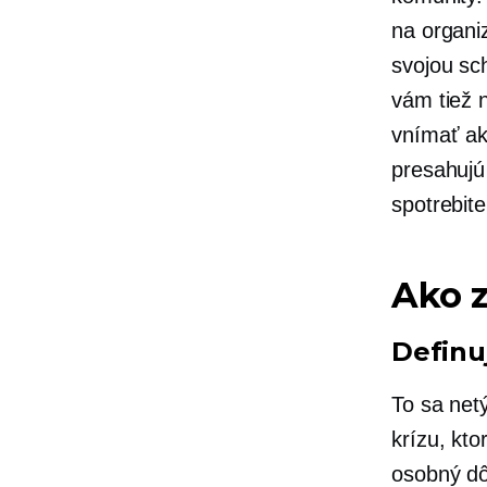
na organi
svojou sc
vám tiež 
vnímať ak
presahujú
spotrebit
Ako z
Definu
To sa net
krízu, kto
osobný dô