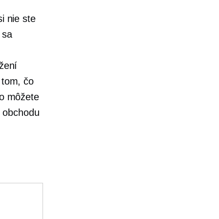
i nie ste
 sa
ožení
 tom, čo
ako môžete
o obchodu