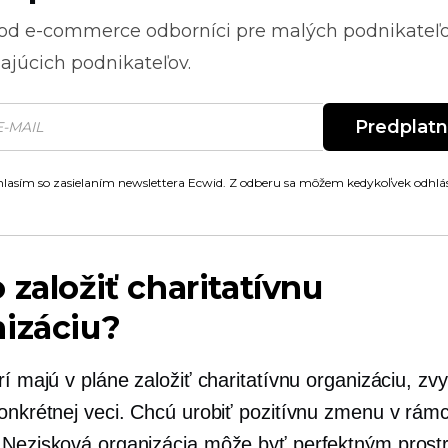
 od
e-commerce
odborníci pre malých podnikateľ
ajúcich podnikateľov.
Predplat
lasím so zasielaním newslettera Ecwid. Z odberu sa môžem kedykoľvek odhlás
 založiť charitatívnu
izáciu?
rí majú v pláne založiť charitatívnu organizáciu, zv
onkrétnej veci. Chcú urobiť pozitívnu zmenu v rámci
 Nezisková organizácia môže byť perfektným prost