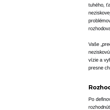
tuhého, ť
neziskove
problémov
rozhodov
Vaše „pre
neziskovú
vízie a v
presne chc
Rozhod
Po defino
rozhodnúť 