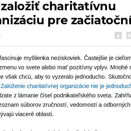
založiť charitatívnu
nizáciu pre začiatočn
é
ascinuje myšlienka neziskoviek. Častejšie je cieľom
 zmenu vo svete alebo mať pozitívny vplyv. Mnohé 
ie však chcú, aby to vyzeralo jednoducho. Skutočno
á
Založenie charitatívnej organizácie nie je jednoduc
dzate z
lámanie čísel
podnikateľského sveta. Zahŕň
 zoznam súborov zručností, vedomostí a odborných 
ývajú viaceré oblasti.