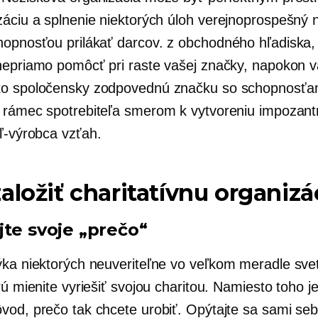
záciu a splnenie niektorých úloh
verejnoprospešný
n
hopnosťou prilákať darcov.
z obchodného hľadiska,
nepriamo pomôcť pri raste vašej značky, napokon 
o spoločensky zodpovednú značku so schopnosťam
 rámec spotrebiteľa smerom k vytvoreniu impozan
eľ-výrobca
vzťah.
aložiť charitatívnu organizá
jte svoje „prečo“
ýka niektorých neuveriteľne
vo veľkom meradle
sve
rú mienite vyriešiť svojou charitou. Namiesto toho j
vod, prečo tak chcete urobiť. Opýtajte sa sami seb