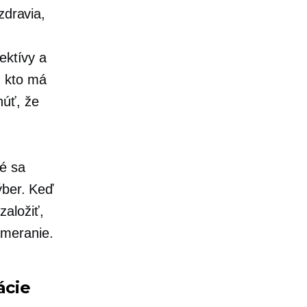
zdravia,
ektívy a
, kto má
núť, že
é sa
ýber. Keď
založiť,
zameranie.
ácie