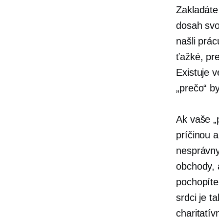
Zakladáte 
dosah svoj
našli prá
ťažké, pre
Existuje v
„prečo“ by
Ak vaše „
príčinou 
nesprávny
obchody, 
pochopíte
srdci je 
charitatí