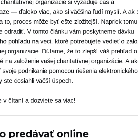
charitatívnej organizácie si vyžaduje čas a
iaze — ďaleko
viac, ako si väčšina ľudí myslí. A ak s
na to, proces môže byť ešte zložitejší. Napriek tomu
e odradiť. V tomto článku vám poskytneme dávku
ého pohľadu na veci, ktoré potrebujete vedieť o zal
nej organizácie. Dúfame, že to zlepší váš prehľad o
é na založenie vašej charitatívnej organizácie. A 
 svoje podnikanie pomocou riešenia elektronickéh
y ste dosiahli väčší úspech.
 v čítaní a dozviete sa viac!
o predávať online