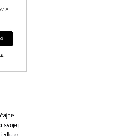
ov a
né
iť.
yčajne
 svojej
riedkom