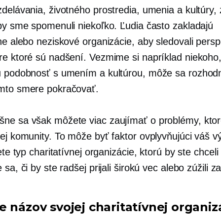
delávania, životného prostredia, umenia a kultúry, 
aby sme spomenuli niekoľko. Ľudia často zakladajú
ne alebo neziskové organizácie, aby sledovali persp
re ktoré sú nadšení. Vezmime si napríklad niekoho
u podobnosť s umením a kultúrou, môže sa rozhod
mto smere pokračovať.
ne sa však môžete viac zaujímať o problémy, ktor
šej komunity. To môže byť faktor ovplyvňujúci váš v
jete typ charitatívnej organizácie, ktorú by ste chceli 
 sa, či by ste radšej prijali širokú vec alebo zúžili 
e názov svojej charitatívnej organiz