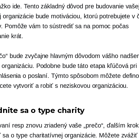
ažko ide. Tento základný dôvod pre budovanie vaše
j organizácie bude motiváciou, ktorú potrebujete v 
. Pomôže vám to sústrediť sa na pomoc počas
anie
krát.
čo“ bude zvyčajne hlavným dôvodom vášho nadšeni
 organizáciu. Podobne bude táto etapa kľúčová pri 
yhlásenia o poslaní. Týmto spôsobom môžete defino
ete vytvoriť a robiť s neziskovou organizáciou.
nite sa o type charity
vaní resp
znovu zriadený
vaše „prečo“, ďalším kro
sa o type charitatívnej organizácie. Môžete zvážiť 