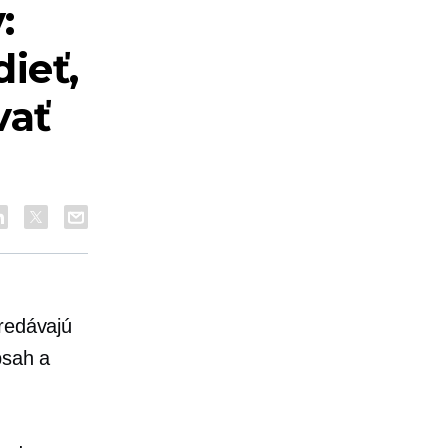
:
ieť,
vať
Predávajú
bsah a