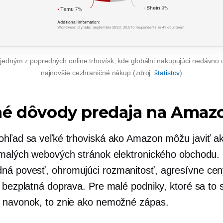
jedným z popredných online trhovísk, kde globálni nakupujúci nedávno ur
najnovšie
cezhraničné
nákup (zdroj:
štatistov
)
né dôvody predaja na Amaz
ohľad sa veľké trhoviská ako Amazon môžu javiť a
 malých webových stránok elektronického obchodu.
dná povesť,
ohromujúci
rozmanitosť, agresívne cen
a bezplatná doprava. Pre malé podniky, ktoré sa to 
 navonok, to znie ako nemožné
zápas.