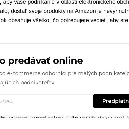
, aby vaše podnikanie v oblasti elektronického obc
alo, dostať svoje produkty na Amazon je nevyhnut
nok obsahuje všetko, čo potrebujete vedieť, aby ste
o predávať online
 od
e-commerce
odborníci pre malých podnikateľ
ajúcich podnikateľov.
Predplat
lasím so zasielaním newslettera Ecwid. Z odberu sa môžem kedykoľvek odhlás