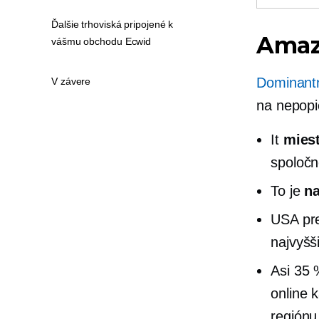
Ďalšie trhoviská pripojené k
Amazo
vášmu obchodu Ecwid
Dominant
V závere
na nepopi
It
mies
spoločn
To je
na
USA pre
najvyšš
Asi 35 
online 
regiónu