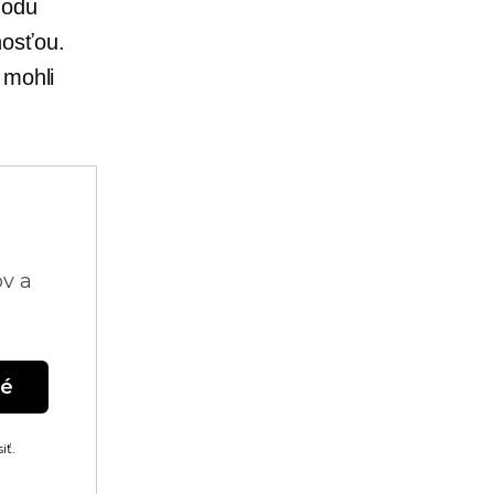
hodu
nosťou.
 mohli
ov a
né
iť.