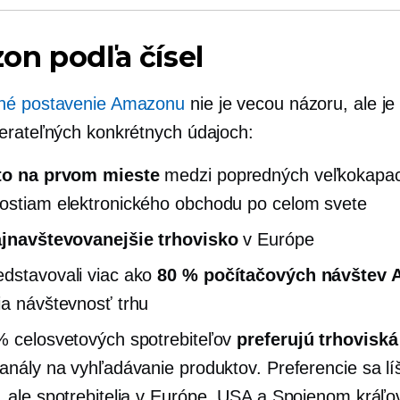
n podľa čísel
né postavenie Amazonu
nie je vecou názoru, ale je
erateľných konkrétnych údajoch:
to na prvom mieste
medzi popredných
veľkokapac
ostiam elektronického obchodu po celom svete
jnavštevovanejšie trhovisko
v Európe
dstavovali viac ako
80 % počítačových návštev
ia návštevnosť trhu
% celosvetových spotrebiteľov
preferujú trhoviská
kanály na vyhľadávanie produktov. Preferencie sa lí
, ale spotrebitelia v Európe, USA a Spojenom kráľov