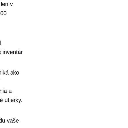
len v
800
d
 inventár
iká ako
í
nia a
é utierky.
jdu vaše