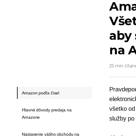
Ama
Všet
aby 
na 
25 min čítan
Pravdepod
Amazon podľa čísel
elektroni
všetko od
Hlavné dôvody predaja na
Amazone
služby po
Nastavenie vášho obchodu na