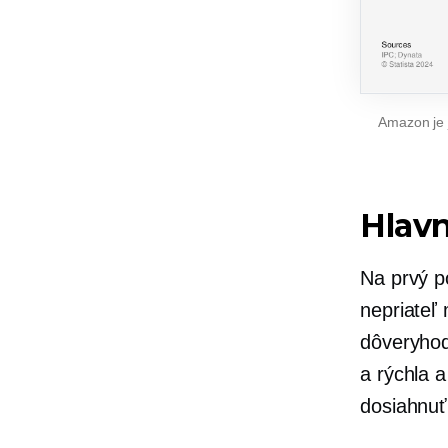
Amazon je 
Hlav
Na prvý p
nepriateľ
dôveryho
a rýchla 
dosiahnuť