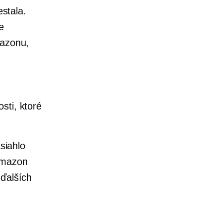
estala.
e
mazonu,
sti, ktoré
siahlo
Amazon
 ďalších