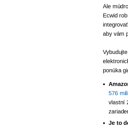
Ale múdros
Ecwid rob
integrova
aby vám 
Vybudujte
elektroni
ponúka gi
Amazon
576 mil
vlastní
zariade
Je to d