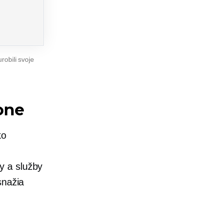
obili svoje
one
ko
y a služby
snažia