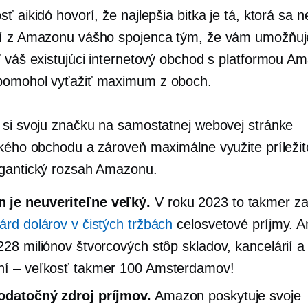
ť aikidó hovorí, že najlepšia bitka je tá, ktorá sa n
í z Amazonu vášho spojenca tým, že vám umožňuj
ť váš existujúci internetový obchod s platformou A
pomohol vyťažiť maximum z oboch.
 si svoju značku na samostatnej webovej stránke
ckého obchodu a zároveň maximálne využite príležito
gantický rozsah Amazonu.
 je neuveriteľne veľký.
V roku 2023 to takmer za
iárd dolárov v čistých tržbách
celosvetové príjmy. 
 228 miliónov štvorcových stôp skladov, kancelárií a
ní – veľkosť takmer 100 Amsterdamov!
odatočný zdroj príjmov.
Amazon poskytuje svoje