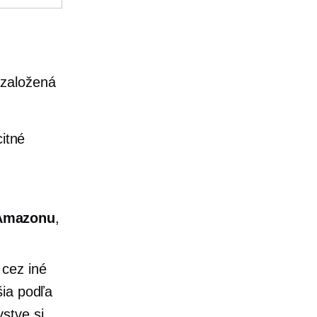
 založená
itné
 Amazonu
,
cez iné
šia podľa
stve si