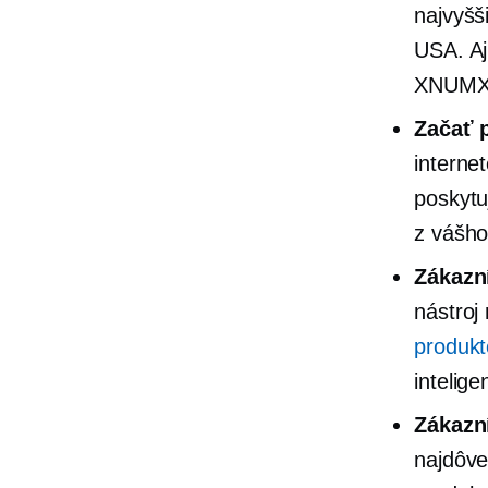
najvyšš
USA. Aj
XNUMX p
Začať 
interne
poskytu
z vášho
Zákazn
nástroj
produkt
intelig
Zákazn
najdôve