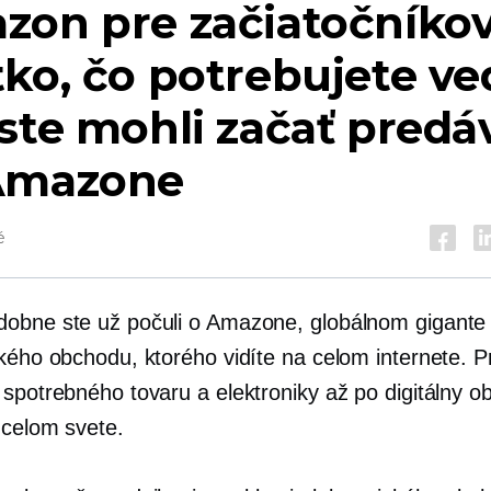
zon pre začiatočníkov
ko, čo potrebujete ved
ste mohli začať predá
Amazone
é
obne ste už počuli o Amazone, globálnom gigante
ckého obchodu, ktorého vidíte na celom internete. 
 spotrebného tovaru a elektroniky až po digitálny o
 celom svete.