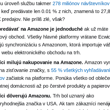
iu úroveň
službu takmer
278 miliónov návštevníkov
 keď predávate len 0.01 % z nich, znamená to 27,
redajov. Nie príliš zlé, však?
predávať na Amazone je jednoduché
ak už máte
tový obchod. Všetky hlavné platformy vrátane Ecwi
jú synchronizáciu s Amazonom, ktorá importuje váš
 webu elektronického obchodu na trh.
íci milujú nakupovanie na Amazone.
Amazon vyn
 na zisťovanie značky, s
55 % všetkých vyhľadávan
ov
začiatok na platforme. Ponúka všetko od obleče
entnej domácnosti až po čerstvé produkty a papierov
íci dôverujú Amazonu.
Trh bol uznaný ako
ryhodnejšia značka v USA. Ak tam zákazníci nená