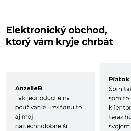
Elektronický obchod,
ktorý vám kryje chrbát
Piatok
AnzelleB
Som ta
Tak jednoduché na
som to 
používanie – zvládnu to
kliento
aj moji
teraz h
najtechnofóbnejší
svojom