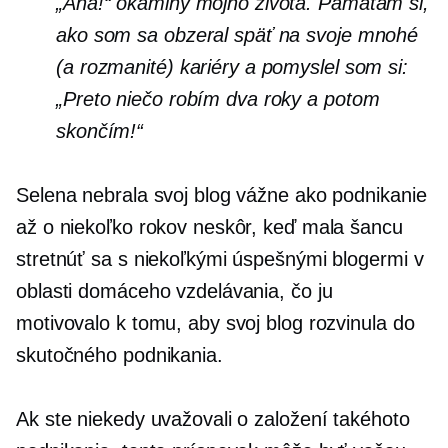
„Aha!“ okamihy môjho života. Pamätám si,
ako som sa obzeral späť na svoje mnohé
(a rozmanité) kariéry a pomyslel som si:
„Preto niečo robím dva roky a potom
skončím!“
Selena nebrala svoj blog vážne ako podnikanie
až o niekoľko rokov neskôr, keď mala šancu
stretnúť sa s niekoľkými úspešnými blogermi v
oblasti domáceho vzdelávania, čo ju
motivovalo k tomu, aby svoj blog rozvinula do
skutočného podnikania.
Ak ste niekedy uvažovali o založení takéhoto