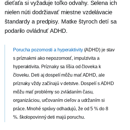
dieťaťa si vyžaduje toľko odvahy. Selena ich
nielen núti dodržiavať miestne vzdelávacie
štandardy a predpisy. Matke štyroch detí sa
podarilo ovládnuť ADHD.
Porucha pozornosti a hyperaktivity
(ADHD) je stav
s príznakmi ako nepozornosť, impulzivita a
hyperaktivita. Príznaky sa líšia od človeka k
človeku. Deti aj dospelí môžu mať ADHD, ale
príznaky vždy začínajú v detstve. Dospelí s ADHD
môžu mať problémy so zvládaním času,
organizáciou, určovaním cieľov a udržaním si
práce. Mnohé správy odhadujú, že od 5 % do 8
%.
školopovinný
deti majú poruchu.