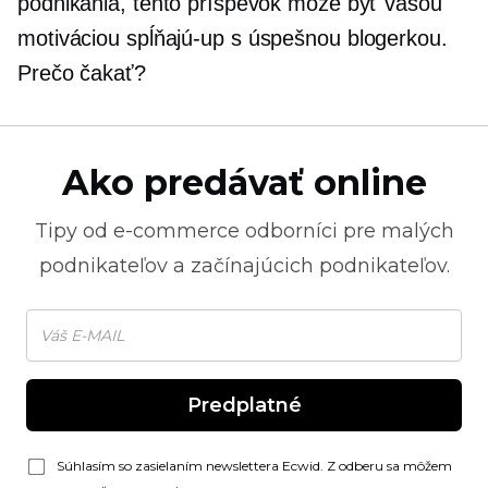
podnikania, tento príspevok môže byť vašou
motiváciou
spĺňajú-up
s úspešnou blogerkou.
Prečo čakať?
Ako predávať online
Tipy od
e-commerce
odborníci pre malých
podnikateľov a začínajúcich podnikateľov.
Predplatné
Súhlasím so zasielaním newslettera Ecwid. Z odberu sa môžem