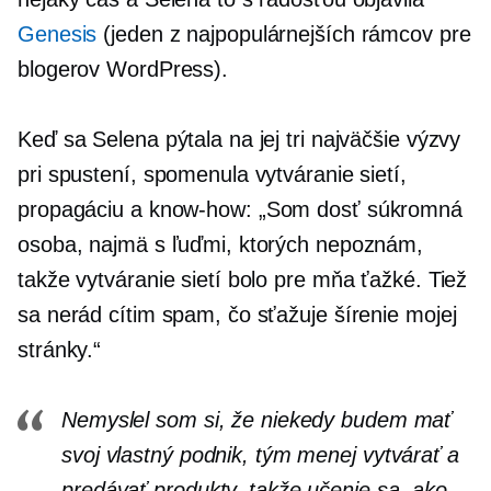
Genesis
(jeden z najpopulárnejších rámcov pre
blogerov WordPress).
Keď sa Selena pýtala na jej tri najväčšie výzvy
pri spustení, spomenula vytváranie sietí,
propagáciu a
know-how:
„Som dosť súkromná
osoba, najmä s ľuďmi, ktorých nepoznám,
takže vytváranie sietí bolo pre mňa ťažké. Tiež
sa nerád cítim spam, čo sťažuje šírenie mojej
stránky.“
Nemyslel som si, že niekedy budem mať
svoj vlastný podnik, tým menej vytvárať a
predávať produkty, takže učenie sa, ako