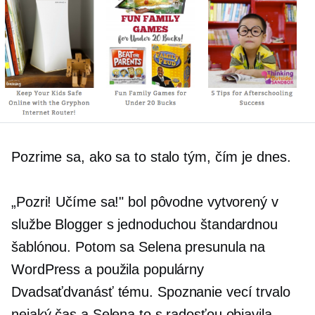
Pozrime sa, ako sa to stalo tým, čím je dnes.
„Pozri! Učíme sa!" bol pôvodne vytvorený v
službe Blogger s jednoduchou štandardnou
šablónou. Potom sa Selena presunula na
WordPress a použila populárny
Dvadsaťdvanásť
tému. Spoznanie vecí trvalo
nejaký čas a Selena to s radosťou objavila