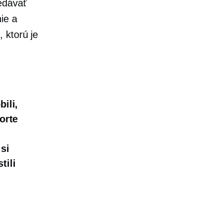
edávať
ie a
 ktorú je
ili,
orte
si
tili