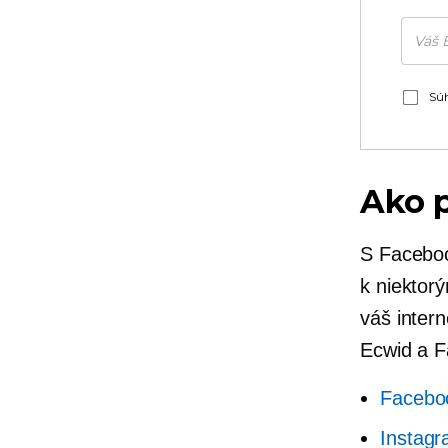
Súh
Ako 
S Faceboo
k niektor
váš inter
Ecwid a F
Facebo
Instag