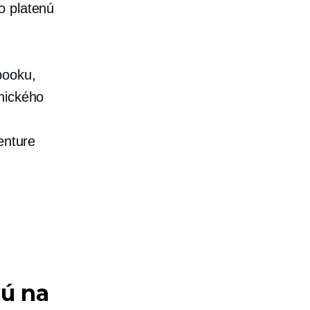
o platenú
booku,
nického
enture
jú na