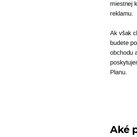
miestnej 
reklamu.
Ak však c
budete po
obchodu a
poskytujem
Planu.
Aké p