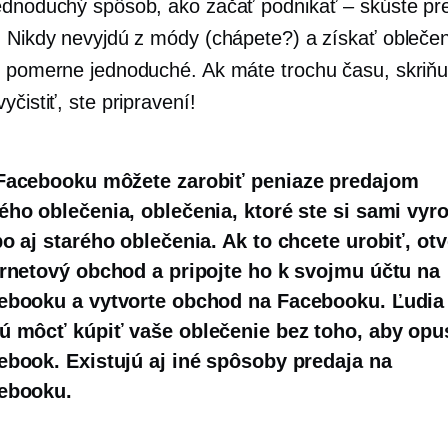
ednoduchý spôsob, ako začať podnikať – skúste pr
! Nikdy nevyjdú z módy (chápete?) a získať oblečen
e pomerne jednoduché. Ak máte trochu času, skriňu,
yčistiť, ste pripravení!
Facebooku môžete zarobiť peniaze predajom
ého oblečenia, oblečenia, ktoré ste si sami vyrob
bo aj starého oblečenia. Ak to chcete urobiť, otv
ernetový obchod a pripojte ho k svojmu účtu na
ebooku a vytvorte obchod na Facebooku. Ľudia 
ú môcť kúpiť vaše oblečenie bez toho, aby opus
ebook. Existujú aj iné spôsoby predaja na
ebooku.