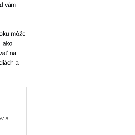
id vám
ooku môže
, ako
vať na
diách a
ov a