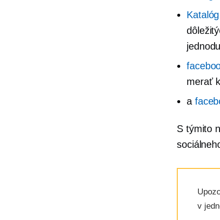
Katalóg
dôležit
jednodu
faceboo
merať k
a
faceb
S týmito 
sociálneh
Upozo
v jedn