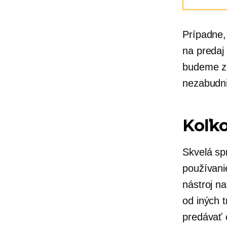
Prípadne,
na predaj
budeme za
nezabudni
Koľko
Skvelá sp
používani
nástroj n
od iných 
predávať 