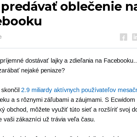
predávať oblečenie n
ebooku
é
o príjemné dostávať lajky a zdieľania na Facebooku...
zarábať nejaké peniaze?
 skončil
2.9 miliardy aktívnych používateľov mesač
eku a s rôznymi záľubami a záujmami. S Ecwidom
cký obchod,
môžete využiť túto sieť a rozšíriť svoj 
e vaši zákazníci už trávia veľa času.