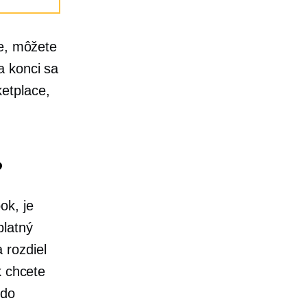
ke, môžete
a konci sa
etplace,
?
ok, je
platný
 rozdiel
k chcete
 do