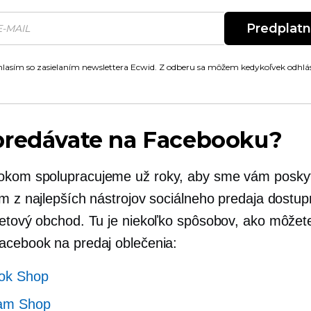
Predplat
lasím so zasielaním newslettera Ecwid. Z odberu sa môžem kedykoľvek odhlás
predávate na Facebooku?
kom spolupracujeme už roky, aby sme vám poskytl
ým z najlepších nástrojov sociálneho predaja dostu
netový obchod. Tu je niekoľko spôsobov, ako môžet
acebook na predaj oblečenia:
ok Shop
ram Shop