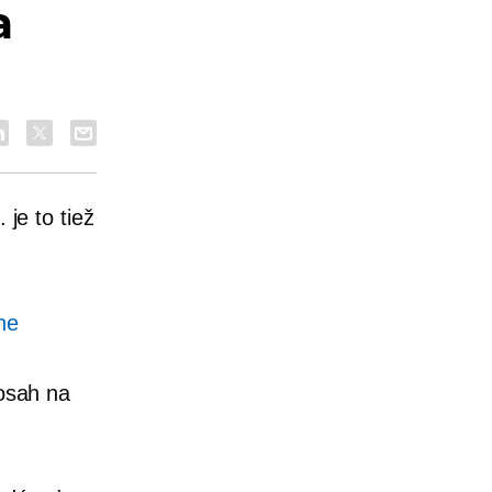
a
 je to tiež
ne
dosah na