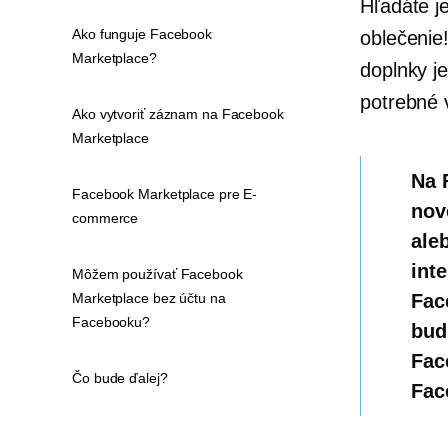
Hľadáte j
Ako funguje Facebook
oblečenie
Marketplace?
doplnky j
potrebné v
Ako vytvoriť záznam na Facebook
Marketplace
Na 
Facebook Marketplace pre E-
nov
commerce
ale
int
Môžem používať Facebook
Marketplace bez účtu na
Fac
Facebooku?
bud
Fac
Čo bude ďalej?
Fac