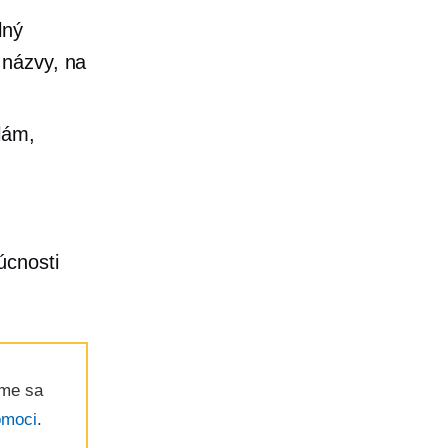
lný
 názvy, na
lám,
úcnosti
ame sa
omoci
.