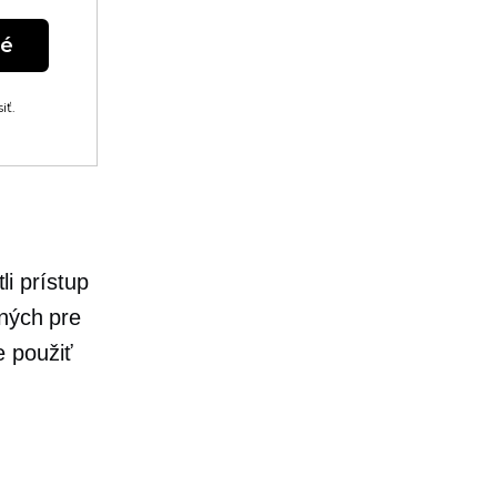
né
iť.
i prístup
pných pre
e použiť