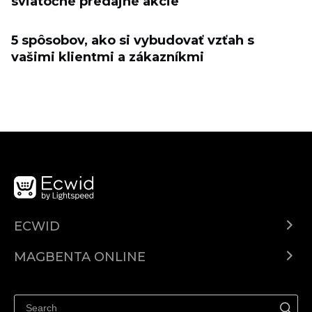
sviatočné predajné akcie
5 spôsobov, ako si vybudovať vzťah s
vašimi klientmi a zákazníkmi
ECWID
Ecwid.com
MAGBENTA ONLINE
Help center
Ibenta kahit saan
Ibenta sa Facebook