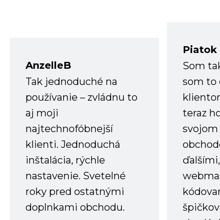
Piatok
AnzelleB
Som ta
Tak jednoduché na
som to 
používanie – zvládnu to
kliento
aj moji
teraz h
najtechnofóbnejší
svojom
klienti. Jednoduchá
obchode
inštalácia, rýchle
ďalšími
nastavenie. Svetelné
webmas
roky pred ostatnými
kódovan
doplnkami obchodu.
špičkov