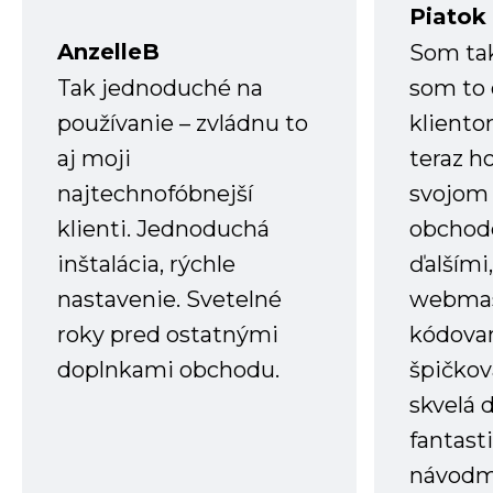
Piatok
AnzelleB
Som ta
Tak jednoduché na
som to 
používanie – zvládnu to
kliento
aj moji
teraz h
najtechnofóbnejší
svojom
klienti. Jednoduchá
obchode
inštalácia, rýchle
ďalšími
nastavenie. Svetelné
webmas
roky pred ostatnými
kódovan
doplnkami obchodu.
špičkov
skvelá 
fantast
návodm