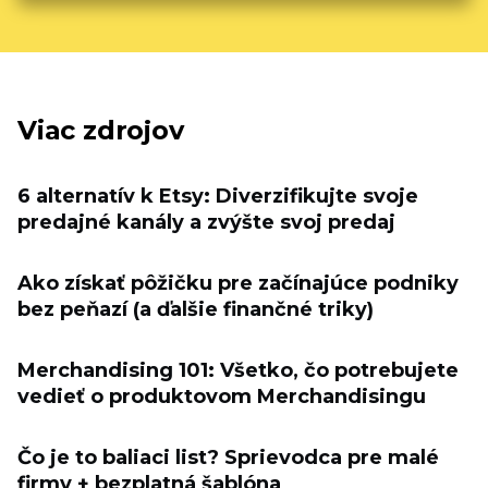
Viac zdrojov
6 alternatív k Etsy: Diverzifikujte svoje
predajné kanály a zvýšte svoj predaj
Ako získať pôžičku pre začínajúce podniky
bez peňazí (a ďalšie finančné triky)
Merchandising 101: Všetko, čo potrebujete
vedieť o produktovom Merchandisingu
Čo je to baliaci list? Sprievodca pre malé
firmy + bezplatná šablóna