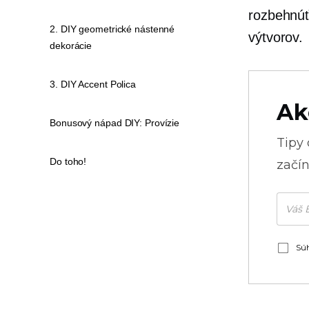
rozbehnúť
2. DIY geometrické nástenné
výtvorov.
dekorácie
3. DIY Accent Polica
Ak
Bonusový nápad DIY: Provízie
Tipy
Do toho!
začín
Súh