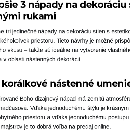
pšie 3 nápady na dekoráciu 
tnými rukami
e tri jedinečné nápady na dekoráciu stien s estetik
akéhokoľvek priestoru. Tieto návrhy je možné prisp
ho vkusu – takže sú ideálne na vytvorenie vlastnéh
a v oblasti nástenných dekorácií.
Y korálkové nástenné umeni
irované Boho
dizajnový nápad má zemitú atmosféru,
nadčasová. Vďaka jednoduchému štýlu je krásnym
bytného priestoru a vďaka jednoduchému postupu
majstrov je to dobrá voľba na predaj online.