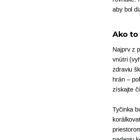
aby bol di
Ako to
Najprv z p
vnútri (vy
zdraviu š
hrán – po
získajte č
Tyčinka b
korálkova
priestoro
padaniu ko