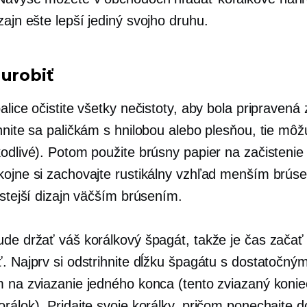
zajn ešte lepší
jediný svojho druhu.
 urobiť
alice očistite všetky nečistoty, aby bola pripravená
hnite sa paličkám s hnilobou alebo plesňou, tie môž
kodlivé). Potom použite brúsny papier na začistenie
kojne si zachovajte rustikálny vzhľad menším brús
istejší dizajn väčším brúsením.
ude držať váš korálkový špagát, takže je čas začať
ť. Najprv si odstrihnite dĺžku špagátu s dostatočný
m na zviazanie jedného konca (tento zviazaný konie
rálok). Pridajte svoje korálky, pričom ponechajte d