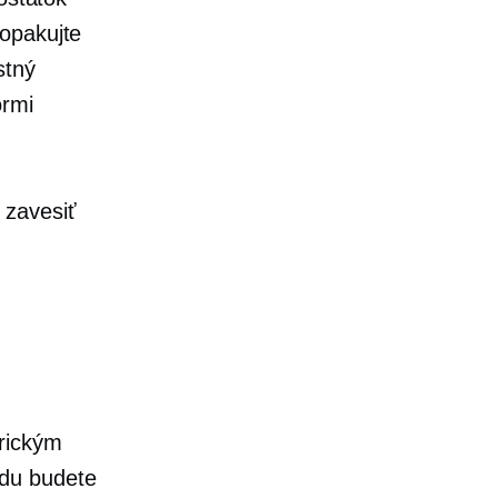
zopakujte
stný
ormi
 zavesiť
trickým
odu budete