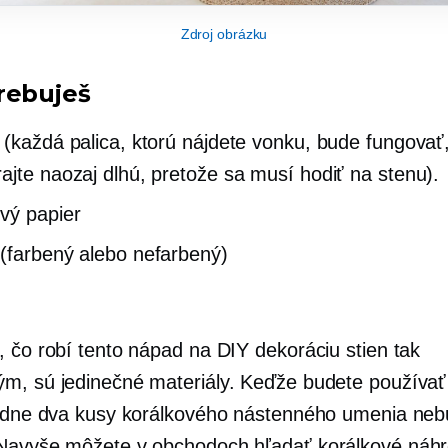
Zdroj obrázku
rebuješ
 (každá palica, ktorú nájdete vonku, bude fungovať,
ajte naozaj dlhú, pretože sa musí hodiť na stenu).
vý papier
(farbený alebo nefarbený)
, čo robí tento nápad na DIY dekoráciu stien tak
m, sú jedinečné materiály. Keďže budete používa
iadne dva kusy korálkového nástenného umenia ne
Navyše môžete v obchodoch hľadať korálkové náhr