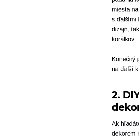
miesta na
s ďalšími 
dizajn, t
korálkov.
Konečný p
na ďalší 
2. DI
deko
Ak hľadát
dekorom n