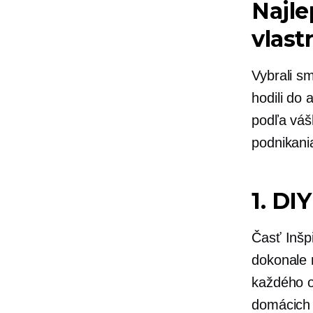
Najle
vlas
Vybrali sm
hodili do 
podľa váš
podnikani
1. DI
Časť
Inšp
dokonale 
každého o
domácich 