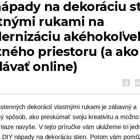
nápady na dekoráciu s
stnými rukami na
ernizáciu akéhokoľve
ného priestoru (a ako
ávať online)
stenných dekorácií vlastnými rukami je zábavný a
ý spôsob, ako preskúmať svoju kreativitu a možno 
niaze navyše. V tejto príručke vám ukážeme tri je
t
DIY nápady na dekoráciu stien. Potom vám pom