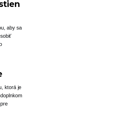
stien
ou, aby sa
ôsobiť
o
e
 ktorá je
 doplnkom
 pre