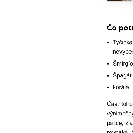
Čo pot
Tyčinka
nevyber
Šmirgľo
Špagát 
korále
Časť toho
výnimočný
palice, ž
rovnaké. 