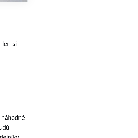
 len si
ť náhodné
budú
delníky,