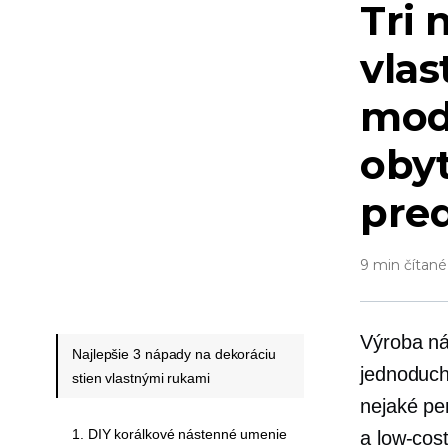
Tri 
vla
mod
obyt
pred
9 min čítané
Výroba ná
Najlepšie 3 nápady na dekoráciu
jednoduch
stien vlastnými rukami
nejaké pe
1. DIY korálkové nástenné umenie
a
low-cos