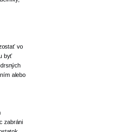
 zostať vo
u byť
 drsných
ením alebo
m
c zabráni
ostatok