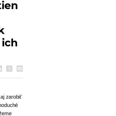
tien
k
 ich
aj zarobiť
dnoduché
ôžeme