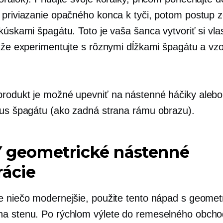
 priviazanie opačného konca k tyči, potom postup 
kúskami špagátu. Toto je vaša šanca vytvoriť si vla
akže experimentujte s rôznymi dĺžkami špagátu a vz
rodukt je možné upevniť na nástenné háčiky alebo
kus špagátu (ako zadná strana rámu obrazu).
Y geometrické nástenné
rácie
e niečo modernejšie, použite tento nápad s geome
a stenu. Po rýchlom výlete do remeselného obch