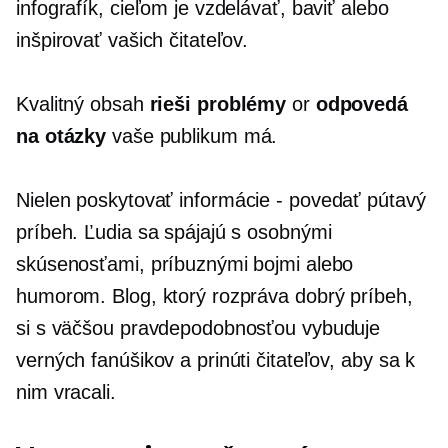
infografík, cieľom je vzdelávať, baviť alebo
inšpirovať vašich čitateľov.
Kvalitný obsah
rieši problémy
or
odpovedá
na otázky
vaše publikum má.
Nielen poskytovať
informácie - povedať
pútavý
príbeh. Ľudia sa spájajú s osobnými
skúsenosťami, príbuznými bojmi alebo
humorom. Blog, ktorý rozpráva dobrý príbeh,
si s väčšou pravdepodobnosťou vybuduje
verných fanúšikov a prinúti čitateľov, aby sa k
nim vracali.