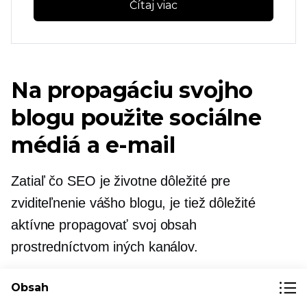
Čítaj viac
Na propagáciu svojho
blogu použite sociálne
médiá a e-mail
Zatiaľ čo SEO je životne dôležité pre
zviditeľnenie vášho blogu, je tiež dôležité
aktívne propagovať svoj obsah
prostredníctvom iných kanálov.
Obsah
Viac ako 90 % blogerov používa na propagáciu