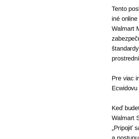
Tento pos
iné online
Walmart M
zabezpečuj
štandardy.
prostredn
Pre viac 
Ecwidovu
Keď budet
Walmart Se
„Pripojiť 
a postupu