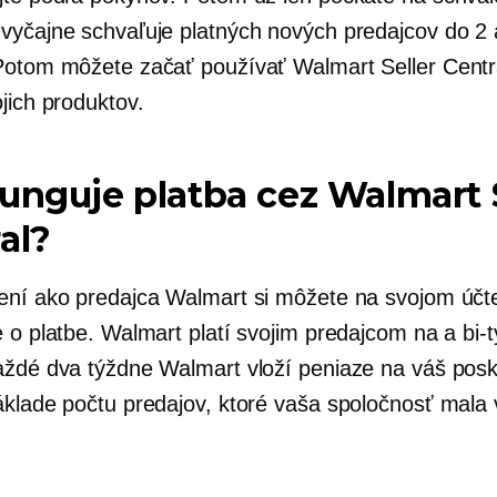
vyčajne schvaľuje platných nových predajcov do 2 
Potom môžete začať používať Walmart Seller Centr
jich produktov.
unguje platba cez Walmart S
al?
ení ako predajca Walmart si môžete na svojom účte
e o platbe. Walmart platí svojim predajcom na a
bi-
aždé dva týždne Walmart vloží peniaze na váš posk
áklade počtu predajov, ktoré vaša spoločnosť mala