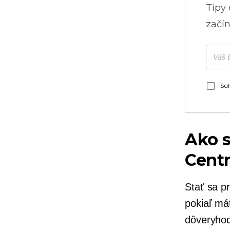
Tipy
začín
Súh
Ako s
Centr
Stať sa p
pokiaľ má
dôveryhod