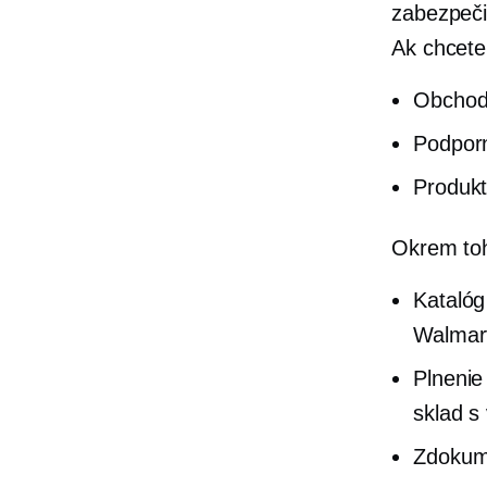
zabezpečil
Ak chcete
Obchodn
Podpor
Produkt
Okrem toh
Katalóg
Walmar
Plnenie
sklad s
Zdokume