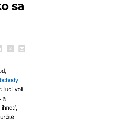
ko sa
od,
bchody
 ľudí volí
s a
 ihneď,
určité