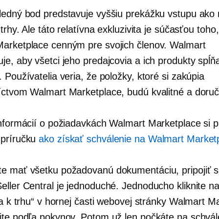
ledný bod predstavuje vyššiu prekážku vstupu ako 
 trhy. Ale táto relatívna exkluzivita je súčasťou toho
arketplace cenným pre svojich členov. Walmart
e, aby všetci jeho predajcovia a ich produkty spĺňal
 Používatelia veria, že položky, ktoré si zakúpia
íctvom Walmart Marketplace, budú kvalitné a doru
informácií o požiadavkách Walmart Marketplace si pr
 príručku
ako získať schválenie na Walmart Market
e mať všetku požadovanú dokumentáciu, pripojiť s
ller Central je jednoduché. Jednoducho kliknite na 
sa k trhu“ v hornej časti webovej stránky Walmart M
jte podľa pokynov. Potom už len počkáte na schvál