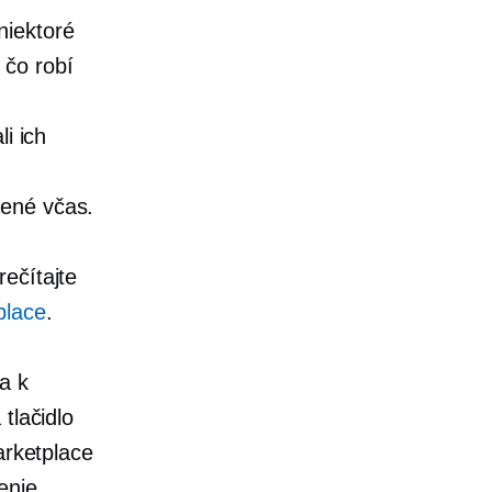
niektoré
, čo robí
i ich
čené včas.
ečítajte
place
.
a k
tlačidlo
arketplace
enie.