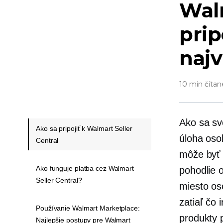
Walm
prip
najv
10 min čítan
Ako sa sv
Ako sa pripojiť k Walmart Seller
úloha
oso
Central
môže byť p
Ako funguje platba cez Walmart
pohodlie 
Seller Central?
miesto
os
zatiaľ čo 
Používanie Walmart Marketplace:
produkty 
Najlepšie postupy pre Walmart