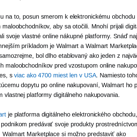
u na to, posun smerom k elektronickému obchodu p
 maloobchodníkov, aby sa otočili. Mnohí prijali digi
dali svoje vlastné online nákupné platformy. Snáď n
nejším príkladom je Walmart a Walmart Marketpla
samozrejme, bol dlho etablovaný ako jeden z najvä
h maloobchodníkov pred vzostupom online nakupo
nes, s
viac ako 4700 miest len ​​v USA
. Namiesto toh
stúcemu dopytu po online nakupovaní, Walmart ho pr
 vlastnej platformy digitálneho nakupovania.
art
je platforma digitálneho elektronického obchodu,
podnikom predávať svoje produkty prostredníctvo
 Walmart Marketplace si možno predstaviť ako