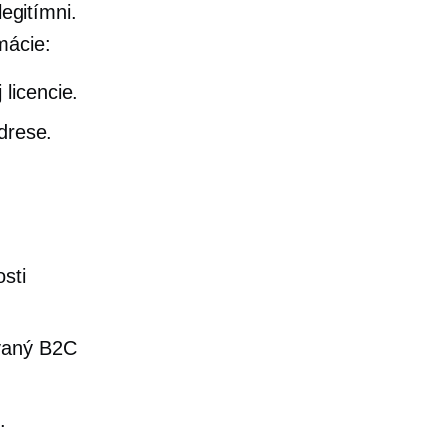
legitímni.
mácie:
licencie.
drese.
sti
ovaný B2C
.