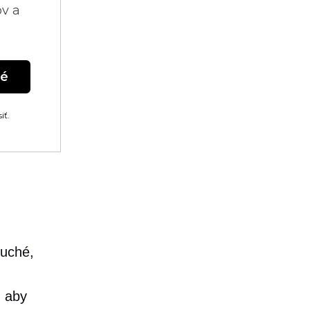
ov a
né
iť.
duché,
, aby