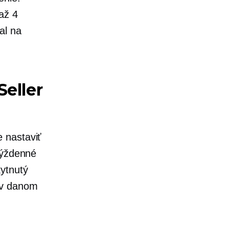
až 4
al na
eller
 nastaviť
týždenné
ytnutý
 v danom