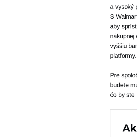
a
vysoký p
S Walmart
aby spríst
nákupnej 
vyššiu bar
platformy
Pre spoloč
budete mus
čo by ste 
Ak