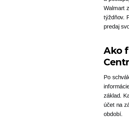
Walmart z
týždňov. 
predaj svo
Ako f
Centr
Po schvál
informáci
základ. K
účet na z
období.