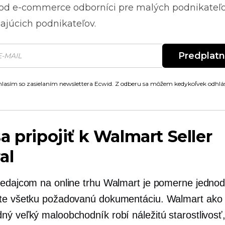
 od
e-commerce
odborníci pre malých podnikateľ
ajúcich podnikateľov.
Predplat
lasím so zasielaním newslettera Ecwid. Z odberu sa môžem kedykoľvek odhlás
a pripojiť k Walmart Seller
al
redajcom na online trhu Walmart je pomerne jedno
te všetku požadovanú dokumentáciu. Walmart ako
ný veľký maloobchodník robí náležitú starostlivosť