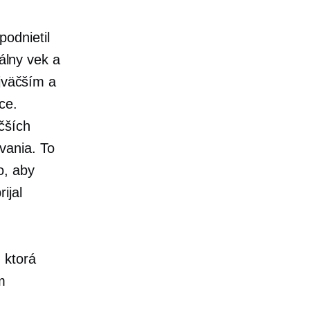
odnietil
tálny vek a
ajväčším a
ce.
čších
vania. To
o, aby
ijal
 ktorá
m