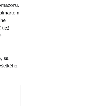
 Amazonu.
Walmartom,
ine
 tiež
e
e, sa
 všetkého,