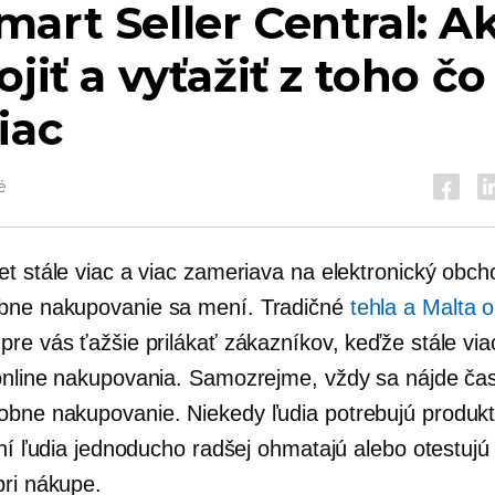
art Seller Central: A
ojiť a vyťažiť z toho čo
iac
é
et stále viac a viac zameriava na elektronický obch
bne
nakupovanie sa mení. Tradičné
tehla a Malta
o
re vás ťažšie prilákať zákazníkov, keďže stále viac
online nakupovania. Samozrejme, vždy sa nájde ča
obne
nakupovanie. Niekedy ľudia potrebujú produkt
iní ľudia jednoducho radšej ohmatajú alebo otestujú 
pri nákupe.