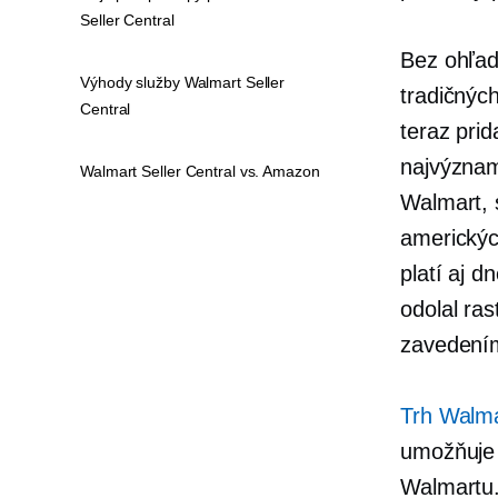
Seller Central
Bez ohľad
Výhody služby Walmart Seller
tradičných
Central
teraz pri
najvýznam
Walmart Seller Central vs. Amazon
Walmart, 
americkýc
platí aj d
odolal ra
zavedením
Trh Walm
umožňuje 
Walmartu.