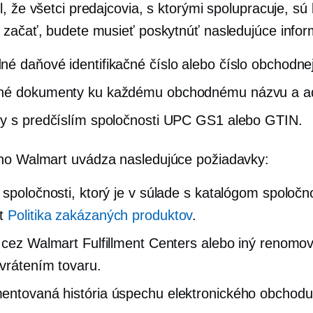
, že všetci predajcovia, s ktorými spolupracuje, sú 
 začať, budete musieť poskytnúť nasledujúce infor
é daňové identifikačné číslo alebo číslo obchodnej 
né dokumenty ku každému obchodnému názvu a a
y s predčíslím spoločnosti UPC GS1 alebo GTIN.
o Walmart uvádza nasledujúce požiadavky:
 spoločnosti, ktorý je v súlade s katalógom spoločno
t
Politika zakázaných produktov
.
 cez Walmart Fulfillment Centers alebo iný renom
 vrátením tovaru.
ntovaná história úspechu elektronického obchodu