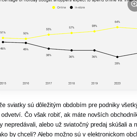
 že sviatky sú dôležitým obdobím pre podniky všetk
a odvetví. Čo však robiť, ak máte novších obchodník
y nepredávali, alebo už sviatočný predaj skúšali a n
ako by chceli? Alebo možno sú v elektronickom ob