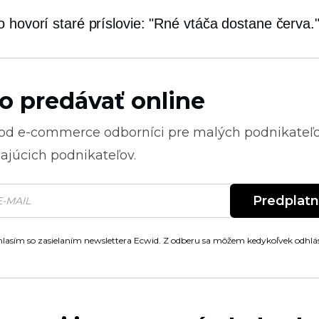
o hovorí staré príslovie: "Rné vtáča dostane červa.
o predávať online
 od
e-commerce
odborníci pre malých podnikateľ
ajúcich podnikateľov.
Predplat
lasím so zasielaním newslettera Ecwid. Z odberu sa môžem kedykoľvek odhlás