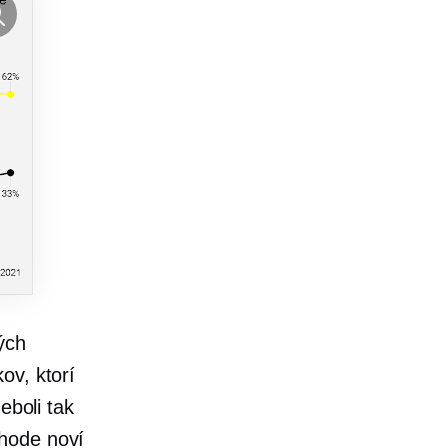
ých
ov, ktorí
eboli tak
chode noví