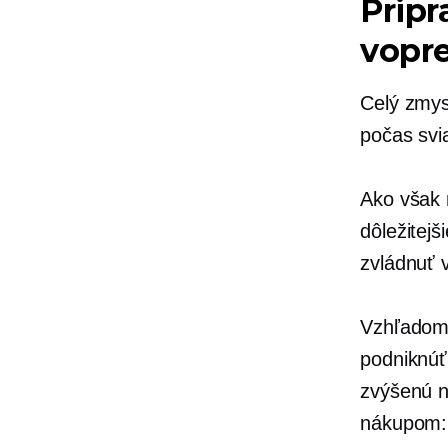
Pripr
vopr
Celý zmys
počas svi
Ako však 
dôležitej
zvládnuť 
Vzhľadom 
podniknúť,
zvýšenú n
nákupom: