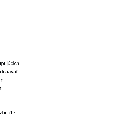
pujúcich
održiavať.
ín
m
vzbuďte