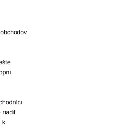
ť obchodov
ešte
opní
chodníci
riadiť
 k