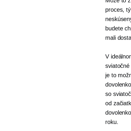
Môže to z
proces, t
neskúsený
budete ch
mali dosta
V ideálno
sviatočné
je to mož
dovolenko
so sviato
od začiat
dovolenko
roku.