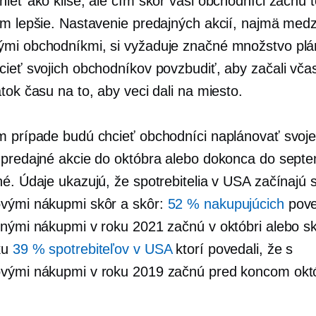
nieť ako klišé, ale čím skôr vaši obchodníci začnú 
ým lepšie. Nastavenie predajných akcií, najmä medz
mi obchodníkmi, si vyžaduje značné množstvo plá
cieť svojich obchodníkov povzbudiť, aby začali vča
tok času na to, aby veci dali na miesto.
m prípade budú chcieť obchodníci naplánovať svoj
 predajné akcie do októbra alebo dokonca do sept
né. Údaje ukazujú, že spotrebitelia v USA začínajú 
vými nákupmi skôr a skôr:
52 % nakupujúcich
pove
čnými nákupmi v roku 2021 začnú v októbri alebo sk
ku
39 % spotrebiteľov v USA
ktorí povedali, že s
vými nákupmi v roku 2019 začnú pred koncom okt