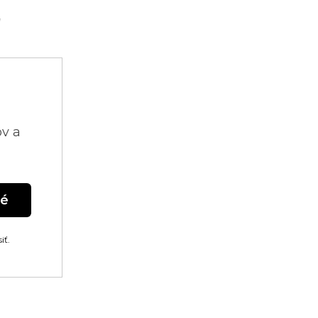
"
ov a
né
iť.