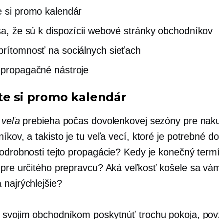
e si promo kalendár
 sa, že sú k dispozícii webové stránky obchodníkov
prítomnosť na sociálnych sieťach
 propagačné nástroje
te si promo kalendár
a
veľa
prebieha počas dovolenkovej sezóny pre naku
íkov, a takisto je tu veľa vecí, ktoré je potrebné d
podrobnosti tejto propagácie? Kedy je konečný term
 pre určitého prepravcu? Aká veľkosť košele sa vá
 najrýchlejšie?
 svojim obchodníkom poskytnúť trochu pokoja, po