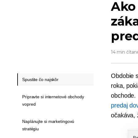
Ako
záka
pred
14 min čítan
Obdobie s
Spustite čo najskôr
roka, pok
obchode. 
Pripravte si internetové obchody
vopred
predaj do
očakáva, 
Naplánujte si marketingovú
stratégiu