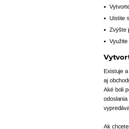
Vytvort
Uistite
Zvýšte 
Využite
Vytvor
Existuje 
aj obchodn
Aké boli 
odoslania
vypredáva
Ak chcete