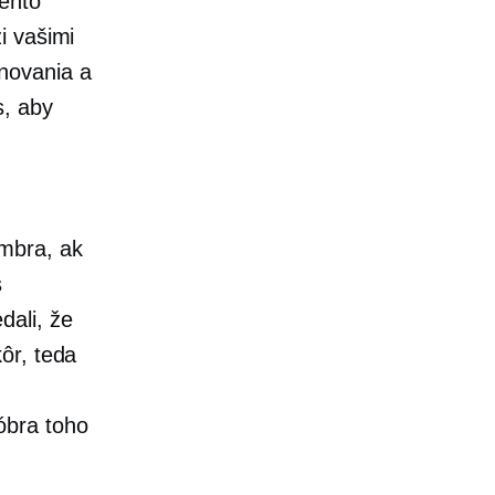
tento
i vašimi
novania a
s, aby
e
embra, ak
s
dali, že
ôr, teda
óbra toho