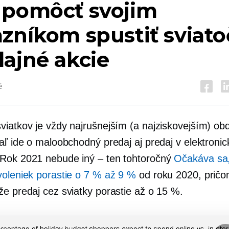
 pomôcť svojim
zníkom spustiť sviat
ajné akcie
é
viatkov je vždy najrušnejším (a najziskovejším) o
iaľ ide o maloobchodný predaj aj predaj v elektroni
Rok 2021 nebude iný – ten tohtoročný
Očakáva sa
voleniek porastie o 7 % až 9 %
od roku 2020, pričo
že predaj cez sviatky porastie až o 15 %.