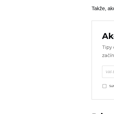
Takže, ak
Ak
Tipy
začín
Súh