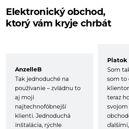
Elektronický obchod,
ktorý vám kryje chrbát
Piatok
AnzelleB
Som ta
Tak jednoduché na
som to 
používanie – zvládnu to
kliento
aj moji
teraz h
najtechnofóbnejší
svojom
klienti. Jednoduchá
obchode
inštalácia, rýchle
ďalšími