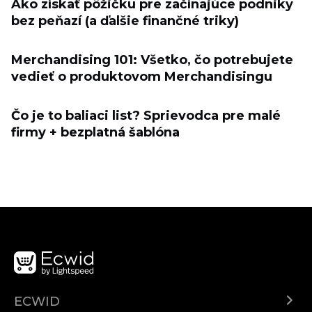
Ako získať pôžičku pre začínajúce podniky
bez peňazí (a ďalšie finančné triky)
Merchandising 101: Všetko, čo potrebujete
vedieť o produktovom Merchandisingu
Čo je to baliaci list? Sprievodca pre malé
firmy + bezplatná šablóna
ECWID