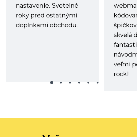
nastavenie. Svetelné
webmas
roky pred ostatnými
kódovan
doplnkami obchodu.
špičkov
skvelá 
fantast
návodm
veľmi p
rock!