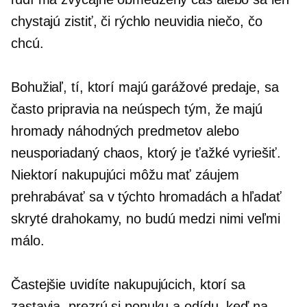
chystajú zistiť, či rýchlo neuvidia niečo, čo
chcú.
Bohužiaľ, tí, ktorí majú garážové predaje, sa
často pripravia na neúspech tým, že majú
hromady náhodných predmetov alebo
neusporiadaný chaos, ktorý je ťažké vyriešiť.
Niektorí nakupujúci môžu mať záujem
prehrabávať sa v týchto hromadách a hľadať
skryté drahokamy, no budú medzi nimi veľmi
málo.
Častejšie uvidíte nakupujúcich, ktorí sa
zastavia, prezrú si ponuku a odídu, keď na