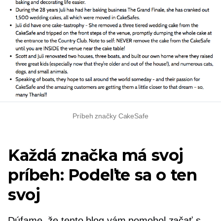
Príbeh značky CakeSafe
Každá značka má svoj
príbeh: Podeľte sa o ten
svoj
Dúfame, že tento blog vám pomohol začať s