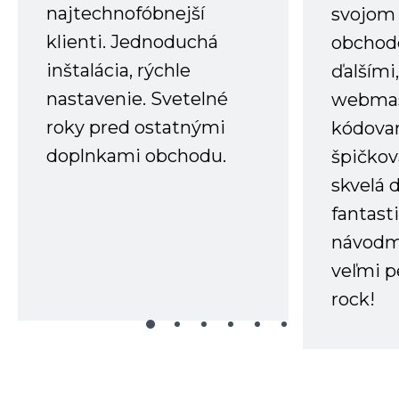
najtechnofóbnejší
svojom
klienti. Jednoduchá
obchode
inštalácia, rýchle
ďalšími
nastavenie. Svetelné
webmas
roky pred ostatnými
kódovan
doplnkami obchodu.
špičkov
skvelá 
fantast
návodm
veľmi p
rock!