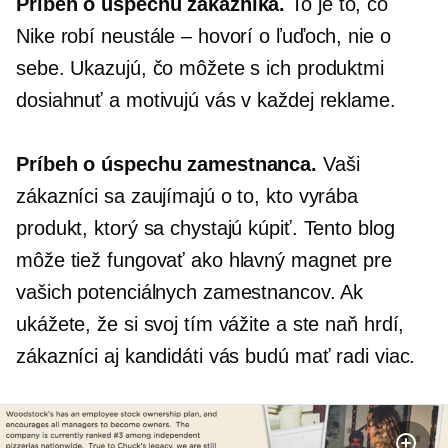
Príbeh o úspechu zákazníka.
To je to, čo
Nike robí neustále – hovorí o ľuďoch, nie o
sebe. Ukazujú, čo môžete s ich produktmi
dosiahnuť a motivujú vás v každej reklame.
Príbeh o úspechu zamestnanca.
Vaši
zákazníci sa zaujímajú o to, kto vyrába
produkt, ktorý sa chystajú kúpiť. Tento blog
môže tiež fungovať ako hlavný magnet pre
vašich potenciálnych zamestnancov. Ak
ukážete, že si svoj tím vážite a ste naň hrdí,
zákazníci aj kandidáti vás budú mať radi viac.