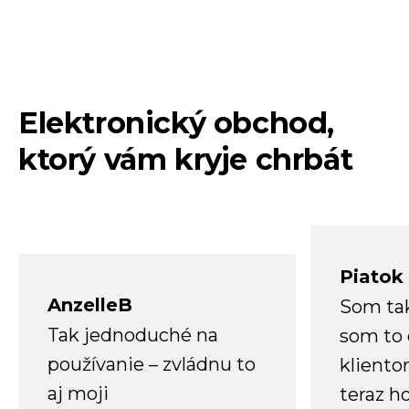
Elektronický obchod,
ktorý vám kryje chrbát
Piatok
AnzelleB
Som ta
Tak jednoduché na
som to 
používanie – zvládnu to
kliento
aj moji
teraz h