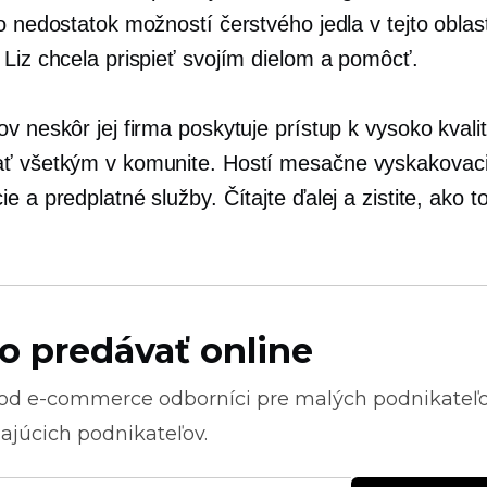
o nedostatok možností čerstvého jedla v tejto oblasti
 Liz chcela prispieť svojím dielom a pomôcť.
ov neskôr jej firma poskytuje prístup k
vysoko kvali
ať všetkým v komunite. Hostí mesačne
vyskakovac
e a predplatné služby. Čítajte ďalej a zistite, ako t
o predávať online
 od
e-commerce
odborníci pre malých podnikateľ
ajúcich podnikateľov.