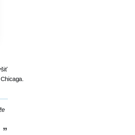
šiť
 Chicaga.
že