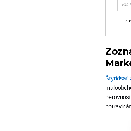
Súh
Zozná
Mark
Štyridsať
maloobcho
nerovnost
potraviná