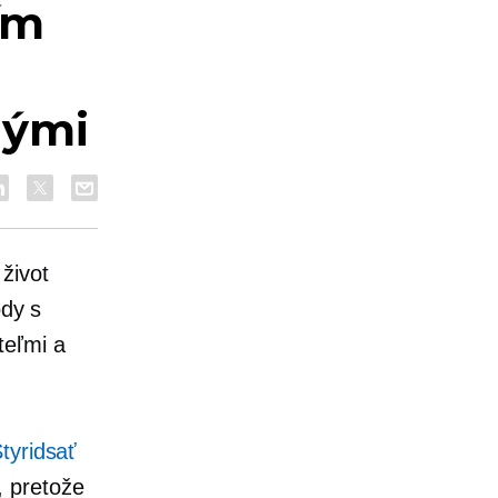
ím
nými
život
ody s
teľmi a
tyridsať
, pretože