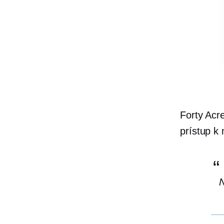
Forty Acr
prístup k
N