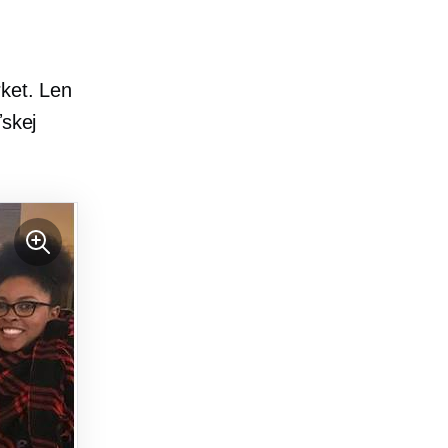
rket. Len
ľskej