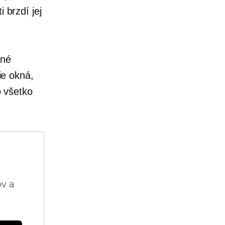
 brzdí jej
tné
ie okná,
o všetko
ov a