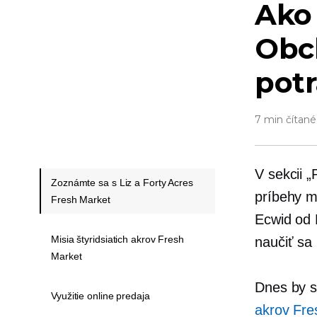
Ako
Obch
pot
7 min čítané
V sekcii 
Zoznámte sa s Liz a Forty Acres
príbehy ma
Fresh Market
Ecwid od 
Misia štyridsiatich akrov Fresh
naučiť sa
Market
Dnes by s
Využitie online predaja
akrov Fre