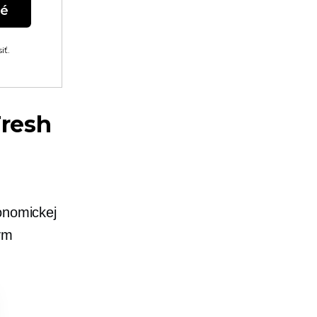
né
iť.
Fresh
onomickej
ým