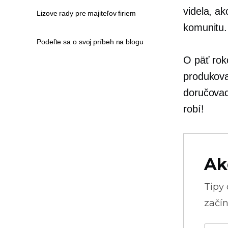
videla, ak
Lizove rady pre majiteľov firiem
komunitu.
Podeľte sa o svoj príbeh na blogu
O päť rok
produkov
doručovaci
robí!
Ak
Tipy
začín