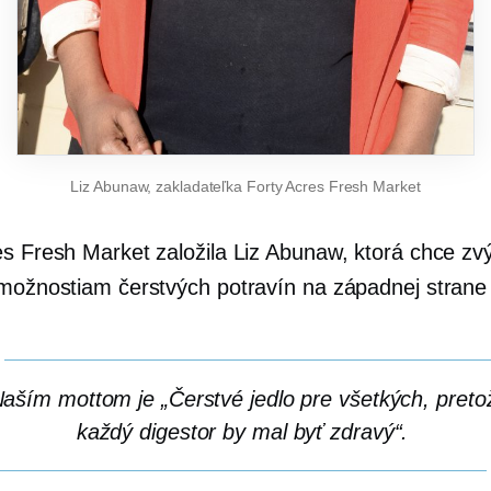
Liz Abunaw, zakladateľka Forty Acres Fresh Market
es Fresh Market založila Liz Abunaw, ktorá chce zvý
 možnostiam čerstvých potravín na západnej strane
aším mottom je „Čerstvé jedlo pre všetkých, preto
každý digestor by mal byť zdravý“.