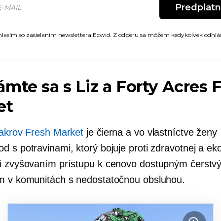
Predplat
lasím so zasielaním newslettera Ecwid. Z odberu sa môžem kedykoľvek odhlás
mte sa s Liz a Forty Acres 
et
 akrov Fresh Market
je čierna a
vo vlastníctve ženy
d s potravinami, ktorý bojuje proti zdravotnej a ek
i zvyšovaním prístupu k cenovo dostupným čerstv
m v komunitách s nedostatočnou obsluhou.