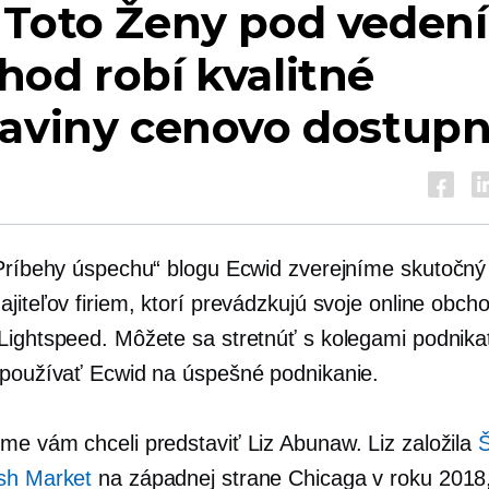
 Toto
Ženy pod veden
od robí kvalitné
raviny cenovo dostup
„Príbehy úspechu“ blogu Ecwid zverejníme
skutočný 
jiteľov firiem, ktorí prevádzkujú svoje online obch
Lightspeed. Môžete sa stretnúť s kolegami podnika
 používať Ecwid na úspešné podnikanie.
me vám chceli predstaviť Liz Abunaw. Liz založila
Š
sh Market
na západnej strane Chicaga v roku 2018