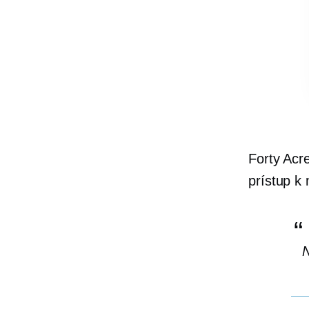
Forty Acr
prístup k
N