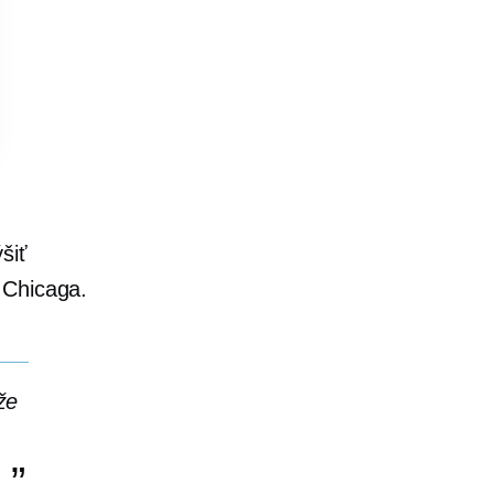
šiť
 Chicaga.
že