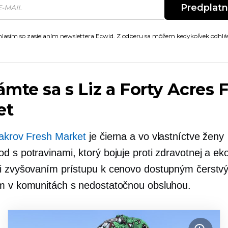
Predplat
lasím so zasielaním newslettera Ecwid. Z odberu sa môžem kedykoľvek odhlás
mte sa s Liz a Forty Acres 
et
 akrov Fresh Market
je čierna a
vo vlastníctve ženy
d s potravinami, ktorý bojuje proti zdravotnej a ek
i zvyšovaním prístupu k cenovo dostupným čerstv
m v komunitách s nedostatočnou obsluhou.