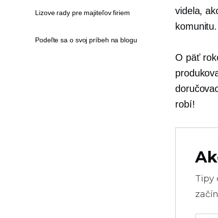
videla, ak
Lizove rady pre majiteľov firiem
komunitu.
Podeľte sa o svoj príbeh na blogu
O päť rok
produkov
doručovaci
robí!
Ak
Tipy
začín