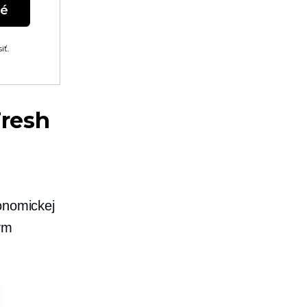
né
iť.
Fresh
onomickej
ým