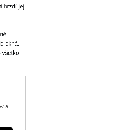
 brzdí jej
tné
ie okná,
o všetko
ov a