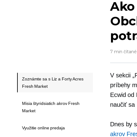
Ako
Obch
pot
7 min čítané
V sekcii 
Zoznámte sa s Liz a Forty Acres
príbehy ma
Fresh Market
Ecwid od 
Misia štyridsiatich akrov Fresh
naučiť sa
Market
Dnes by s
Využitie online predaja
akrov Fre