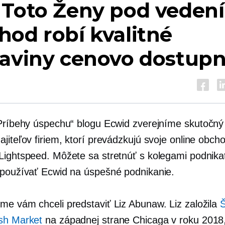
 Toto
Ženy pod veden
od robí kvalitné
raviny cenovo dostup
„Príbehy úspechu“ blogu Ecwid zverejníme
skutočný 
jiteľov firiem, ktorí prevádzkujú svoje online obch
Lightspeed. Môžete sa stretnúť s kolegami podnika
 používať Ecwid na úspešné podnikanie.
me vám chceli predstaviť Liz Abunaw. Liz založila
Š
sh Market
na západnej strane Chicaga v roku 2018