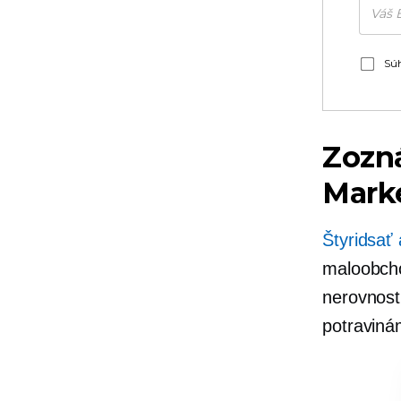
Súh
Zozná
Mark
Štyridsať
maloobcho
nerovnost
potraviná