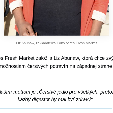
Liz Abunaw, zakladateľka Forty Acres Fresh Market
es Fresh Market založila Liz Abunaw, ktorá chce zvý
 možnostiam čerstvých potravín na západnej strane
aším mottom je „Čerstvé jedlo pre všetkých, preto
každý digestor by mal byť zdravý“.