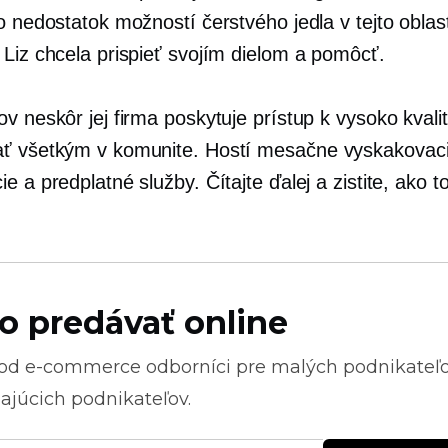
o nedostatok možností čerstvého jedla v tejto oblasti
 Liz chcela prispieť svojím dielom a pomôcť.
ov neskôr jej firma poskytuje prístup k
vysoko kvali
ať všetkým v komunite. Hostí mesačne
vyskakovac
e a predplatné služby. Čítajte ďalej a zistite, ako t
o predávať online
 od
e-commerce
odborníci pre malých podnikateľ
ajúcich podnikateľov.