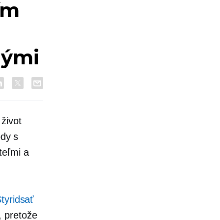
ím
nými
život
ody s
teľmi a
tyridsať
, pretože