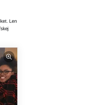
rket. Len
ľskej