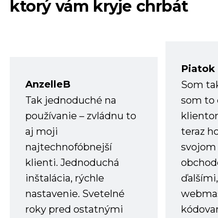
ktorý vám kryje chrbát
Piatok
AnzelleB
Som ta
Tak jednoduché na
som to 
používanie – zvládnu to
kliento
aj moji
teraz h
najtechnofóbnejší
svojom
klienti. Jednoduchá
obchode
inštalácia, rýchle
ďalšími
nastavenie. Svetelné
webmas
roky pred ostatnými
kódovan