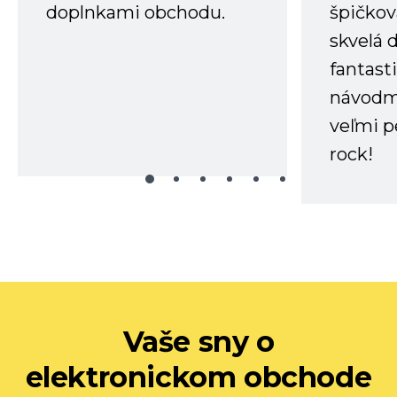
doplnkami obchodu.
špičkov
skvelá 
fantast
návodm
veľmi p
rock!
Vaše sny o
elektronickom obchode