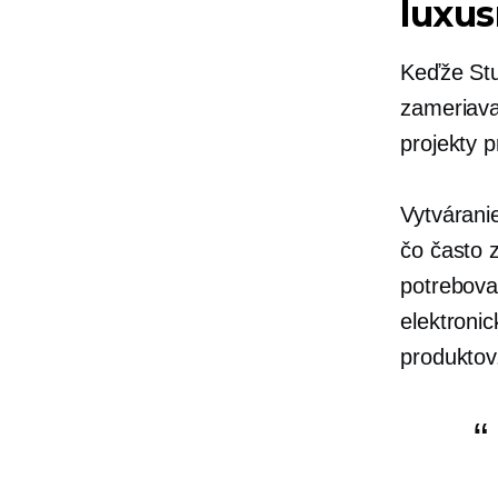
luxu
Keďže Stu
zameriava
projekty p
Vytvárani
čo často 
potrebova
elektroni
produktov