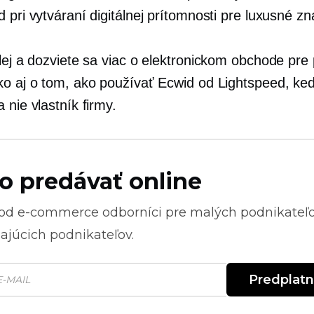
 pri vytváraní digitálnej prítomnosti pre luxusné zn
alej a dozviete sa viac o elektronickom obchode pre
ko aj o tom, ako používať Ecwid od Lightspeed, keď
 nie vlastník firmy.
o predávať online
 od
e-commerce
odborníci pre malých podnikateľ
ajúcich podnikateľov.
Predplat