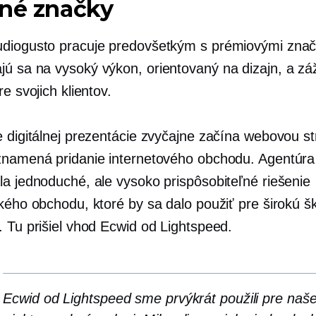
sné značky
diogusto pracuje predovšetkým s prémiovými zna
jú sa na
vysoký výkon,
orientovaný na dizajn,
a záž
re svojich klientov.
e digitálnej prezentácie zvyčajne začína webovou s
znamená pridanie internetového obchodu. Agentúra
la jednoduché, ale vysoko prispôsobiteľné riešenie
ckého obchodu, ktoré by sa dalo použiť pre širokú š
. Tu prišiel vhod Ecwid od Lightspeed.
Ecwid od Lightspeed sme prvýkrát použili pre naš