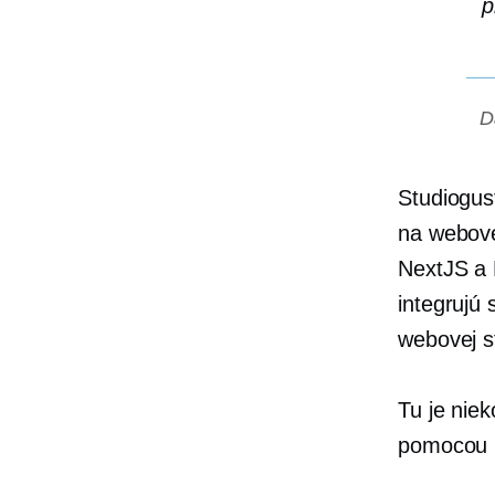
p
D
Studiogus
na webové
NextJS a 
integrujú
webovej s
Tu je nie
pomocou 