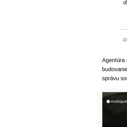
d
D
Agentúra 
budovanie
správu soc