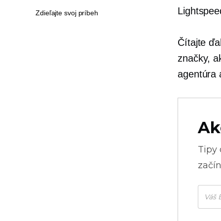
Lightspeed
Zdieľajte svoj príbeh
Čítajte ď
značky, a
agentúra a
Ak
Tipy
začín