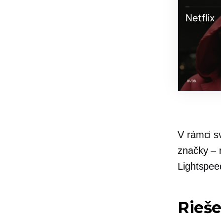
V rámci s
značky – 
Lightspee
Rieše