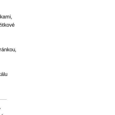
čkami,
itkové
tránkou,
kálu
e