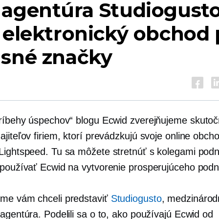
 agentúra Studiogust
 elektronický obchod 
usné značky
Príbehy úspechov“ blogu Ecwid zverejňujeme
skutoč
jiteľov firiem, ktorí prevádzkujú svoje online obch
Lightspeed. Tu sa môžete stretnúť s kolegami podn
 používať Ecwid na vytvorenie prosperujúceho podn
me vám chceli predstaviť
Studiogusto
, medzinárod
agentúra. Podelili sa o to, ako používajú Ecwid od