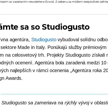
lasím so zasielaním newslettera Ecwid. Z odberu sa môžem kedykoľvek odhlás
ámte sa so Studiogusto
ívna agentúra,
Studiogusto
vybudoval solídnu odbo
sektore Made in Italy. Ponúkajú služby prémiový
 na celosvetový trh. Projekty Studiogusto získali
dných ocenení. Agentúra bola zaradená medzi 10 
vých najlepších v rámci ocenenia „Agentúra roka 2
gn Awards.
Studiogusto sa zameriava na rýchly vývoj v oblasti