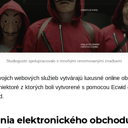
Studiogusto spolupracovalo s mnohými renomovanými značkami
vojich webových služieb vytvárajú luxusné online o
niektoré
z ktorých boli vytvorené s pomocou Ecwid
d.
nia elektronického obchod