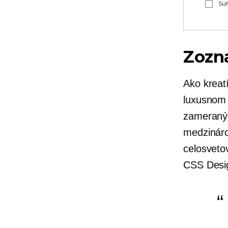
Súh
Zozn
Ako kreat
luxusnom 
zameraným
medzináro
celosveto
CSS Desi