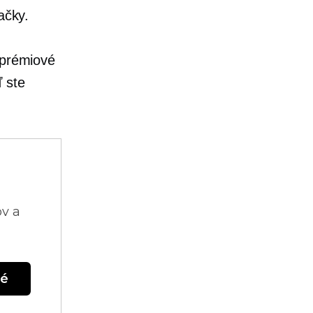
ačky.
 prémiové
 ste
ov a
né