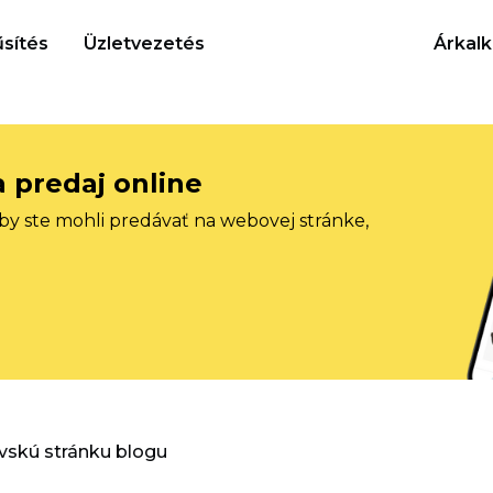
sítés
Üzletvezetés
Árkalk
a predaj online
aby ste mohli predávať na webovej stránke,
vskú stránku blogu