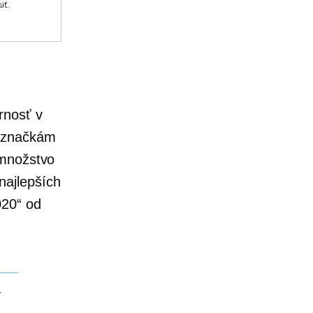
iť.
rnosť v
m značkám
 množstvo
najlepších
020“ od