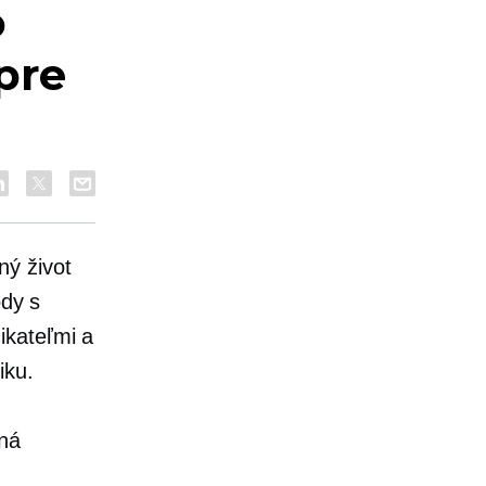
o
pre
ný život
ody s
ikateľmi a
iku.
ná