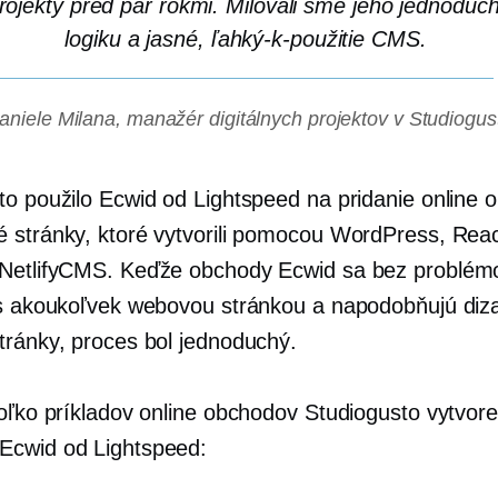
rojekty pred pár rokmi. Milovali sme jeho jednoduc
logiku a jasné,
ľahký-k-použitie
CMS.
aniele Milana, manažér digitálnych projektov v Studiogus
to použilo Ecwid od Lightspeed na pridanie online
 stránky, ktoré vytvorili pomocou WordPress, Rea
NetlifyCMS. Keďže obchody Ecwid sa bez problém
 s akoukoľvek webovou stránkou a napodobňujú diz
tránky, proces bol jednoduchý.
koľko príkladov online obchodov Studiogusto vytvor
Ecwid od Lightspeed: