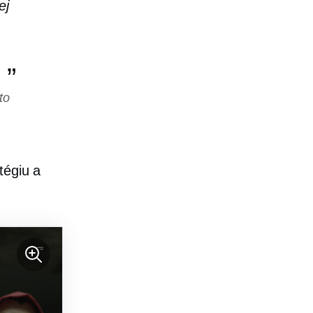
ej
to
tégiu a