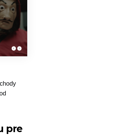
bchody
 od
u pre