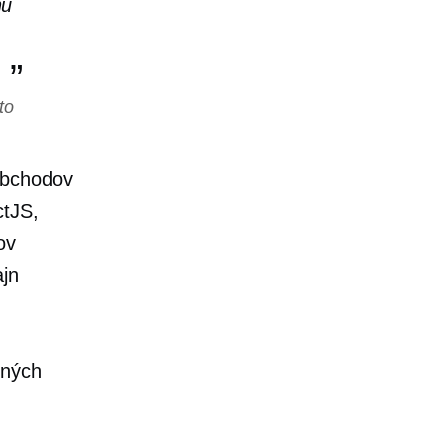
hú
to
 obchodov
ctJS,
ov
ajn
ených