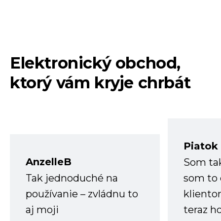
Elektronický obchod,
ktorý vám kryje chrbát
Piatok
AnzelleB
Som ta
Tak jednoduché na
som to 
používanie – zvládnu to
kliento
aj moji
teraz h