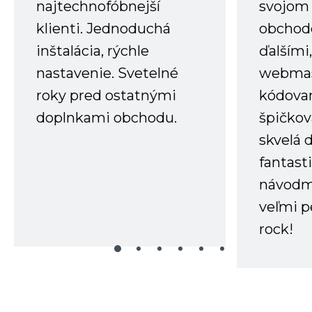
najtechnofóbnejší
svojom
klienti. Jednoduchá
obchode
inštalácia, rýchle
ďalšími
nastavenie. Svetelné
webmas
roky pred ostatnými
kódovan
doplnkami obchodu.
špičkov
skvelá 
fantast
návodm
veľmi p
rock!