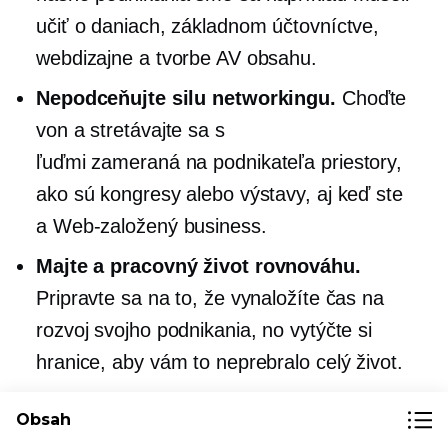
učiť o daniach, základnom účtovníctve,
webdizajne a tvorbe AV obsahu.
Nepodceňujte silu networkingu.
Choďte
von a stretávajte sa s
ľuďmi
zameraná na podnikateľa
priestory,
ako sú kongresy alebo výstavy, aj keď ste
a
Web-založený
business.
Majte a
pracovný život
rovnováhu.
Pripravte sa na to, že vynaložíte čas na
rozvoj svojho podnikania, no vytýčte si
hranice, aby vám to neprebralo celý život.
Obsah
Podeľte sa o svoj príbeh