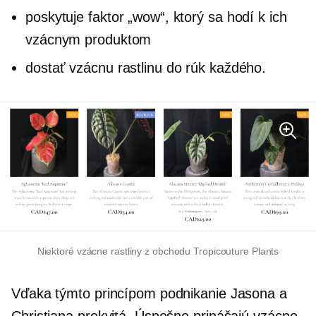
poskytuje faktor „wow“, ktorý sa hodí k ich
vzácnym produktom
dostať vzácnu rastlinu do rúk každého.
Niektoré vzácne rastliny z obchodu Tropicouture Plants
Vďaka týmto princípom podnikanie Jasona a
Christiana prekvitá. Úspešne prinášajú vzácne