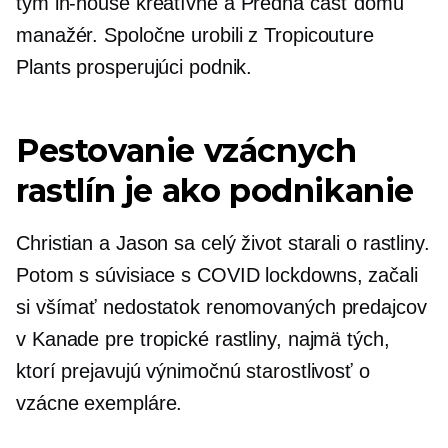
tým
in-house
kreatívne a
Predná časť domu
manažér. Spoločne urobili z Tropicouture
Plants prosperujúci podnik.
Pestovanie vzácnych
rastlín je ako podnikanie
Christian a Jason sa celý život starali o rastliny.
Potom s
súvisiace s COVID
lockdowns, začali
si všímať nedostatok renomovaných predajcov
v Kanade pre tropické rastliny, najmä tých,
ktorí prejavujú výnimočnú starostlivosť o
vzácne exempláre.