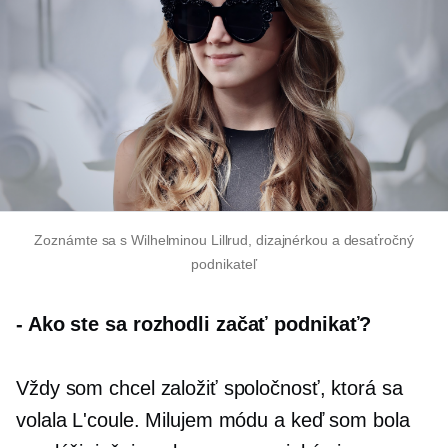
Zoznámte sa s Wilhelminou Lillrud, dizajnérkou a
desaťročný
podnikateľ
-
Ako ste sa rozhodli začať podnikať?
Vždy som chcel založiť spoločnosť, ktorá sa
volala L'coule. Milujem módu a keď som bola