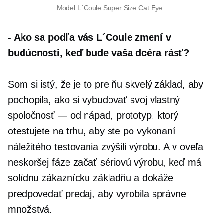
Model L´Coule Super Size Cat Eye
-
Ako sa podľa vás L´Coule zmení v
budúcnosti, keď bude vaša dcéra rásť?
Som si istý, že je to pre ňu skvelý základ, aby
pochopila, ako si vybudovať svoj vlastný
spoločnosť — od
nápad, prototyp, ktorý
otestujete na trhu, aby ste po vykonaní
náležitého testovania zvýšili výrobu. A v oveľa
neskoršej fáze začať sériovú výrobu, keď má
solídnu zákaznícku základňu a dokáže
predpovedať predaj, aby vyrobila správne
množstvá.