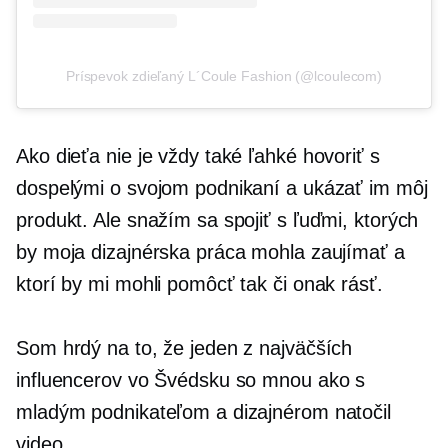
Príspevok zdieľaný L´Coule Fashion (@lcoulecom)
Ako dieťa nie je vždy také ľahké hovoriť s
dospelými o svojom podnikaní a ukázať im môj
produkt. Ale snažím sa spojiť s ľuďmi, ktorých
by moja dizajnérska práca mohla zaujímať a
ktorí by mi mohli pomôcť tak či onak rásť.
Som hrdý na to, že jeden z najväčších
influencerov vo Švédsku so mnou ako s
mladým podnikateľom a dizajnérom natočil
video.