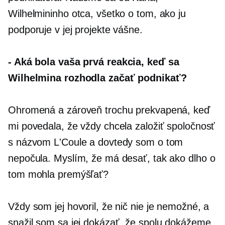
Wilhelmininho otca, všetko o tom, ako ju
podporuje v jej projekte vášne.
-
Aká bola vaša prvá reakcia, keď sa
Wilhelmina rozhodla začať podnikať?
Ohromená a zároveň trochu prekvapená, keď
mi povedala, že vždy chcela založiť spoločnosť
s názvom L'Coule a dovtedy som o tom
nepočula. Myslím, že má desať, tak ako dlho o
tom mohla premýšľať?
Vždy som jej hovoril, že nič nie je nemožné, a
snažil som sa jej dokázať, že spolu dokážeme