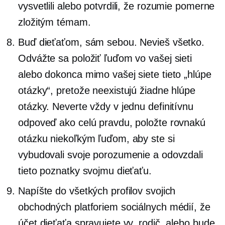
vysvetlili alebo potvrdili, že rozumie pomerne
zložitým témam.
Buď dieťaťom, sám sebou. Nevieš všetko.
Odvážte sa položiť ľuďom vo vašej sieti
alebo dokonca mimo vašej siete tieto „hlúpe
otázky“, pretože neexistujú žiadne hlúpe
otázky. Neverte vždy v jednu definitívnu
odpoveď ako celú pravdu, položte rovnakú
otázku niekoľkým ľuďom, aby ste si
vybudovali svoje porozumenie a odovzdali
tieto poznatky svojmu dieťaťu.
Napíšte do všetkých profilov svojich
obchodných platforiem sociálnych médií, že
účet dieťaťa spravujete vy, rodič, alebo bude