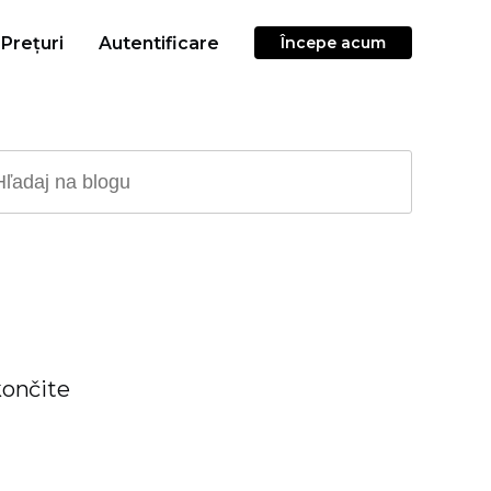
Prețuri
Autentificare
Începe acum
končite