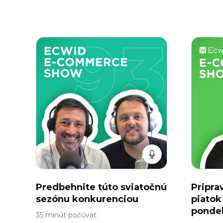
Predbehnite túto sviatočnú
Pripra
sezónu konkurenciou
piatok
ponde
35 minút počúvať