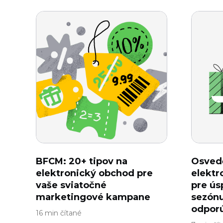
BFCM: 20+ tipov na
Osved
elektronický obchod pre
elekt
vaše sviatočné
pre ús
marketingové kampane
sezónu
odpor
16 min čítané