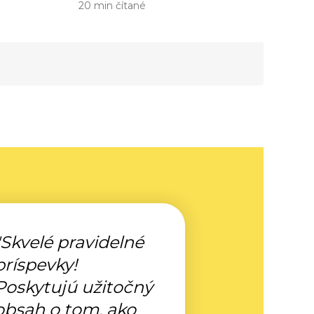
20 min čítané
"Skvelé pravidelné
príspevky!
Poskytujú užitočný
obsah o tom, ako