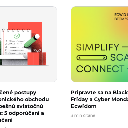
čené postupy
Pripravte sa na Black
ronického obchodu
Friday a Cyber ​​Mond
pešnú sviatočnú
Ecwidom
: 5 odporúčaní a
3 min čítané
účaní