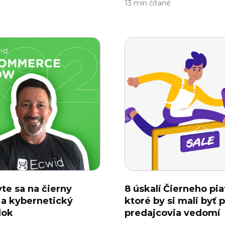
13 min čítané
vte sa na čierny
8 úskalí Čierneho pia
 a kybernetický
ktoré by si mali byť p
lok
predajcovia vedomí