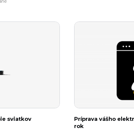
tané
ie sviatkov
Príprava vášho elek
rok