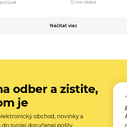
 počúvať
12 min čítané
Načítať viac
na odber a zistite,
om je
 elektronický obchod, novinky a
 do svojej doručenej pošty