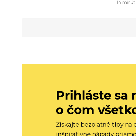
14 minút
Prihláste sa 
o čom všetk
Získajte bezplatné tipy na
inšpiratívne nápady priamo