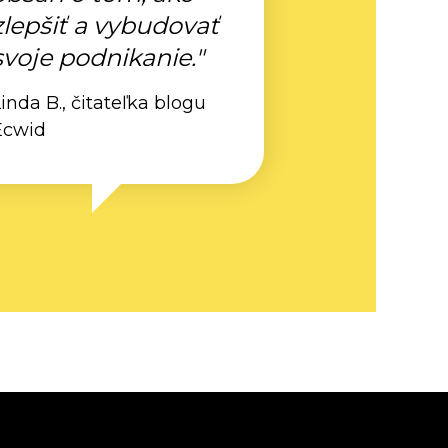
zlepšiť a vybudovať
svoje podnikanie."
inda B., čitateľka blogu
Ecwid