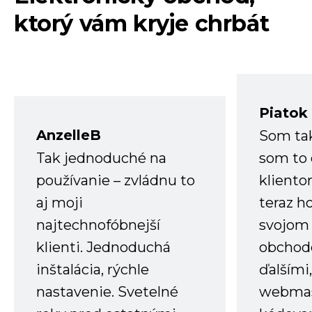
ktorý vám kryje chrbát
Piatok
AnzelleB
Som ta
Tak jednoduché na
som to 
používanie – zvládnu to
kliento
aj moji
teraz h
najtechnofóbnejší
svojom
klienti. Jednoduchá
obchode
inštalácia, rýchle
ďalšími
nastavenie. Svetelné
webmas