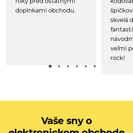
roky pred ostatnými
kódovan
doplnkami obchodu.
špičkov
skvelá 
fantast
návodm
veľmi p
rock!
Vaše sny o
elektronickom obchode