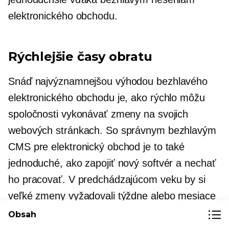
elektronického obchodu.
Rýchlejšie časy obratu
Snáď najvýznamnejšou výhodou bezhlavého
elektronického obchodu je, ako rýchlo môžu
spoločnosti vykonávať zmeny na svojich
webových stránkach. So správnym bezhlavým
CMS pre elektronický obchod je to také
jednoduché, ako zapojiť nový softvér a nechať
ho pracovať. V predchádzajúcom veku by si
veľké zmeny vyžadovali týždne alebo mesiace
backendového programovania na
Obsah
implementáciu. Teraz je však možné