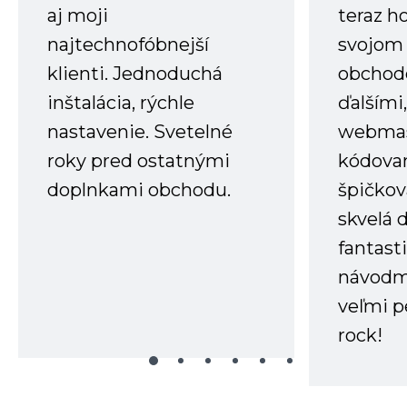
aj moji
teraz h
najtechnofóbnejší
svojom
klienti. Jednoduchá
obchode
inštalácia, rýchle
ďalšími
nastavenie. Svetelné
webmas
roky pred ostatnými
kódovan
doplnkami obchodu.
špičkov
skvelá 
fantast
návodm
veľmi p
rock!