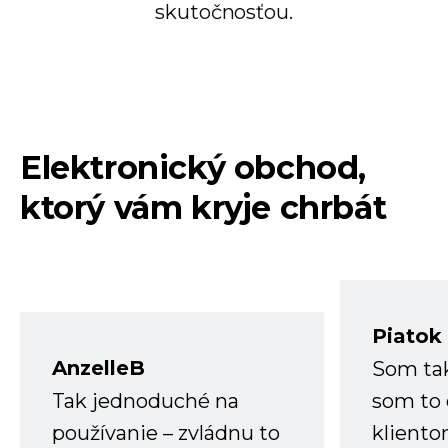
skutočnosťou.
Elektronický obchod,
ktorý vám kryje chrbát
Piatok
AnzelleB
Som ta
Tak jednoduché na
som to 
používanie – zvládnu to
kliento