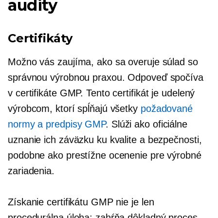
audity
Certifikáty
Možno vás zaujíma, ako sa overuje súlad so
správnou výrobnou praxou. Odpoveď spočíva
v certifikáte GMP. Tento certifikát je udelený
výrobcom, ktorí spĺňajú všetky
požadované
normy a predpisy GMP
. Slúži ako oficiálne
uznanie ich záväzku ku kvalite a bezpečnosti,
podobne ako prestížne ocenenie pre výrobné
zariadenia.
Získanie certifikátu GMP nie je len
procedurálna úloha; zahŕňa dôkladný proces,