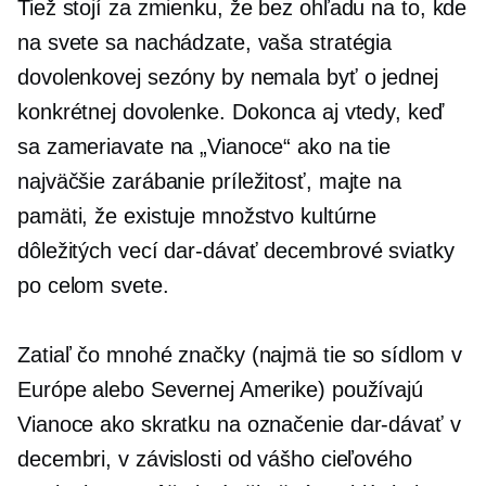
Tiež stojí za zmienku, že bez ohľadu na to, kde
na svete sa nachádzate, vaša stratégia
dovolenkovej sezóny by nemala byť o jednej
konkrétnej dovolenke. Dokonca aj vtedy, keď
sa zameriavate na „Vianoce“ ako na tie
najväčšie
zarábanie
príležitosť, majte na
pamäti, že existuje množstvo kultúrne
dôležitých vecí
dar-dávať
decembrové sviatky
po celom svete.
Zatiaľ čo mnohé značky (najmä tie so sídlom v
Európe alebo Severnej Amerike) používajú
Vianoce ako skratku na označenie
dar-dávať
v
decembri, v závislosti od vášho cieľového