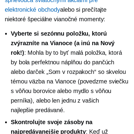
elektronické obchody
alebo si prečítajte
niektoré špeciálne vianočné momenty:
Vyberte si sezónnu položku, ktorú
zvýrazníte na Vianoce (a inú na Nový
rok!)
: Mohla by to byť malá položka, ktorá
by bola perfektnou náplňou do pančúch
alebo darček „Som v rozpakoch“ so skvelou
témou
väzba
na Vianoce (povedzme sviečku
s vôňou borovice alebo mydlo s vôňou
perníka), alebo len jednu z vašich
najlepšie predávané.
Skontrolujte svoje zásoby na
najpredávanejšie produkty
: Keď už