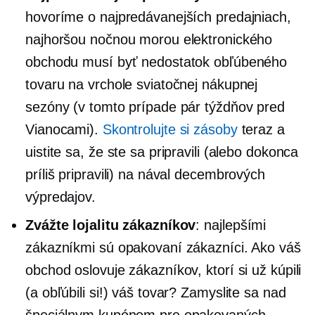
hovoríme o najpredávanejších predajniach,
najhoršou nočnou morou elektronického
obchodu musí byť nedostatok obľúbeného
tovaru na vrchole sviatočnej nákupnej
sezóny (v tomto prípade pár týždňov pred
Vianocami).
Skontrolujte si zásoby
teraz a
uistite sa, že ste sa pripravili (alebo dokonca
príliš pripravili) na nával decembrových
výpredajov.
Zvážte lojalitu zákazníkov
: najlepšími
zákazníkmi sú opakovaní zákazníci. Ako váš
obchod oslovuje zákazníkov, ktorí si už kúpili
(a obľúbili si!) váš tovar? Zamyslite sa nad
špeciálnym kupónom pre opakovaných