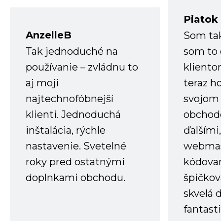
Piatok
AnzelleB
Som ta
Tak jednoduché na
som to 
používanie – zvládnu to
kliento
aj moji
teraz h
najtechnofóbnejší
svojom
klienti. Jednoduchá
obchode
inštalácia, rýchle
ďalšími
nastavenie. Svetelné
webmas
roky pred ostatnými
kódovan
doplnkami obchodu.
špičkov
skvelá 
fantast