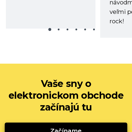
návodm
veľmi p
rock!
Vaše sny o
elektronickom obchode
začínajú tu
Začíname