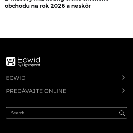
obchodu na rok 2026 a neskôr
ECWID
Ecwid.com
PREDÁVAJTE ONLINE
Cenník
Predaj všade
Centrum pomoci
Predávajte na Facebook
Predávať na Instagram