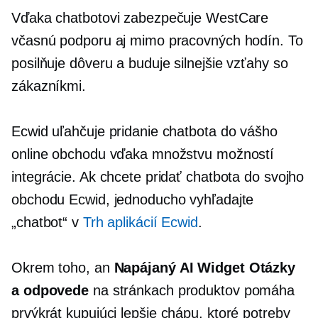
Vďaka chatbotovi zabezpečuje WestCare
včasnú podporu aj mimo pracovných hodín. To
posilňuje dôveru a buduje silnejšie vzťahy so
zákazníkmi.
Ecwid uľahčuje pridanie chatbota do vášho
online obchodu vďaka množstvu možností
integrácie. Ak chcete pridať chatbota do svojho
obchodu Ecwid, jednoducho vyhľadajte
„chatbot“ v
Trh aplikácií Ecwid
.
Okrem toho, an
Napájaný AI
Widget Otázky
a odpovede
na stránkach produktov pomáha
prvýkrát
kupujúci lepšie chápu, ktoré potreby