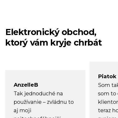
Elektronický obchod,
ktorý vám kryje chrbát
Piatok
AnzelleB
Som ta
Tak jednoduché na
som to 
používanie – zvládnu to
kliento
aj moji
teraz h