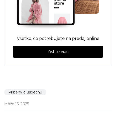
Všetko, čo potrebujete na predaj online
Zistite viac
Príbehy o úspechu
Môže 15, 2025