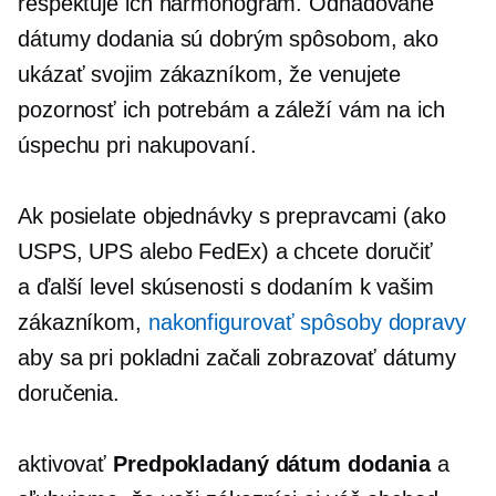
rešpektuje ich harmonogram. Odhadované
dátumy dodania sú dobrým spôsobom, ako
ukázať svojim zákazníkom, že venujete
pozornosť ich potrebám a záleží vám na ich
úspechu pri nakupovaní.
Ak posielate objednávky s prepravcami (ako
USPS, UPS alebo FedEx) a chcete doručiť
a
ďalší level
skúsenosti s dodaním k vašim
zákazníkom,
nakonfigurovať spôsoby dopravy
aby sa pri pokladni začali zobrazovať dátumy
doručenia.
aktivovať
Predpokladaný dátum dodania
a