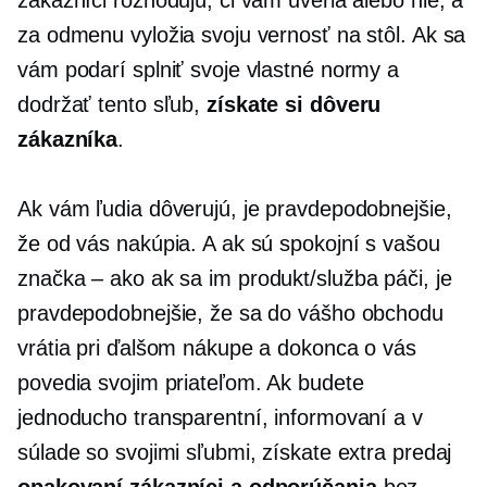
za odmenu vyložia svoju vernosť na stôl. Ak sa
vám podarí splniť svoje vlastné normy a
dodržať tento sľub,
získate si dôveru
zákazníka
.
Ak vám ľudia dôverujú, je pravdepodobnejšie,
že od vás nakúpia. A ak sú spokojní s vašou
značka – ako
ak sa im produkt/služba páči, je
pravdepodobnejšie, že sa do vášho obchodu
vrátia pri ďalšom nákupe a dokonca o vás
povedia svojim priateľom. Ak budete
jednoducho transparentní, informovaní a v
súlade so svojimi sľubmi, získate extra predaj
opakovaní zákazníci a odporúčania
bez