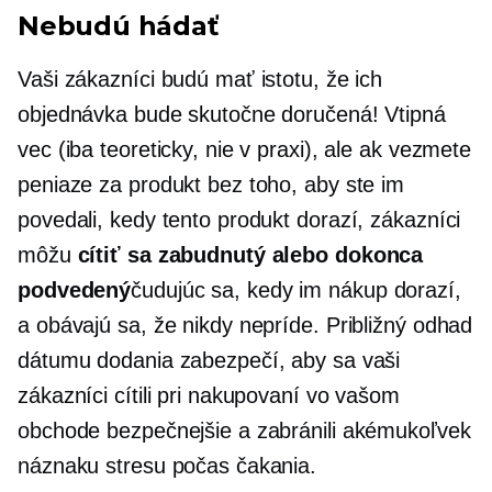
Nebudú hádať
Vaši zákazníci budú mať istotu, že ich
objednávka bude skutočne doručená! Vtipná
vec (iba teoreticky, nie v praxi), ale ak vezmete
peniaze za produkt bez toho, aby ste im
povedali, kedy tento produkt dorazí, zákazníci
môžu
cítiť sa zabudnutý alebo dokonca
podvedený
čudujúc sa, kedy im nákup dorazí,
a obávajú sa, že nikdy nepríde. Približný odhad
dátumu dodania zabezpečí, aby sa vaši
zákazníci cítili pri nakupovaní vo vašom
obchode bezpečnejšie a zabránili akémukoľvek
náznaku stresu počas čakania.