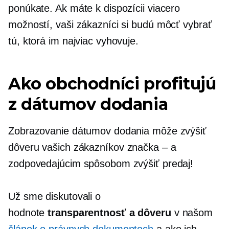
ponúkate. Ak máte k dispozícii viacero
možností, vaši zákazníci si budú môcť vybrať
tú, ktorá im najviac vyhovuje.
Ako obchodníci profitujú
z dátumov dodania
Zobrazovanie dátumov dodania môže zvýšiť
dôveru vašich zákazníkov
značka – a
zodpovedajúcim spôsobom zvýšiť predaj!
Už sme diskutovali o
hodnote
transparentnosť a dôveru
v našom
článok o právnych dokumentoch
a ako ich