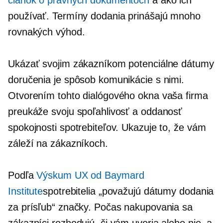
používať. Termíny dodania prinášajú mnoho
rovnakých výhod.
Ukázať svojim zákazníkom potenciálne dátumy
doručenia je spôsob komunikácie s nimi.
Otvorením tohto dialógového okna vaša firma
preukáže svoju spoľahlivosť a oddanosť
spokojnosti spotrebiteľov. Ukazuje to, že vám
záleží na zákazníkoch.
Podľa
Výskum UX od Baymard
Institute
spotrebitelia „považujú dátumy dodania
za prísľub“ značky. Počas nakupovania sa
zákazníci rozhodujú, či vám uveria alebo nie, a