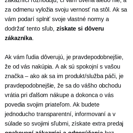
za odmenu vyložia svoju vernosť na stôl. Ak sa
vám podarí splniť svoje vlastné normy a
dodržať tento sľub,
získate si dôveru
zákazníka
.
Ak vám ľudia dôverujú, je pravdepodobnejšie,
že od vás nakúpia. A ak sú spokojní s vašou
značka – ako
ak sa im produkt/služba páči, je
pravdepodobnejšie, že sa do vášho obchodu
vrátia pri ďalšom nákupe a dokonca o vás
povedia svojim priateľom. Ak budete
jednoducho transparentní, informovaní a v
súlade so svojimi sľubmi, získate extra predaj
opakovaní zákazníci a odporúčania
bez