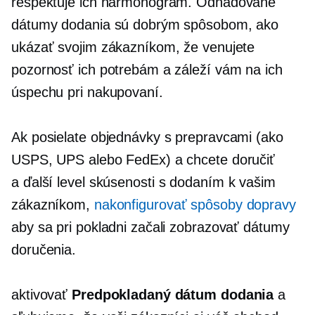
rešpektuje ich harmonogram. Odhadované
dátumy dodania sú dobrým spôsobom, ako
ukázať svojim zákazníkom, že venujete
pozornosť ich potrebám a záleží vám na ich
úspechu pri nakupovaní.
Ak posielate objednávky s prepravcami (ako
USPS, UPS alebo FedEx) a chcete doručiť
a
ďalší level
skúsenosti s dodaním k vašim
zákazníkom,
nakonfigurovať spôsoby dopravy
aby sa pri pokladni začali zobrazovať dátumy
doručenia.
aktivovať
Predpokladaný dátum dodania
a