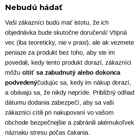
Nebudú hádať
Vaši zákazníci budú mať istotu, že ich
objednávka bude skutočne doručená! Vtipná
vec (iba teoreticky, nie v praxi), ale ak vezmete
peniaze za produkt bez toho, aby ste im
povedali, kedy tento produkt dorazí, zákazníci
môžu
cítiť sa zabudnutý alebo dokonca
podvedený
čudujúc sa, kedy im nákup dorazí,
a obávajú sa, že nikdy nepríde. Približný odhad
dátumu dodania zabezpečí, aby sa vaši
zákazníci cítili pri nakupovaní vo vašom
obchode bezpečnejšie a zabránili akémukoľvek
náznaku stresu počas čakania.