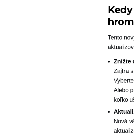
Kedy 
hrom
Tento nov
aktualizo
Znížte 
Zajtra 
Vyberte
Alebo pr
koľko u
Aktual
Nová v
aktuali