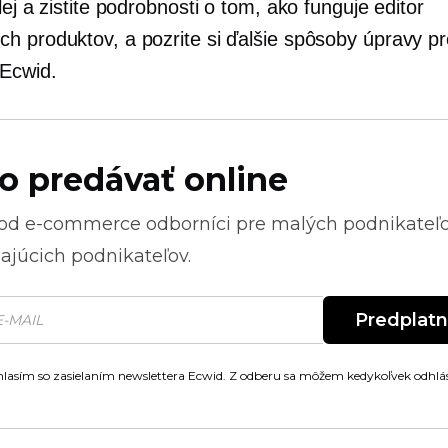
lej a zistite podrobnosti o tom, ako funguje editor
h produktov, a pozrite si ďalšie spôsoby úpravy p
Ecwid.
o predávať online
 od
e-commerce
odborníci pre malých podnikateľ
ajúcich podnikateľov.
Predplat
lasím so zasielaním newslettera Ecwid. Z odberu sa môžem kedykoľvek odhlás