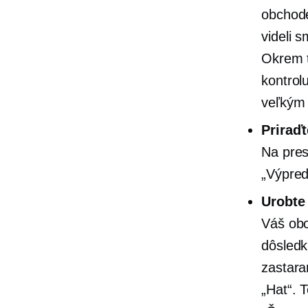
obchode
videli 
Okrem t
kontrol
veľkým 
Priraď
Na pres
„Výpreda
Urobte
Váš obc
dôsledk
zastara
„Hat“. 