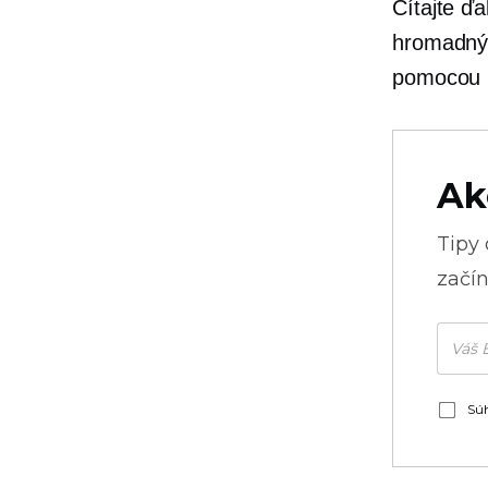
Čítajte ďa
hromadnýc
pomocou 
Ak
Tipy
začín
Súh