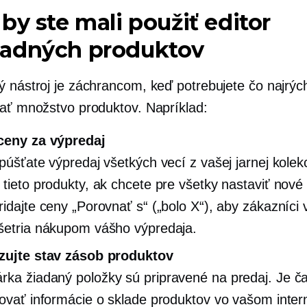
by ste mali použiť editor
adných produktov
ý nástroj je záchrancom, keď potrebujete čo najrých
vať množstvo produktov. Napríklad:
ceny za výpredaj
spúšťate výpredaj všetkých vecí z vašej jarnej kolekc
 tieto produkty, ak chcete pre všetky nastaviť nové
idajte ceny „Porovnať s“ („bolo X“), aby zákazníci v
šetria nákupom vášho výpredaja.
izujte stav zásob produktov
árka
žiadaný
položky sú pripravené na predaj. Je č
zovať informácie o sklade produktov vo vašom inte