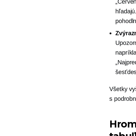
„Červen
hľadajú
pohodln
Zvýraz
Upozorn
napríkl
„Najpre
šesťdes
Všetky vy
s podrobn
Hrom