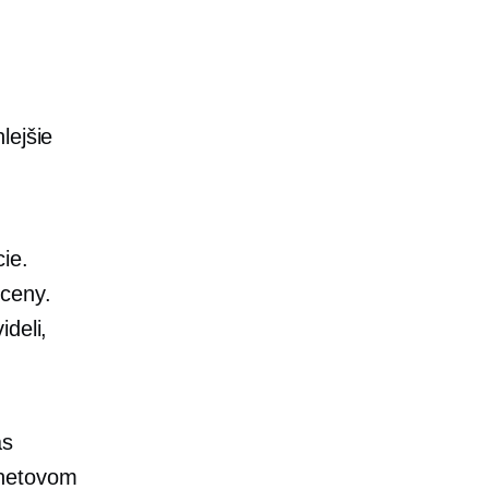
lejšie
ie.
 ceny.
ideli,
as
rnetovom