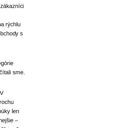
 zákazníci
a rýchlu
 obchody s
egórie
čítali sme.
 V
trochu
búky len
nejšie –