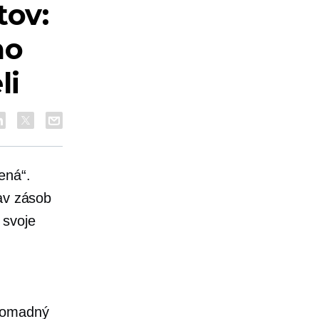
ov:
mo
li
ená“.
tav zásob
 svoje
Hromadný