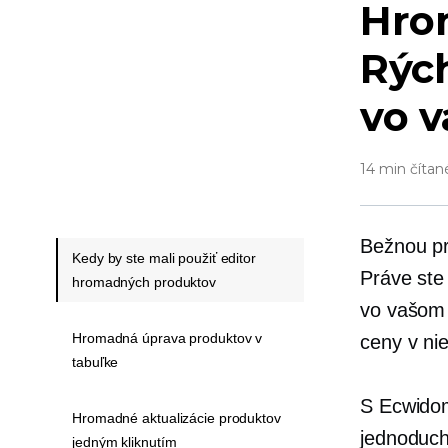
Hro
Rých
vo 
14 min čítan
Bežnou pr
Kedy by ste mali použiť editor
Práve ste
hromadných produktov
vo vašom 
Hromadná úprava produktov v
ceny v ni
tabuľke
S Ecwid
Hromadné aktualizácie produktov
jednoduch
jedným kliknutím