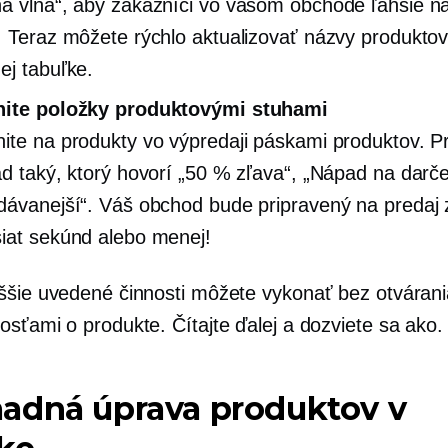
á vlna“, aby zákazníci vo vašom obchode ľahšie naš
. Teraz môžete rýchlo aktualizovať názvy produktov
ej tabuľke.
nite položky produktovými stuhami
ite na produkty vo výpredaji páskami produktov. Pr
ad taký, ktorý hovorí „50 % zľava“, „Nápad na darč
dávanejší“. Váš obchod bude pripravený na predaj 
iat sekúnd alebo menej!
ššie uvedené činnosti môžete vykonať bez otvárani
osťami o produkte. Čítajte ďalej a dozviete sa ako.
adná úprava produktov v