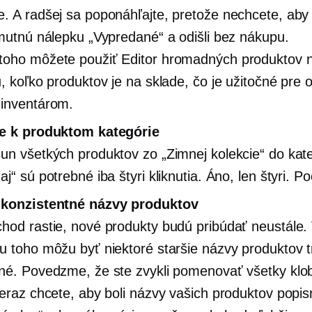
. A radšej sa poponáhľajte, pretože nechcete, aby
smutnú nálepku „Vypredané“ a odišli bez nákupu.
oho môžete použiť Editor hromadných produktov n
u, koľko produktov je na sklade, čo je užitočné pre
inventárom.
te k produktom kategórie
un všetkých produktov zo „Zimnej kolekcie“ do kat
j“ sú potrebné iba štyri kliknutia. Áno, len štyri. Po
 konzistentné názvy produktov
hod rastie, nové produkty budú pribúdať neustále.
u toho môžu byť niektoré staršie názvy produktov 
né. Povedzme, že ste zvykli pomenovať všetky klo
Teraz chcete, aby boli názvy vašich produktov popis