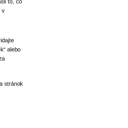
li to, čo
 v
idajte
ek“ alebo
za
a stránok