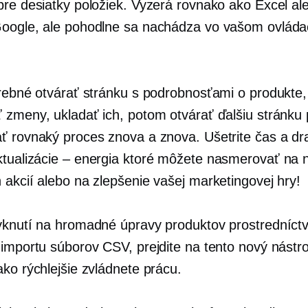
pre desiatky položiek. Vyzerá rovnako ako Excel al
oogle, ale pohodlne sa nachádza vo vašom ovlád
trebné otvárať stránku s podrobnosťami o produkte,
 zmeny, ukladať ich, potom otvárať ďalšiu stránku
ť rovnaký proces znova a znova. Ušetrite čas a d
ktualizácie – energia
ktoré môžete nasmerovať na n
 akcií alebo na zlepšenie vašej marketingovej hry!
yknutí na hromadné úpravy produktov prostredníc
 importu súborov CSV, prejdite na tento nový nástro
ko rýchlejšie zvládnete prácu.