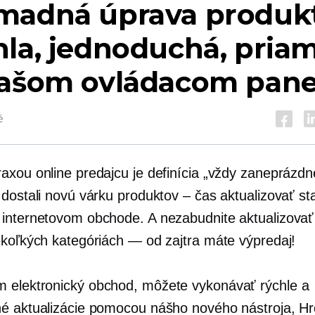
madná úprava produkt
la, jednoduchá, pria
vašom ovládacom pane
é
axou online predajcu je definícia „vždy zaneprázdn
 dostali novú várku produktov – čas aktualizovať s
internetovom obchode. A nezabudnite aktualizovať
ekoľkých kategóriách — od zajtra máte výpredaj!
om
elektronický obchod,
môžete vykonávať rýchle a
é aktualizácie pomocou nášho nového nástroja, 