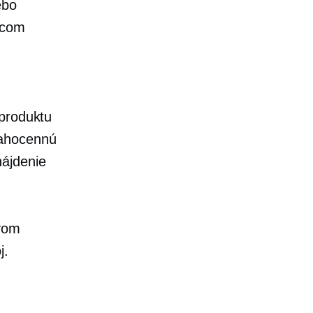
ebo
acom
 produktu
rahocennú
ájdenie
tvom
j.