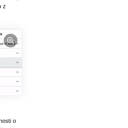
 z
osti o