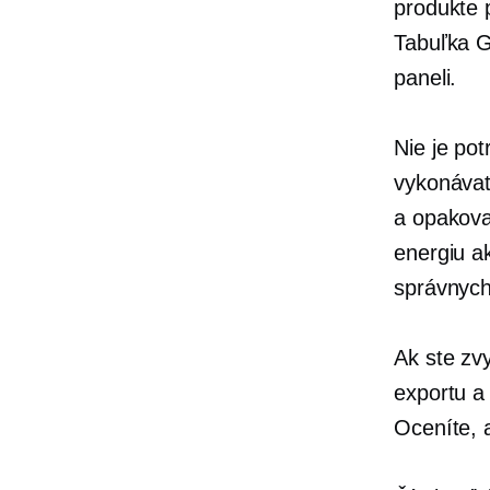
produkte 
Tabuľka G
paneli.
Nie je po
vykonávať
a opakova
energiu
a
správnych
Ak ste zv
exportu a
Oceníte, a