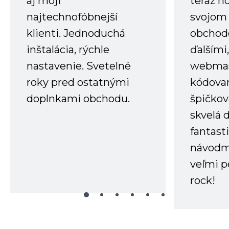
aj moji
teraz h
najtechnofóbnejší
svojom
klienti. Jednoduchá
obchode
inštalácia, rýchle
ďalšími
nastavenie. Svetelné
webmas
roky pred ostatnými
kódovan
doplnkami obchodu.
špičkov
skvelá 
fantast
návodm
veľmi p
rock!