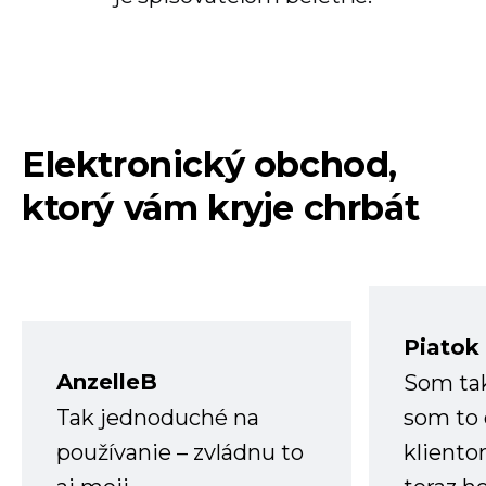
Elektronický obchod,
ktorý vám kryje chrbát
Piatok
AnzelleB
Som ta
Tak jednoduché na
som to 
používanie – zvládnu to
kliento