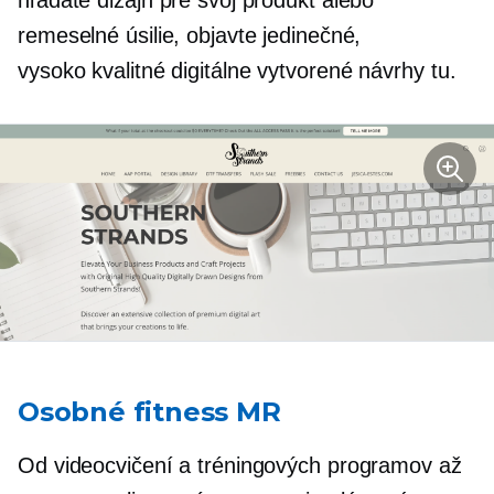
hľadáte dizajn pre svoj produkt alebo
remeselné úsilie, objavte jedinečné,
vysoko kvalitné
digitálne vytvorené návrhy tu.
Osobné fitness MR
Od videocvičení a tréningových programov až