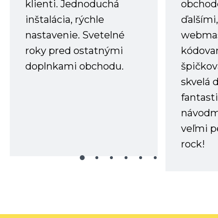
klienti. Jednoduchá
obchode
inštalácia, rýchle
ďalšími
nastavenie. Svetelné
webmas
roky pred ostatnými
kódovan
doplnkami obchodu.
špičkov
skvelá 
fantast
návodm
veľmi p
rock!