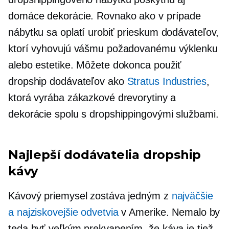
domáce dekorácie. Rovnako ako v prípade
nábytku sa oplatí urobiť prieskum dodávateľov,
ktorí vyhovujú vášmu požadovanému výklenku
alebo estetike. Môžete dokonca použiť
dropship dodávateľov ako
Stratus Industries
,
ktorá vyrába zákazkové drevorytiny a
dekorácie spolu s dropshippingovými službami.
Najlepší dodávatelia dropship
kávy
Kávový priemysel zostáva jedným z
najväčšie
a najziskovejšie odvetvia
v Amerike. Nemalo by
teda byť veľkým prekvapením, že káva je tiež