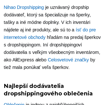
Nihao Dropshipping
je uznávaný dropship
dodávateľ, ktorý sa špecializuje na šperky,
tašky a iné módne doplnky. V ich inventári
nájdete aj iné produkty, ale sú to a
ísť do
pre
internetové obchody
hľadám na predaj šperkov
s dropshippingom. Iní dropshippingoví
dodávatelia s veľkým všeobecným inventárom,
ako AliExpress alebo
Celosvetové značky
by
tiež mala ponúkať veľa šperkov.
Najlepší dodávatelia
dropshippingového oblečenia
Oblečenie
je jednou z najobľúbenejších