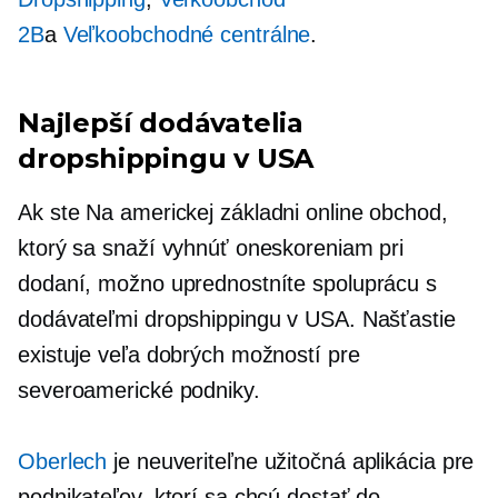
2B
a
Veľkoobchodné centrálne
.
Najlepší dodávatelia
dropshippingu v USA
Ak ste
Na americkej základni
online obchod,
ktorý sa snaží vyhnúť oneskoreniam pri
dodaní, možno uprednostníte spoluprácu s
dodávateľmi dropshippingu v USA. Našťastie
existuje veľa dobrých možností pre
severoamerické podniky.
Oberlech
je neuveriteľne užitočná aplikácia pre
podnikateľov, ktorí sa chcú dostať do