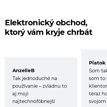
Elektronický obchod,
ktorý vám kryje chrbát
Piatok
AnzelleB
Som ta
Tak jednoduché na
som to 
používanie – zvládnu to
kliento
aj moji
teraz h
najtechnofóbnejší
svojom