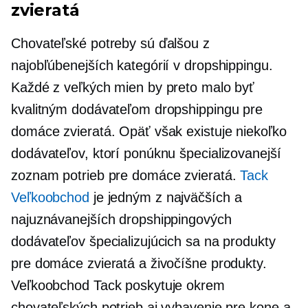
zvieratá
Chovateľské potreby sú ďalšou z
najobľúbenejších kategórií v dropshippingu.
Každé z veľkých mien by preto malo byť
kvalitným dodávateľom dropshippingu pre
domáce zvieratá. Opäť však existuje niekoľko
dodávateľov, ktorí ponúknu špecializovanejší
zoznam potrieb pre domáce zvieratá.
Tack
Veľkoobchod
je jedným z najväčších a
najuznávanejších dropshippingových
dodávateľov špecializujúcich sa na produkty
pre domáce zvieratá a živočíšne produkty.
Veľkoobchod Tack poskytuje okrem
chovateľských potrieb aj vybavenie pre kone a