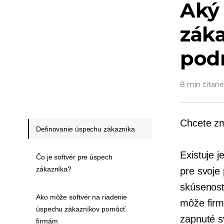
Aký 
záka
pod
8 min čítané
Chcete zm
Definovanie úspechu zákazníka
Existuje j
Čo je softvér pre úspech
zákazníka?
pre svoje
skúsenost
Ako môže softvér na riadenie
môže firm
úspechu zákazníkov pomôcť
zapnuté s
firmám