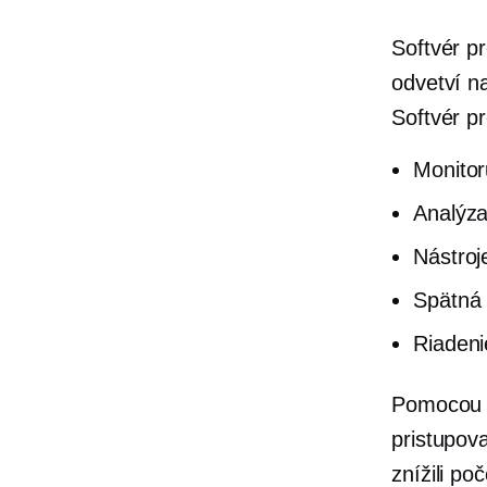
Softvér p
odvetví na
Softvér p
Monitor
Analýza
Nástroj
Spätná 
Riadeni
Pomocou s
pristupov
znížili po