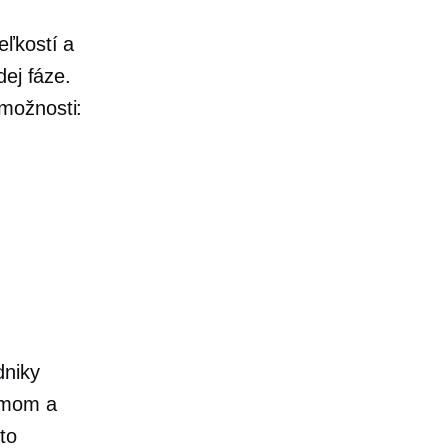
eľkostí a
dej fáze.
možnosti:
dniky
lémom a
to