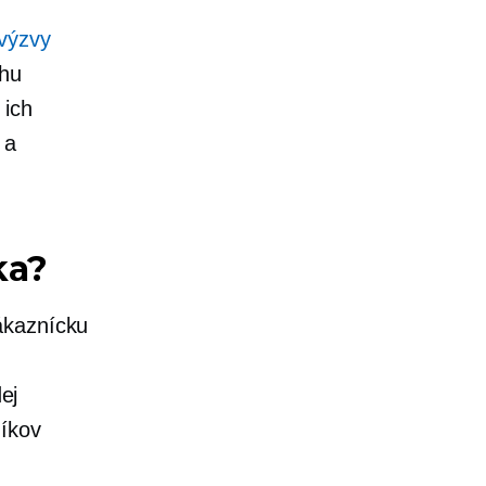
 výzvy
chu
 ich
 a
ka?
zákaznícku
ej
níkov