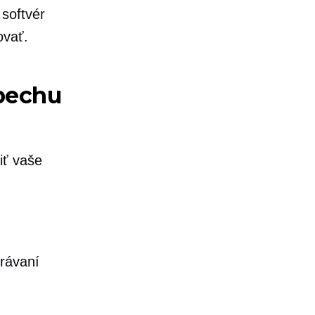
softvér
ovať.
spechu
iť vaše
právaní