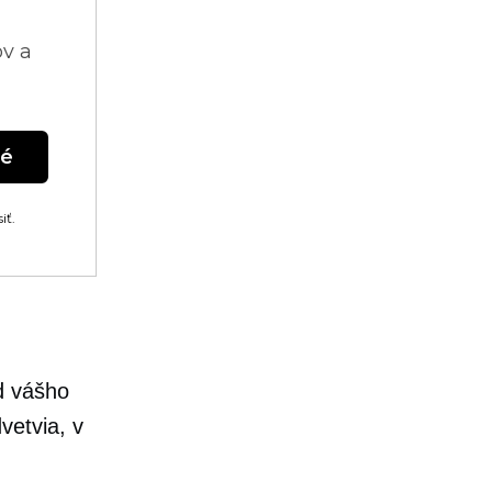
ov a
né
iť.
d vášho
vetvia, v