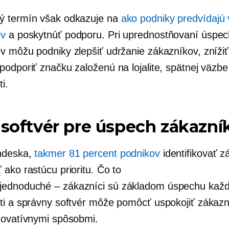
ý termín však odkazuje na
ako podniky predvídajú
ov
a poskytnúť podporu. Pri uprednostňovaní úspe
v môžu podniky zlepšiť udržanie zákazníkov, znížiť
podporiť značku založenú na lojalite, spätnej väzbe
i.
 softvér pre úspech zákazní
ndeska,
takmer 81 percent podnikov
identifikovať 
ako rastúcu prioritu. Čo to
jednoduché – zákazníci
sú základom úspechu každ
ti a správny softvér môže pomôcť uspokojiť zákaz
novatívnymi spôsobmi.