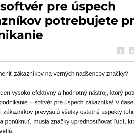
softvér pre úspech
zníkov potrebujete p
nikanie
eniť zákazníkov na verných nadšencov značky?
eden vysoko efektívny a hodnotný nástroj, ktorý pot
 podnikanie – softvér pre úspech zákazníka! V čase
i zákazníkov prevyšujú všetky ostatné aspekty toh
a ponúknuť, musia značky uprednostňovať ľudí, kt
vetlá.