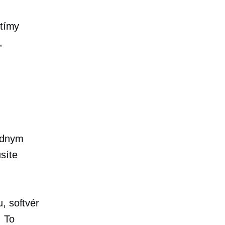
 tímy
,
iadnym
síte
, softvér
. To