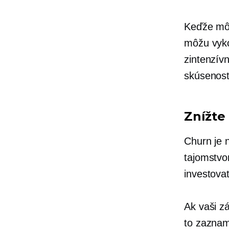
Keďže môže
môžu vyko
zintenzív
skúsenosť 
Znížte
Churn je 
tajomstvo
investova
Ak vaši z
to zaznam