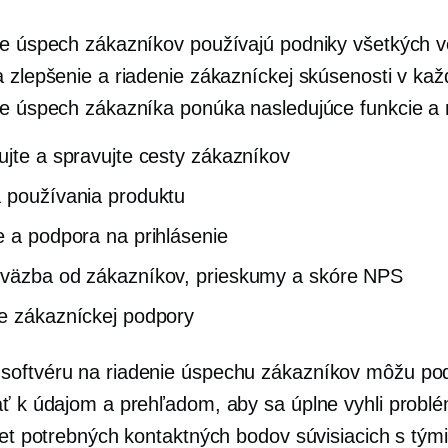
re úspech zákazníkov používajú podniky všetkých v
 zlepšenie a riadenie zákazníckej skúsenosti v kaž
re úspech zákazníka ponúka nasledujúce funkcie a 
ujte a spravujte cesty zákazníkov
 používania produktu
e a podpora na prihlásenie
väzba od zákazníkov, prieskumy a skóre NPS
e zákazníckej podpory
oftvéru na riadenie úspechu zákazníkov môžu po
ať k údajom a prehľadom, aby sa úplne vyhli prob
čet potrebných kontaktných bodov súvisiacich s tými