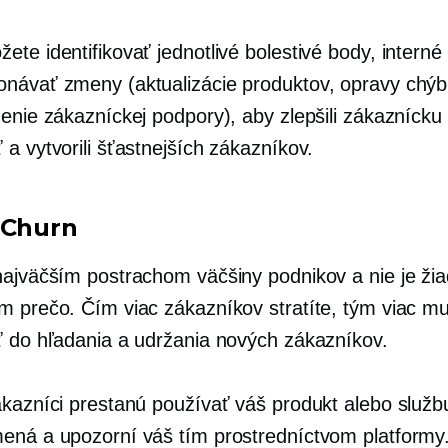
te identifikovať jednotlivé bolestivé body, interné
návať zmeny (aktualizácie produktov, opravy chýb
nenie zákazníckej podpory), aby zlepšili zákaznícku
a vytvorili šťastnejších zákazníkov.
 Churn
najväčším postrachom väčšiny podnikov a nie je ž
m prečo. Čím viac zákazníkov stratíte, tým viac mu
ť do hľadania a udržania nových zákazníkov.
ákazníci prestanú používať váš produkt alebo službu
ená a upozorní váš tím prostredníctvom platformy