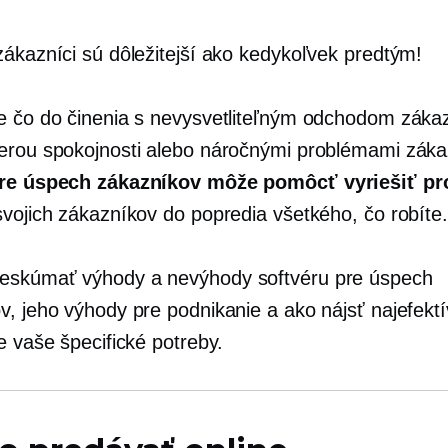
zákazníci sú dôležitejší ako kedykoľvek predtým!
e čo do činenia s nevysvetliteľným odchodom záka
erou spokojnosti alebo náročnými problémami záka
pre úspech zákazníkov môže pomôcť vyriešiť p
svojich zákazníkov do popredia všetkého, čo robíte.
eskúmať výhody a nevýhody softvéru pre úspech
v, jeho výhody pre podnikanie a ako nájsť najefektí
e vaše špecifické potreby.