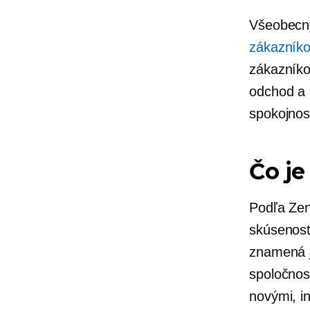
Všeobecn
zákazník
zákazníko
odchod a 
spokojnost
Čo je
Podľa Ze
skúsenosť 
znamená
spoločnos
novými, i