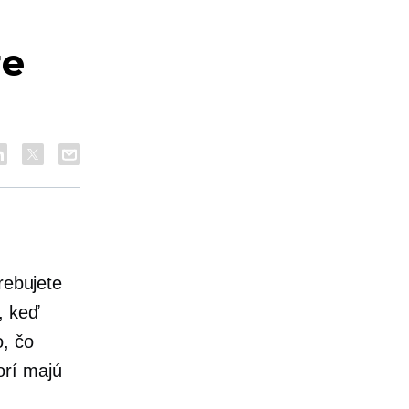
re
rebujete
, keď
o, čo
orí majú