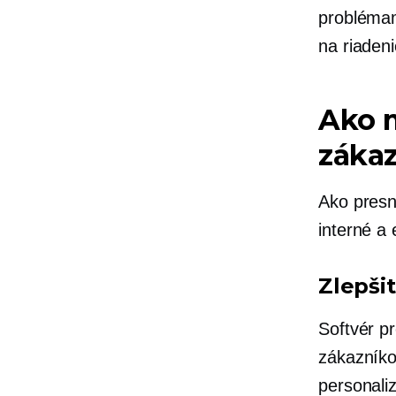
problémam
na riaden
Ako m
záka
Ako presn
interné a 
Zlepši
Softvér p
zákazníko
personaliz