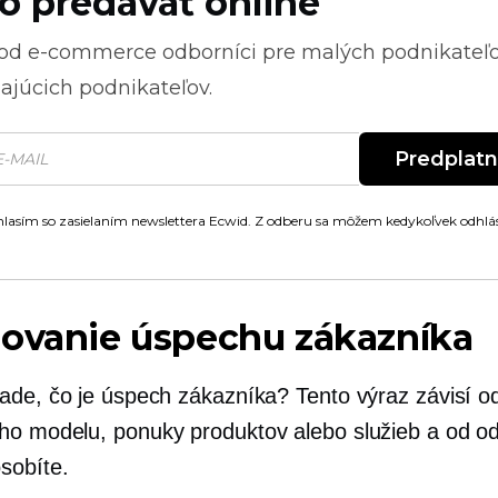
o predávať online
 od
e-commerce
odborníci pre malých podnikateľ
ajúcich podnikateľov.
Predplat
lasím so zasielaním newslettera Ecwid. Z odberu sa môžem kedykoľvek odhlás
novanie úspechu zákazníka
ade, čo je úspech zákazníka? Tento výraz závisí o
o modelu, ponuky produktov alebo služieb a od od
sobíte.