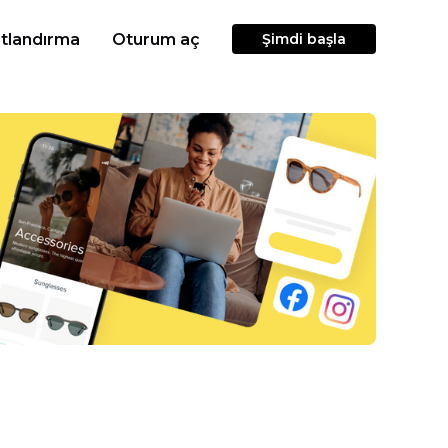
atlandırma
Oturum aç
Şimdi başla