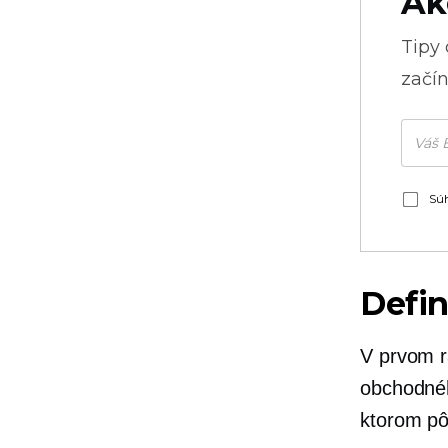
Ak
Tipy
začín
Súh
Defi
V prvom r
obchodnéh
ktorom pô