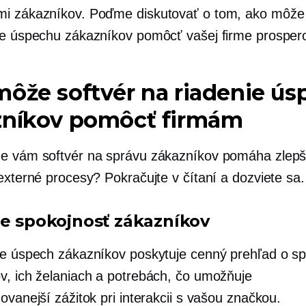
i zákazníkov. Poďme diskutovať o tom, ako môže 
ie úspechu zákazníkov pomôcť vašej firme prosper
ôže softvér na riadenie ú
zníkov pomôcť firmám
e vám softvér na správu zákazníkov pomáha zlepš
externé procesy? Pokračujte v čítaní a dozviete sa.
te spokojnosť zákazníkov
re úspech zákazníkov poskytuje cenný prehľad o s
v, ich želaniach a potrebách, čo umožňuje
ovanejší zážitok pri interakcii s vašou značkou.