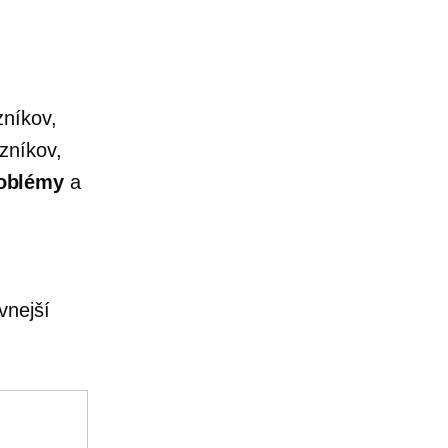
zníkov,
zníkov,
roblémy
a
vnejší