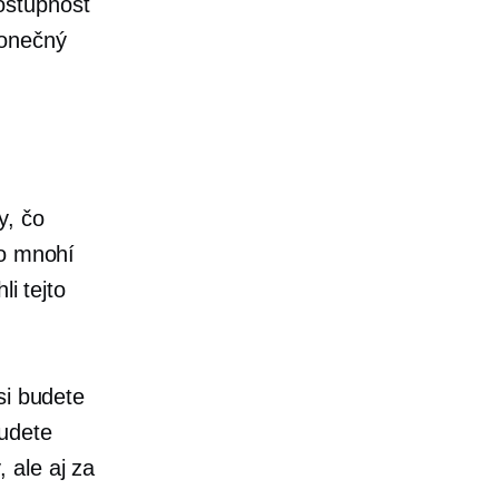
stupnosť
konečný
y, čo
čo mnohí
li tejto
si budete
budete
 ale aj za