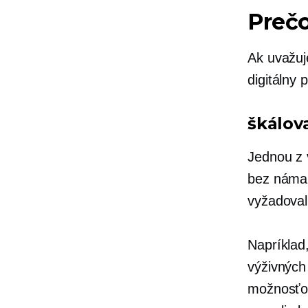
Prečo
Ak uvažuj
digitálny
škálov
Jednou z 
bez námah
vyžadovali
Napríklad
výživných
možnosťou