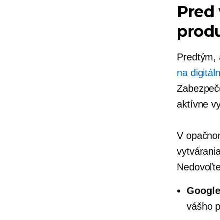
Pred 
produ
Predtým, 
na digitál
Zabezpeč
aktívne v
V opačnom
vytvárani
Nedovoľte
Google
vášho p