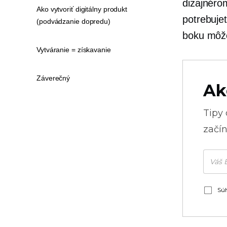
dizajnérom
Ako vytvoriť digitálny produkt
potrebujet
(podvádzanie dopredu)
boku môže
Vytváranie = získavanie
Záverečný
Ak
Tipy
začín
Súh