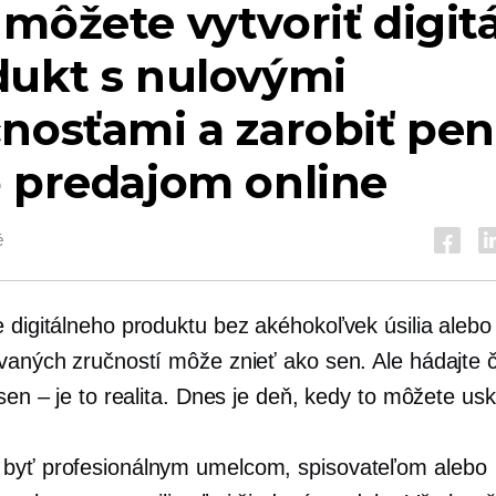
môžete vytvoriť digit
dukt s nulovými
nosťami a zarobiť pen
 predajom online
é
e digitálneho produktu bez akéhokoľvek úsilia alebo
ovaných zručností môže znieť ako sen. Ale hádajte 
 sen – je to realita. Dnes je deň, kedy to môžete usk
byť profesionálnym umelcom, spisovateľom alebo