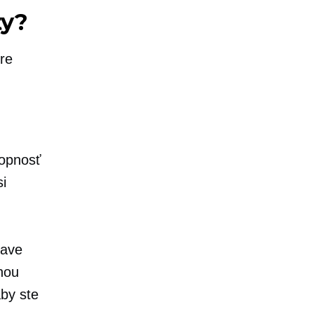
ty?
re
hopnosť
i
rave
nou
by ste