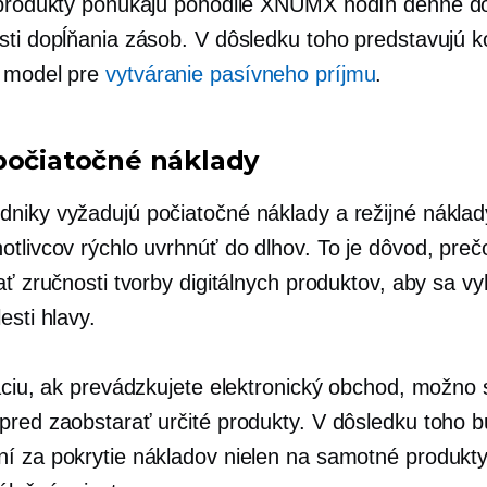
 produkty ponúkajú pohodlie
XNUMX hodín denne
do
sti dopĺňania zásob. V dôsledku toho predstavujú 
 model pre
vytváranie pasívneho príjmu
.
počiatočné náklady
niky vyžadujú počiatočné náklady a režijné náklad
otlivcov rýchlo uvrhnúť do dlhov. To je dôvod, pre
ať zručnosti tvorby digitálnych produktov, aby sa vyh
esti hlavy.
ráciu, ak prevádzkujete elektronický obchod, možno 
pred zaobstarať určité produkty. V dôsledku toho 
í za pokrytie nákladov nielen na samotné produkty,