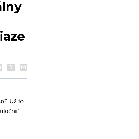
álny
iaze
čo? Už to
utočniť.