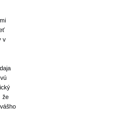
ými
eť
v v
daja
ovú
ický
 že
 vášho