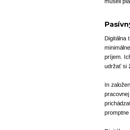
museli pla
Pasívn
Digitálna
minimálne
príjem. I
udržať si 
In
založe
pracovnej
prichádzať
promptne 