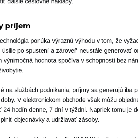
tiť ďalšie cestovné náklady.
y príjem
 technológia ponúka výraznú výhodu v tom, že vyža
 úsilie
po spustení
a zároveň neustále generovať o
ch výnimočná hodnota spočíva v schopnosti bez n
živobytie.
né na službách
podnikania, príjmy sa generujú iba 
 doby. V elektronickom obchode však môžu objedn
 24 hodín denne, 7 dní v týždni. Napriek tomu je d
plniť objednávky a udržiavať zásoby.