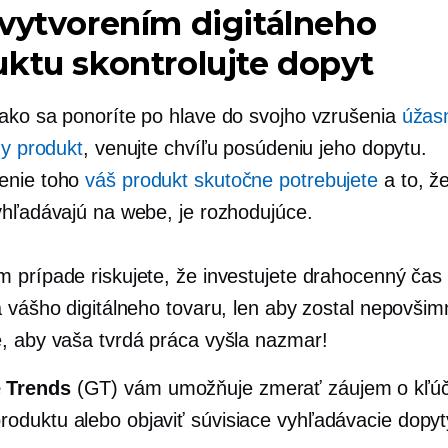
vytvorením digitálneho
ktu skontrolujte dopyt
ako sa ponoríte po hlave do svojho vzrušenia
úžas
ny produkt
, venujte chvíľu posúdeniu jeho dopytu.
enie toho
váš produkt skutočne potrebujete
a to, že
yhľadávajú na webe, je rozhodujúce.
 prípade riskujete, že investujete drahocenný čas a
a vášho digitálneho tovaru, len aby zostal nepovšim
, aby vaša tvrdá práca vyšla nazmar!
 Trends
(GT) vám umožňuje zmerať záujem o kľúč
roduktu alebo objaviť súvisiace vyhľadávacie dopyt