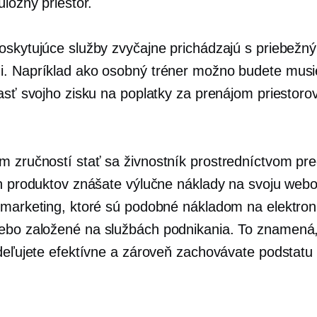
úložný priestor.
oskytujúce služby zvyčajne prichádzajú s priebežn
. Napríklad ako osobný tréner možno budete musi
časť svojho zisku na poplatky za prenájom priestoro
m zručností stať sa
živnostník
prostredníctvom pre
ch produktov znášate výlučne náklady na svoju web
 marketing, ktoré sú podobné nákladom na elektron
lebo
založené na službách
podnikania. To znamená,
ideľujete efektívne a zároveň zachovávate podstatu