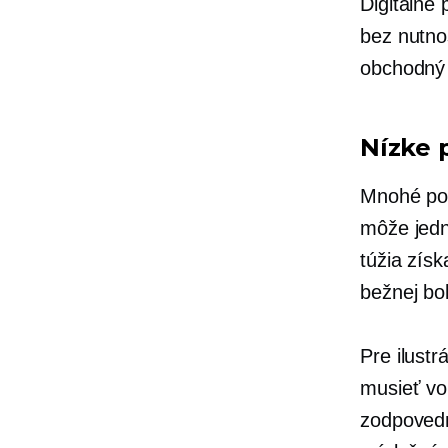
Digitálne
bez nutno
obchodný
Nízke 
Mnohé pod
môže jedn
túžia získ
bežnej bol
Pre ilust
musieť vo
zodpovedn