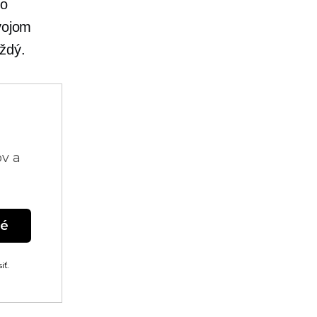
čo
svojom
ždý.
ov a
né
iť.