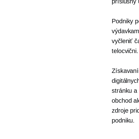
príslušný 
Podniky p
výdavkami
vyčleniť 
telocvični.
Získavaní
digitálny
stránku a
obchod a
zdroje pr
podniku.