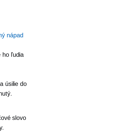
ný nápad
 ho ľudia
 úsilie do
nutý.
ové slovo
y.