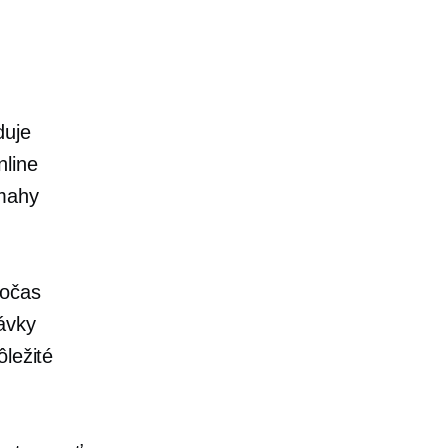
duje
nline
ámahy
počas
ávky
ôležité