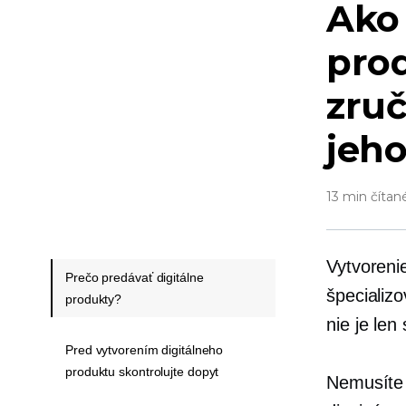
Ako 
pro
zruč
jeho
13 min čítan
Vytvoreni
Prečo predávať digitálne
špecializ
produkty?
nie je len
Pred vytvorením digitálneho
produktu skontrolujte dopyt
Nemusíte 