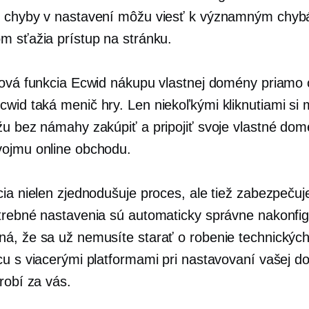
 chyby v nastavení môžu viesť k významným chyb
m sťažia prístup na stránku.
nová funkcia Ecwid nákupu vlastnej domény priamo
Ecwid taká
menič hry.
Len niekoľkými kliknutiami si m
žu bez námahy zakúpiť a pripojiť svoje vlastné do
ojmu online obchodu.
cia nielen zjednodušuje proces, ale tiež zabezpečuj
trebné nastavenia sú automaticky správne nakonfi
á, že sa už nemusíte starať o robenie technickýc
cu s viacerými platformami pri nastavovaní vašej d
robí za vás.