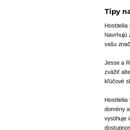
Tipy n
Hostiteli
Navrhujú 
vašu znač
Jesse a R
zvážiť alt
kľúčové s
Hostiteli
domény a 
vystihuje
dostupnos