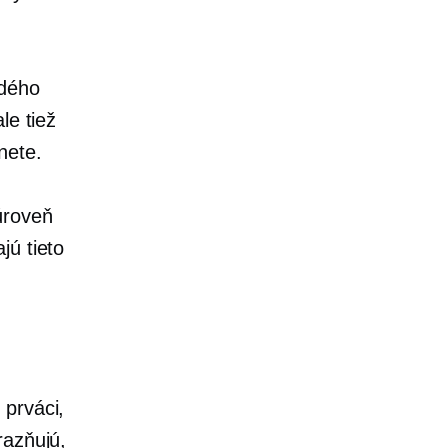
ždého
le tiež
nete.
úroveň
jú tieto
e
prváci,
razňujú,