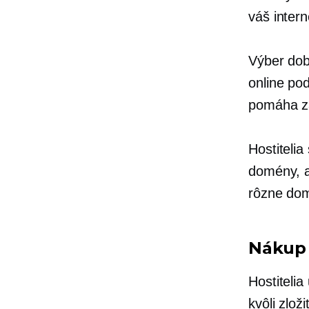
váš inter
Výber dob
online pod
pomáha zá
Hostiteli
domény, a
rôzne do
Nákup 
Hostiteli
kvôli zlo