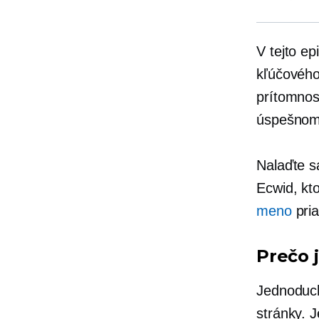
V tejto e
kľúčového
prítomnos
úspešnom
Nalaďte s
Ecwid, kt
meno
pri
Prečo 
Jednoduch
stránky. J