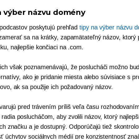
a výber názvu domény
a podcastov poskytujú prehľad
tipy na výber názvu 
zamerať sa na krátky, zapamätateľný názov, ktorý 
ku, najlepšie končiaci na .com.
ich však poznamenávajú, že poslucháči možno bu
ernatívy, ako je pridanie miesta alebo
súvisiace s p
lovo, ak sa použije ich požadovaný názov.
a varujú pred trávením príliš veľa času rozhodovaní
radia poslucháčom, aby zvolili názov, ktorý najlepš
 ich značku a je dostupný. Odporúčajú tiež skontrol
ť úchytov sociálnych médií pre konzistentnosť zna