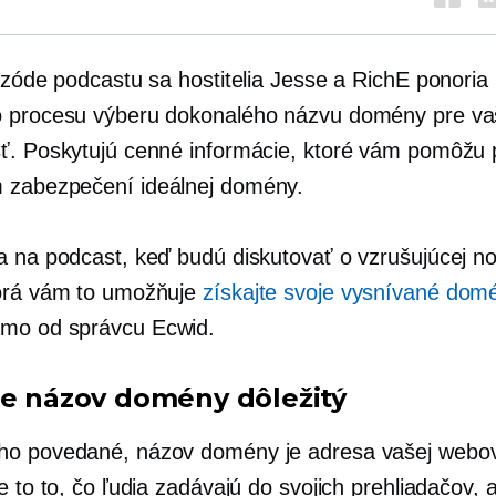
pizóde podcastu sa hostitelia Jesse a RichE ponoria
 procesu výberu dokonalého názvu domény pre va
ť. Poskytujú cenné informácie, ktoré vám pomôžu p
 zabezpečení ideálnej domény.
a na podcast, keď budú diskutovať o vzrušujúcej nov
orá vám to umožňuje
získajte svoje vysnívané dom
amo od správcu Ecwid.
je názov domény dôležitý
o povedané, názov domény je adresa vašej webov
e to to, čo ľudia zadávajú do svojich prehliadačov, a