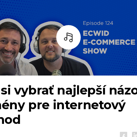
počúvať
si vybrať najlepší náz
ény pre internetový
hod