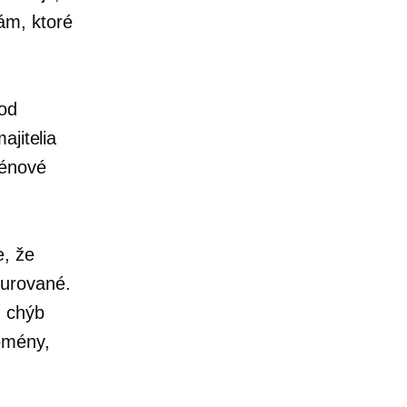
ám, ktoré
 od
ajitelia
ménové
e, že
gurované.
h chýb
omény,