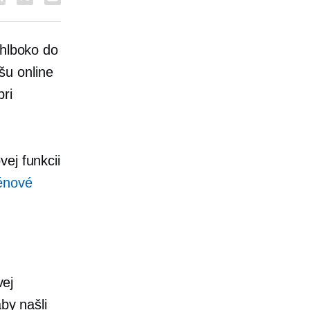
 hlboko do
šu online
ri
ej funkcii
énové
ej
by našli