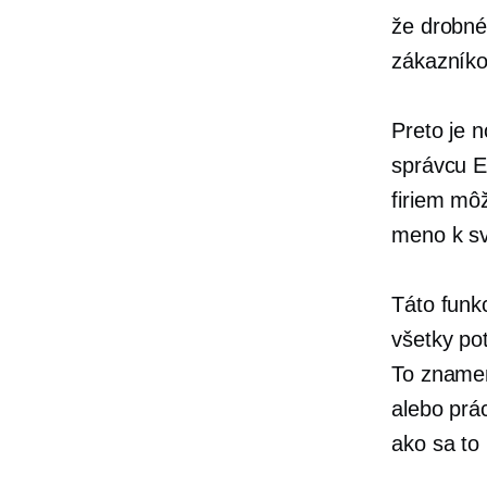
že drobné
zákazníko
Preto je 
správcu 
firiem mô
meno k sv
Táto funk
všetky po
To znamen
alebo prá
ako sa to 