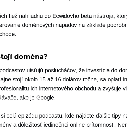
ich tiež nahliadnu do Ecwidovho beta nástroja, ktor
erovanie doménových nápadov na základe podrobn
chode.
stojí doména?
a podcastov uisťujú poslucháčov, že investícia do d
ajne stojí okolo 15 až 16 dolárov ročne, sa oplatí i
ofesionalitu ich internetového obchodu a zvyšuje vi
dávače, ako je Google.
si celú epizódu podcastu, kde nájdete ďalšie tipy n
ény a dôležitosť jedinečnej online prítomnosti. Nen