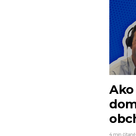
Ako 
dom
obc
4 min čítané