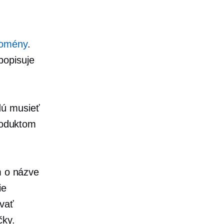
domény
.
popisuje
dú musieť
roduktom
m o názve
ie
ovať
čky.