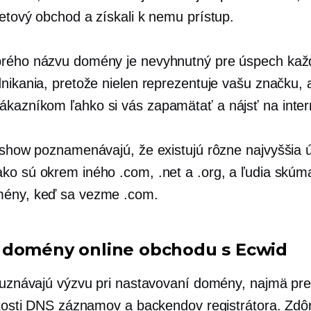
netový obchod a získali k nemu prístup.
rého názvu domény je nevyhnutný pre úspech ka
nikania, pretože nielen reprezentuje vašu značku, a
kazníkom ľahko si vás zapamätať a nájsť na inter
a show poznamenávajú, že existujú rôzne
najvyššia 
ko sú okrem iného .com, .net a .org, a ľudia skúma
mény, keď sa vezme .com.
domény online obchodu s Ecwid
a uznávajú výzvu pri nastavovaní domény, najmä pr
žitosti DNS záznamov a backendov registrátora. Zdô