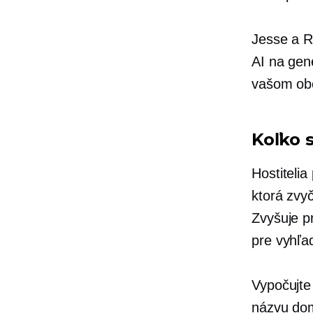
Jesse a R
AI na gen
vašom ob
Koľko 
Hostiteli
ktorá zvyč
Zvyšuje pr
pre vyhľa
Vypočujte 
názvu dom