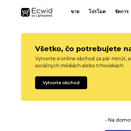
ขาย
โปรโมต
จัดการ
Všetko, čo potrebujete n
Vytvorte si online obchod za pár minút, 
sociálnych médiách alebo trhoviskách.
Vytvorte obchod
‹ Na domo