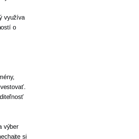
ý využíva
ostí o
omény,
nvestovať.
diteľnosť
a výber
echajte si