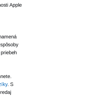
nosti Apple
znamená
o spôsoby
 priebeh
hnete.
zíky
. S
redaj