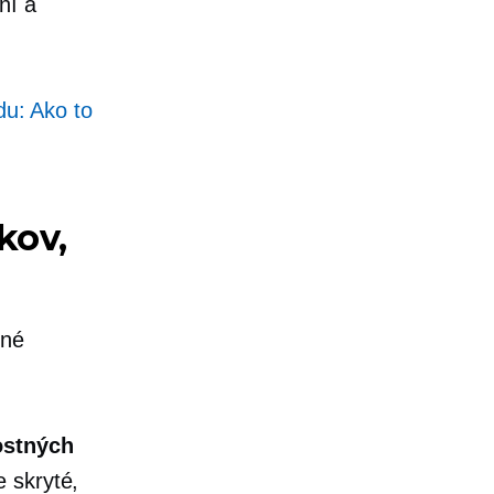
ní a
du: Ako to
kov,
bné
ostných
e skryté,