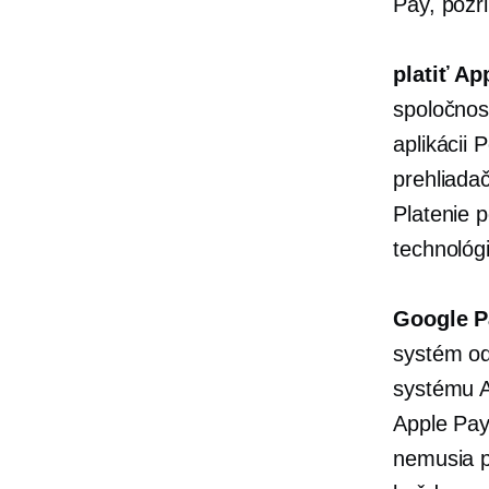
Pay, pozr
platiť Ap
spoločnos
aplikácii
prehliada
Platenie 
technológ
Google P
systém od
systému A
Apple Pay
nemusia