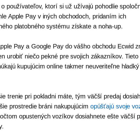
 o používateľov, ktorí si už užívajú pohodlie spoloč
hle
Apple Pay v iných obchodoch, pridaním ich
ného platobného systému získate a
noha-up.
Apple Pay a Google Pay do vášho obchodu Ecwid 
len urobiť niečo pekné pre svojich zákazníkov. Tiet
núkajú kupujúcim online takmer neuveriteľne hladký
e trenie pri pokladni máte, tým väčší predaj dosia
jšie prostredie bráni nakupujúcim
opúšťajú svoje vo
čtom opustených vozíkov dosiahnete ešte väčší p
y.