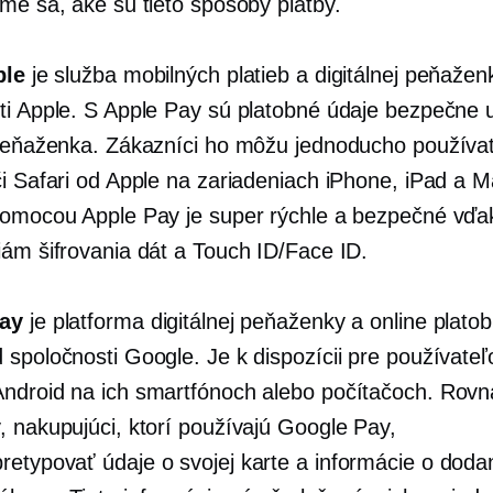
ime sa, aké sú tieto spôsoby platby.
ple
je služba mobilných platieb a digitálnej peňažen
ti Apple. S Apple Pay sú platobné údaje bezpečne 
 Peňaženka. Zákazníci ho môžu jednoducho používa
či Safari od Apple na zariadeniach iPhone, iPad a M
pomocou Apple Pay je super rýchle a bezpečné vďa
iám šifrovania dát a Touch ID/Face ID.
ay
je platforma digitálnej peňaženky a online plato
 spoločnosti Google. Je k dispozícii pre používateľ
ndroid na ich smartfónoch alebo počítačoch. Rov
, nakupujúci, ktorí používajú Google Pay,
pretypovať
údaje o svojej karte a informácie o dodan