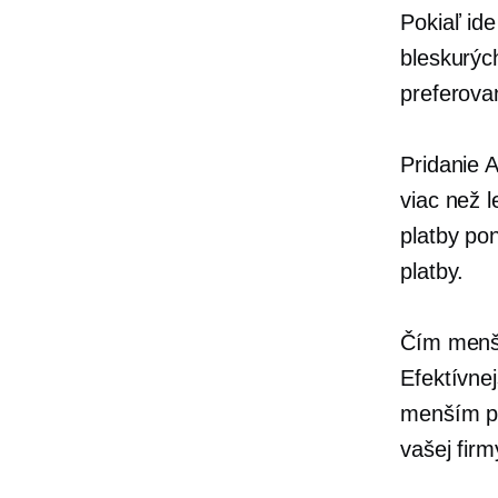
Pokiaľ ide
bleskurýc
preferova
Pridanie 
viac než 
platby po
platby.
Čím menši
Efektívne
menším po
vašej firm