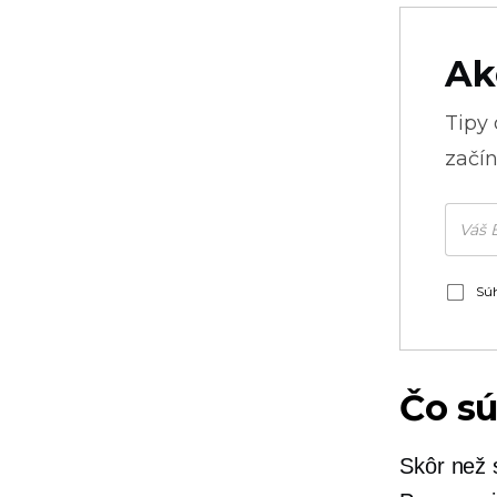
Ak
Tipy
začín
Súh
Čo sú
Skôr než 