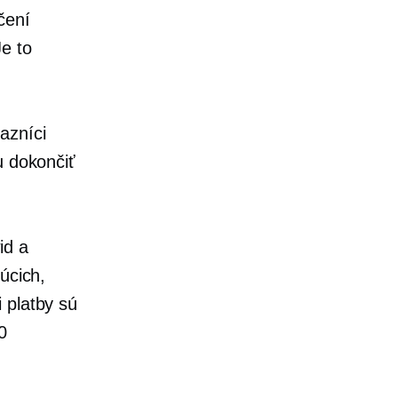
čení
e to
azníci
u dokončiť
id a
úcich,
 platby sú
0