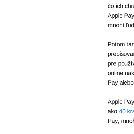
čo ich ch
Apple Pay
mnohí ľud
Potom ta
prepisova
pre použí
online na
Pay alebo
Apple Pay
ako
40 kr
Pay, mnoh