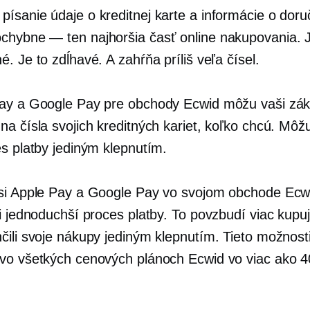
písanie
údaje o kreditnej karte a informácie o doru
ochybne — ten
najhoršia časť online nakupovania. J
. Je to zdĺhavé. A zahŕňa príliš veľa čísel.
ay a Google Pay pre obchody Ecwid môžu vaši zák
na čísla svojich kreditných kariet, koľko chcú. Môž
es platby jediným klepnutím.
si Apple Pay a Google Pay vo svojom obchode Ecw
i jednoduchší proces platby. To povzbudí viac kupuj
čili svoje nákupy jediným klepnutím. Tieto možnosti
vo všetkých cenových plánoch Ecwid vo viac ako 4