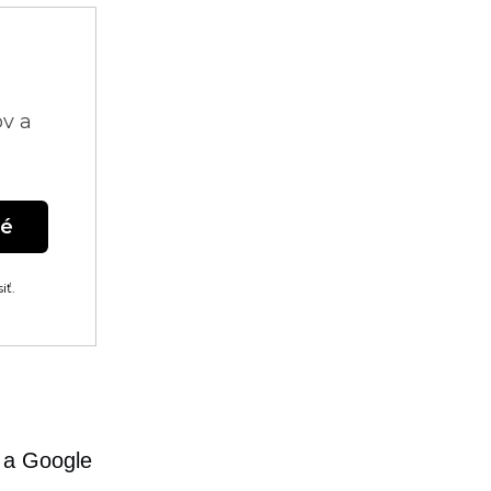
ov a
né
iť.
 a Google