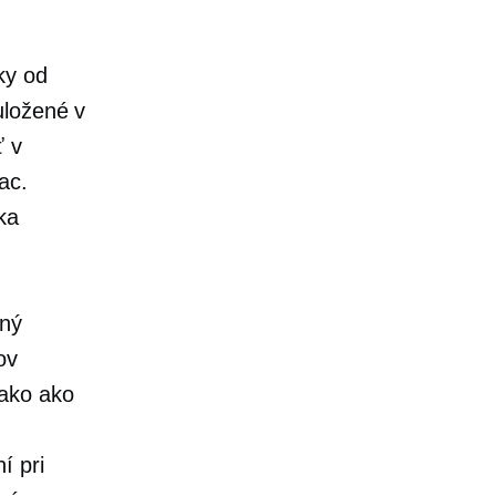
ky od
uložené v
ť v
ac.
ka
bný
ov
nako ako
í pri