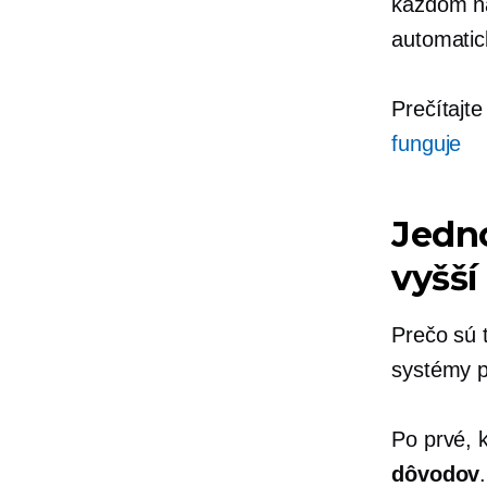
každom ná
automatic
Prečítajte 
funguje
Jedno
vyšší
Prečo sú 
systémy p
Po prvé, 
dôvodov