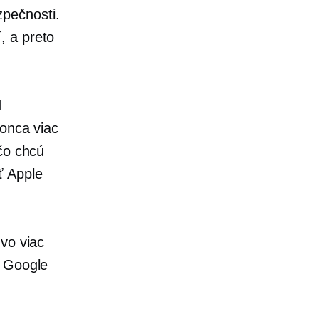
pečnosti.
, a preto
d
konca
viac
čo chcú
ť Apple
 vo viac
o Google