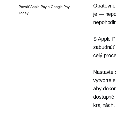
Opätovné 
Povoliť Apple Pay a Google Pay
Today
je — nep
nepohodlné
S Apple P
zabudnúť 
celý proc
Nastavte 
vytvorte s
aby dokon
dostupné 
krajinách.