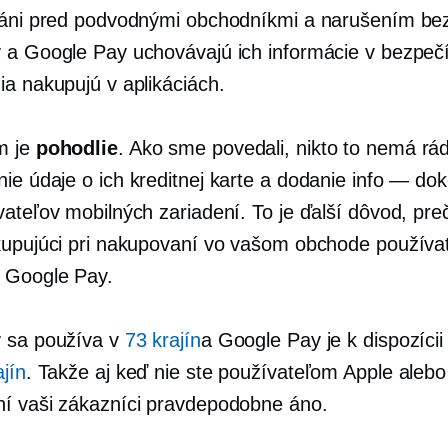
ráni pred podvodnými obchodníkmi a narušením bez
 a Google Pay uchovávajú ich informácie v bezpečí
ia nakupujú v aplikáciách.
m je
pohodlie
. Ako sme povedali, nikto to nemá rá
nie
údaje o ich kreditnej karte a dodanie
info — do
vateľov mobilných zariadení. To je ďalší dôvod, pre
kupujúci pri nakupovaní vo vašom obchode používa
 Google Pay.
 sa používa v
73 krajín
a Google Pay je k dispozícii
ajín
. Takže aj keď nie ste používateľom Apple aleb
í vaši zákazníci pravdepodobne áno.