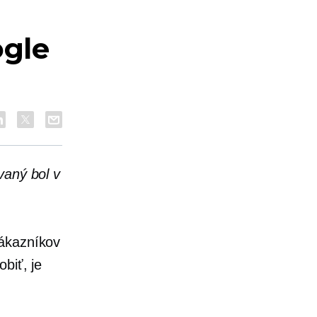
gle
vaný bol v
ákazníkov
biť, je