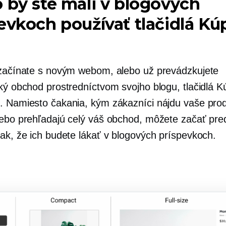
 by ste mali v blogových
evkoch používať tlačidlá Kú
 začínate s novým webom, alebo už prevádzkujete
ký obchod prostredníctvom svojho blogu, tlačidlá Kú
. Namiesto čakania, kým zákazníci nájdu vaše pro
lebo prehľadajú celý váš obchod, môžete začať pre
tak, že ich budete lákať v blogových príspevkoch.