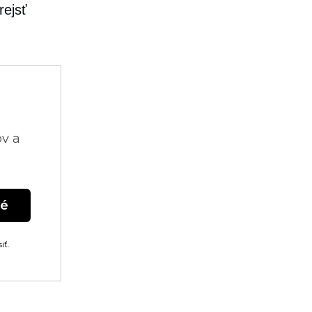
rejsť
ov a
né
iť.