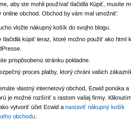
e, aby ste mohli používať tlačidlá Kúpiť, musíte 
ý online obchod. Obchod by vám mal umožniť:
cho vložte nákupný košík do svojho blogu.
e tlačidlá kúpiť teraz, ktoré možno použiť ako html 
dPresse.
ite prispôsobenú stránku pokladne.
ezpečný proces platby, ktorý chráni vašich zákazní
emáte vlastný internetový obchod, Ecwid ponúka a
orú je možné rozšíriť s rastom vašej firmy. Kliknut
 ako vytvoriť účet Ecwid a
nastaviť nákupný košík
ckého obchodu
.