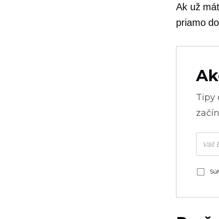
Ak už má
priamo do 
Ak
Tipy
začín
Súh