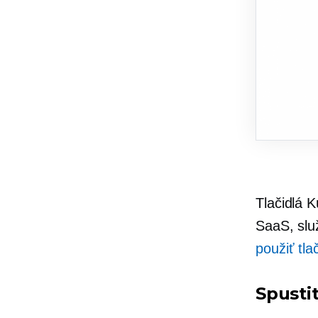
Tlačidlá K
SaaS, slu
použiť tla
Spusti