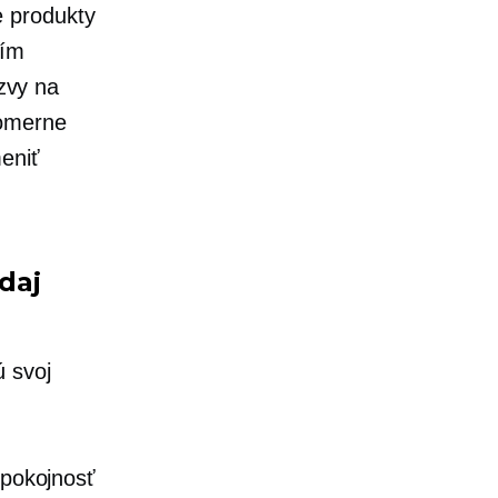
e produkty
ním
ýzvy na
pomerne
eniť
daj
ú svoj
spokojnosť