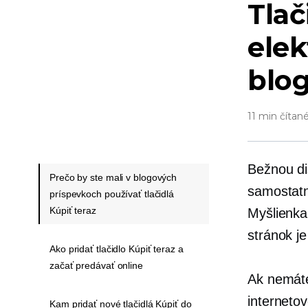
Tlač
elek
blog
11 min čítan
Bežnou dis
Prečo by ste mali v blogových
samostatn
príspevkoch používať tlačidlá
Kúpiť teraz
Myšlienka
stránok j
Ako pridať tlačidlo Kúpiť teraz a
začať predávať online
Ak nemáte
interneto
Kam pridať nové tlačidlá Kúpiť do