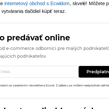
te
internetový obchod s Ecwidom
, skvelé! Môžete p
vytvárania tlačidiel kúpiť teraz.
o predávať online
 od
e-commerce
odborníci pre malých podnikateľ
ajúcich podnikateľov.
Predplat
lasím so zasielaním newslettera Ecwid. Z odberu sa môžem kedykoľvek odhlás