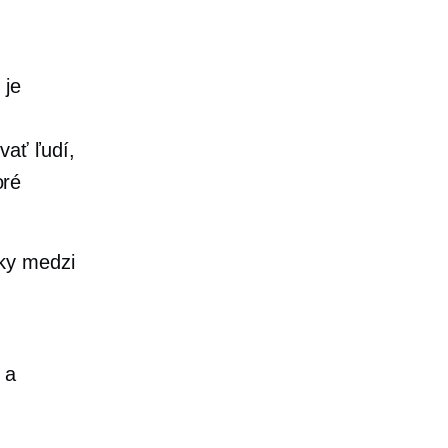
 je
vať ľudí,
oré
cky medzi
 a