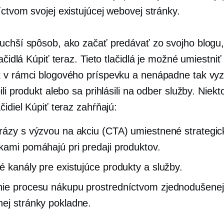
ctvom svojej existujúcej webovej stránky.
uchší spôsob, ako začať predávať zo svojho blogu,
lačidlá Kúpiť teraz. Tieto tlačidlá je možné umiestniť
 v rámci blogového príspevku a nenápadne tak vyz
ili produkt alebo sa prihlásili na odber služby. Niekt
čidiel Kúpiť teraz zahŕňajú:
rázy s výzvou na akciu (CTA) umiestnené strategi
kami pomáhajú pri predaji produktov.
é kanály pre existujúce produkty a služby.
ie procesu nákupu prostredníctvom zjednodušenej
ej stránky pokladne.