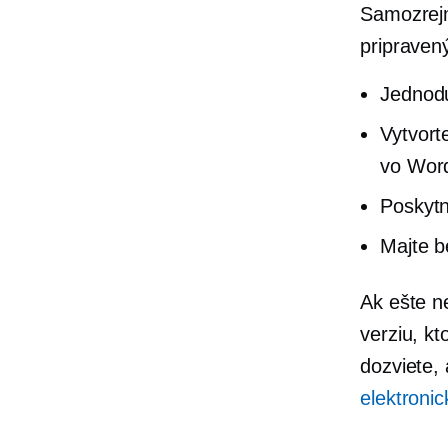
Samozrejm
pripraven
Jednodu
Vytvort
vo Wor
Poskytn
Majte b
Ak ešte n
verziu, kt
dozviete,
elektroni