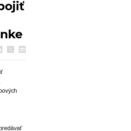
pojiť
ánke
iť
.
ebových
 predávať