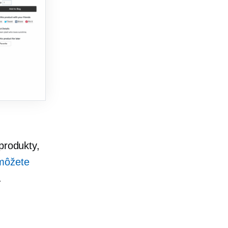
produkty,
 môžete
.