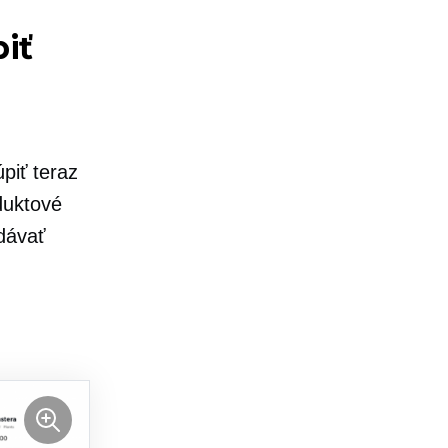
piť
piť teraz
duktové
dávať