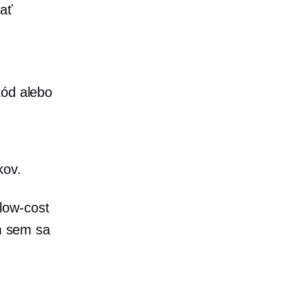
mať
kód alebo
kov.
low-cost
ím sem sa