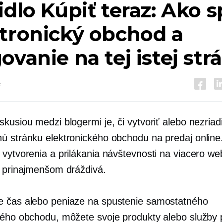
idlo Kúpiť teraz: Ako s
tronický obchod a
ovanie na tej istej str
é
kusiou medzi blogermi je, či vytvoriť alebo nezriad
ú stránku elektronického obchodu na predaj online
 vytvorenia a prilákania návštevnosti na viacero w
e prinajmenšom dráždivá.
 čas alebo peniaze na spustenie samostatného
vého obchodu, môžete svoje produkty alebo služby