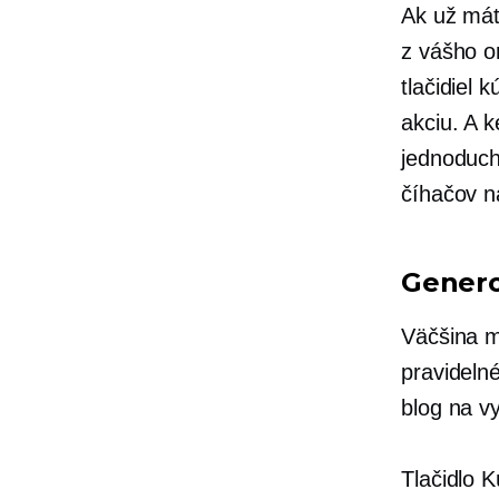
Ak už mát
z vášho o
tlačidiel 
akciu. A 
jednoduch
číhačov n
Genero
Väčšina m
pravideln
blog na v
Tlačidlo 