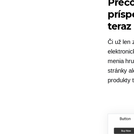
Prečo
prísp
teraz
Či už len
elektronic
menia hru
stránky a
produkty 