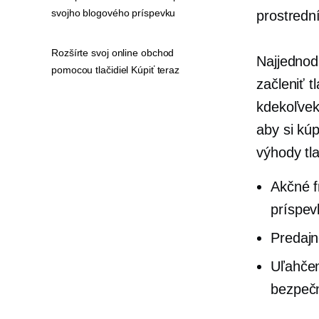
svojho blogového príspevku
prostrední
Rozšírte svoj online obchod
Najjednod
pomocou tlačidiel Kúpiť teraz
začleniť t
kdekoľvek
aby si kúp
výhody tla
Akčné f
príspev
Predajn
Uľahčen
bezpečn