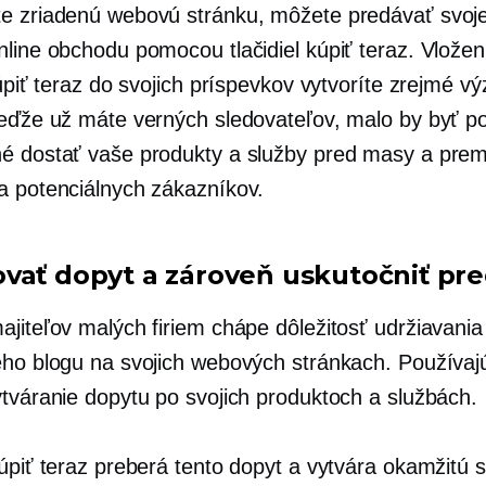
e zriadenú webovú stránku, môžete predávať svoj
nline obchodu pomocou tlačidiel kúpiť teraz. Vlože
kúpiť teraz do svojich príspevkov vytvoríte zrejmé v
keďže už máte verných sledovateľov, malo by byť 
é dostať vaše produkty a služby pred masy a prem
a potenciálnych zákazníkov.
vať dopyt a zároveň uskutočniť pre
ajiteľov malých firiem chápe dôležitosť udržiavania
ého blogu na svojich webových stránkach. Používaj
ytváranie dopytu po svojich produktoch a službách.
Kúpiť teraz preberá tento dopyt a vytvára okamžitú 