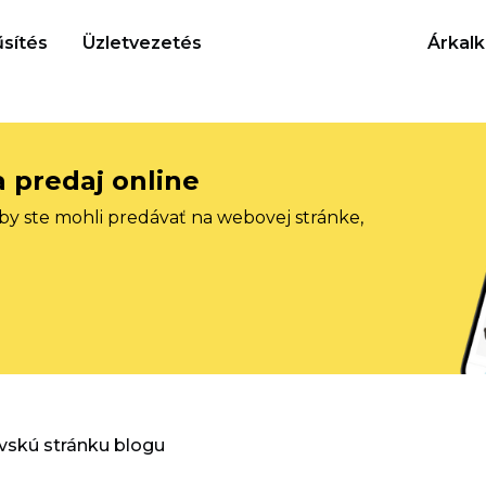
sítés
Üzletvezetés
Árkalk
a predaj online
aby ste mohli predávať na webovej stránke,
vskú stránku blogu