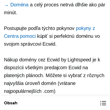
→ Doména
a celý proces netrvá dlhšie ako pár
minút.
Postupujte podľa týchto pokynov
pokyny z
Centra pomoci
kúpiť si perfektnú doménu vo
svojom správcovi Ecwid.
Nákup domény cez Ecwid by Lightspeed je k
dispozícii všetkým predajcom Ecwid na
platených plánoch. Môžete si vybrať z rôznych
najvyššia úroveň
domén (vrátane
najpopulárnejších .com)
okrem
špecifické pre jednotlivé krajiny
domény.
Obsah