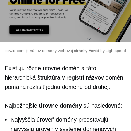
ecwid.com je názov domény webovej stránky Ecwid by Lightspeed
Existujú rôzne úrovne domén a táto
hierarchická štruktúra v registri názvov domén
pomáha rozlíšiť jednu doménu od druhej.
Najbežnejšie
úrovne domény
sú nasledovné:
Najvyššia úroveň
domény predstavujú
najvyššiu úroveň v systéme doménových