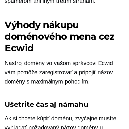
spamerom ani iným tretím stranám.
Výhody nákupu
doménového mena cez
Ecwid
Nástroj domény vo vašom správcovi Ecwid
vám pomôže zaregistrovať a pripojiť názov
domény s maximálnym pohodlím.
Ušetrite čas aj námahu
Ak si chcete kúpiť doménu, zvyčajne musíte
vyhľadať požadovaný názov domény u