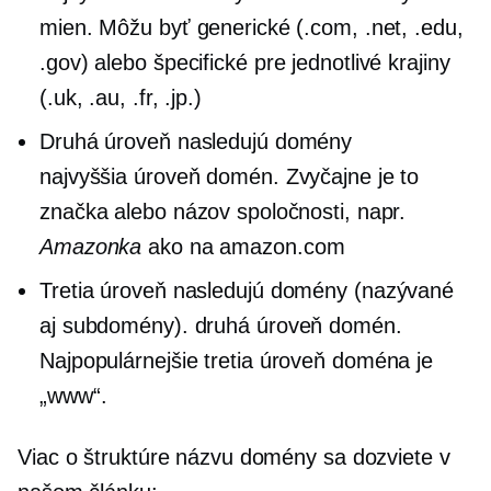
mien. Môžu byť generické (.com, .net, .edu,
.gov) alebo
špecifické pre jednotlivé krajiny
(.uk, .au, .fr, .jp.)
Druhá úroveň
nasledujú domény
najvyššia úroveň
domén. Zvyčajne je to
značka alebo názov spoločnosti, napr.
Amazonka
ako na amazon.com
Tretia úroveň
nasledujú domény (nazývané
aj subdomény).
druhá úroveň
domén.
Najpopulárnejšie
tretia úroveň
doména je
„www“.
Viac o štruktúre názvu domény sa dozviete v