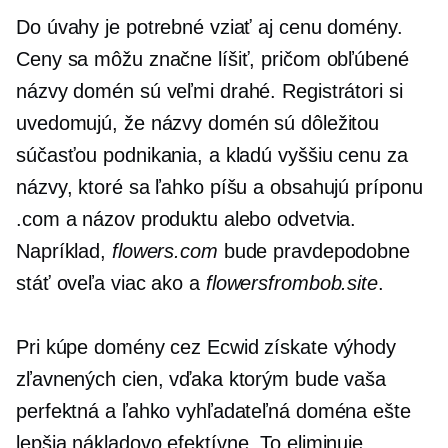
Do úvahy je potrebné vziať aj cenu domény.
Ceny sa môžu značne líšiť, pričom obľúbené
názvy domén sú veľmi drahé. Registrátori si
uvedomujú, že názvy domén sú dôležitou
súčasťou podnikania, a kladú vyššiu cenu za
názvy, ktoré sa ľahko píšu a obsahujú príponu
.com a názov produktu alebo odvetvia.
Napríklad,
flowers.com
bude pravdepodobne
stáť oveľa viac ako a
flowersfrombob.site
.
Pri kúpe domény cez Ecwid získate výhody
zľavnených cien, vďaka ktorým bude vaša
perfektná a ľahko vyhľadateľná doména ešte
lepšia
nákladovo efektívne.
To eliminuje