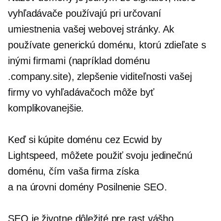
vyhľadávače používajú pri určovaní
umiestnenia vašej webovej stránky. Ak
používate generickú doménu, ktorú zdieľate s
inými firmami (napríklad doménu
.company.site), zlepšenie viditeľnosti vašej
firmy vo vyhľadávačoch môže byť
komplikovanejšie.
Keď si kúpite doménu cez Ecwid by
Lightspeed, môžete použiť svoju jedinečnú
doménu, čím vaša firma získa
a
na úrovni domény
Posilnenie SEO.
SEO je životne dôležité pre rast vášho