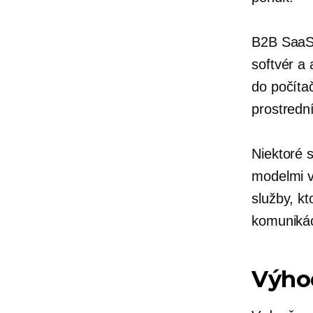
B2B SaaS 
softvér a
do počíta
prostredn
Niektoré s
modelmi v
služby, kt
komunikác
Výhod