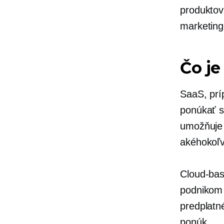
produktov,
marketing
Čo je
SaaS, pr
ponúkať s
umožňuje 
akéhokoľv
Cloud-ba
podnikom 
predplatn
ponúk.