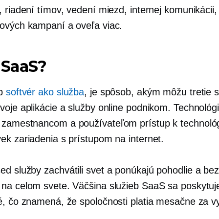
 riadení tímov, vedení miezd, internej komunikácii,
ových kampaní a oveľa viac.
 SaaS?
íp
softvér ako služba
, je spôsob, akým môžu tretie 
voje aplikácie a služby online podnikom. Technoló
zamestnancom a používateľom prístup k technológ
ek zariadenia s prístupom na internet.
sed
služby zachvátili svet a ponúkajú pohodlie a be
na celom svete. Väčšina služieb SaaS sa poskytuj
é, čo znamená, že spoločnosti platia mesačne za v