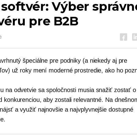
softvér: Výber správ
véru pre B2B
é
avrhnutý špeciálne pre podniky (a niekedy aj pre
eľov) už roky mení moderné prostredie, ako ho po
u na odvetvie sa spoločnosti musia snažiť zostať o
d konkurenciou, aby zostali relevantné. Na dnešnom
ájsť a využiť najnovšie a najvplyvnejšie dostupné
ie.