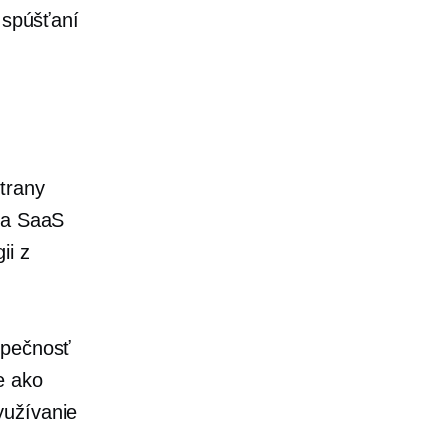
 spúšťaní
strany
gia SaaS
ii z
zpečnosť
e ako
yužívanie