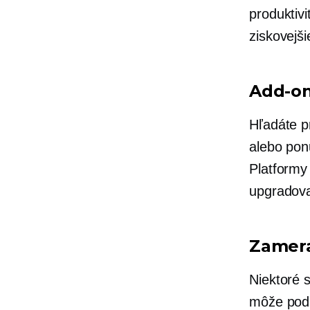
produktiv
ziskovejši
Add-o
Hľadáte 
alebo po
Platformy
upgradova
Zamera
Niektoré s
môže podp