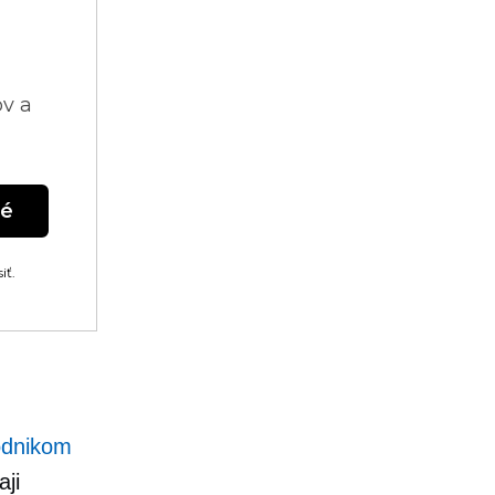
ov a
né
iť.
odnikom
ji