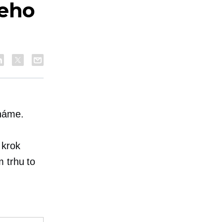
neho
známe.
 krok
 trhu to