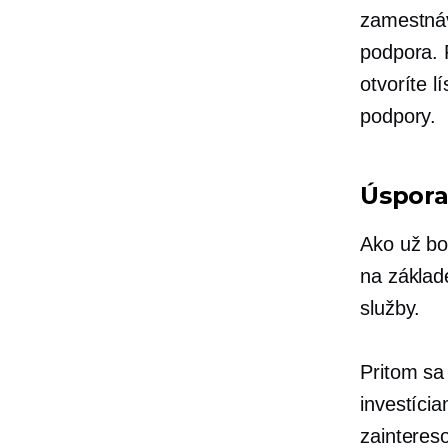
zamestnáv
podpora. 
otvoríte 
podpory.
Úspora
Ako už bo
na základ
služby.
Pritom sa
investíci
zainteres