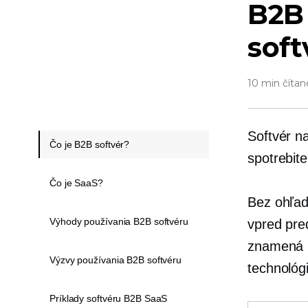
B2B 
soft
10 min čítan
Softvér n
Čo je B2B softvér?
spotrebit
Čo je SaaS?
Bez ohľad
Výhody používania B2B softvéru
vpred pre
znamená n
Výzvy používania B2B softvéru
technológ
Príklady softvéru B2B SaaS