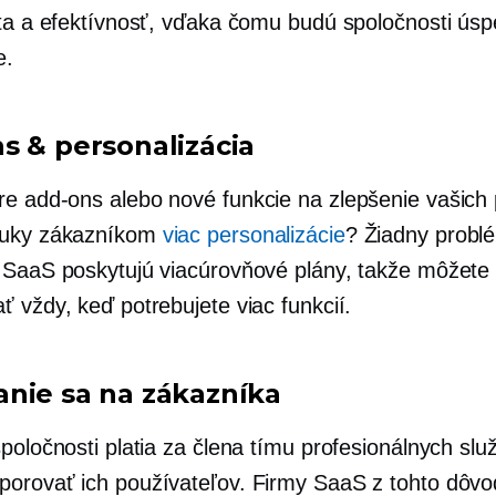
ita a efektívnosť, vďaka čomu budú spoločnosti úsp
e.
ns
& personalizácia
pre
add-ons
alebo nové funkcie na zlepšenie vašich
nuky zákazníkom
viac personalizácie
? Žiadny probl
 SaaS poskytujú viacúrovňové plány, takže môžete
ť vždy, keď potrebujete viac funkcií.
nie sa na zákazníka
poločnosti platia za člena tímu profesionálnych služ
orovať ich používateľov. Firmy SaaS z tohto dôvo