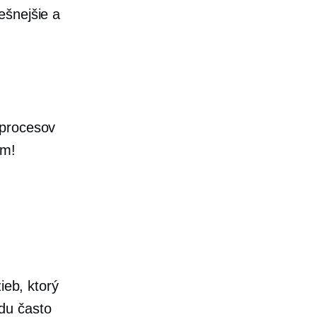
ešnejšie a
 procesov
ém!
ieb, ktorý
du často