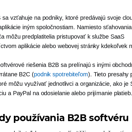
sa vzťahuje na podniky, ktoré predávajú svoje
clo
 aplikácie iným spoločnostiam. Namiesto sťahovania
ča môžu predplatitelia pristupovať k službe SaaS
íctvom aplikácie alebo webovej stránky kdekoľvek n
oftvérové ​​riešenia B2B sa prelínajú s inými obcho
rátane B2C (
podnik spotrebiteľom
). Tieto presahy
oré môžu využívať jednotlivci a organizácie, ako je 
iu a PayPal na odosielanie alebo prijímanie platieb
y používania B2B softvéru