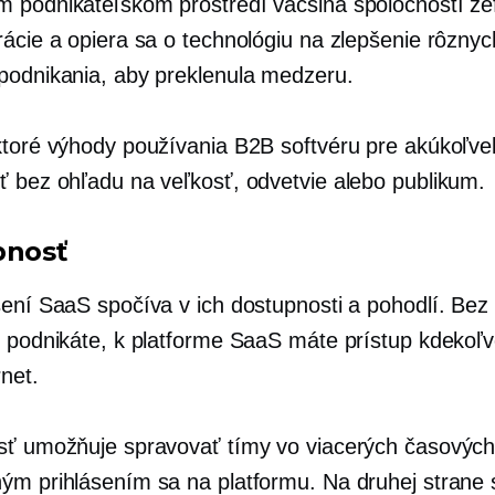
 podnikateľskom prostredí väčšina spoločností ze
rácie a opiera sa o technológiu na zlepšenie rôznyc
podnikania, aby preklenula medzeru.
ktoré výhody používania B2B softvéru pre akúkoľve
ť bez ohľadu na veľkosť, odvetvie alebo publikum.
pnosť
šení SaaS spočíva v ich dostupnosti a pohodlí. Bez
e podnikáte, k platforme SaaS máte prístup kdekoľv
net.
sť umožňuje spravovať tímy vo viacerých časový
ým prihlásením sa na platformu. Na druhej strane 