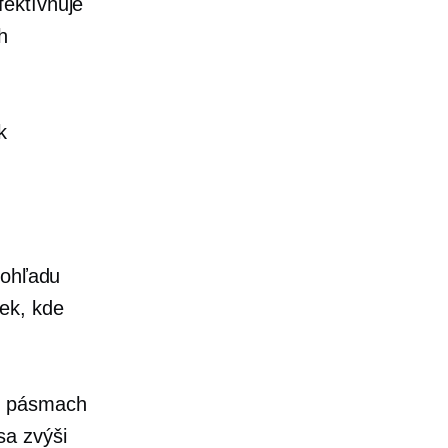
fektívňuje
h
k
 ohľadu
ek, kde
ch pásmach
sa zvýši