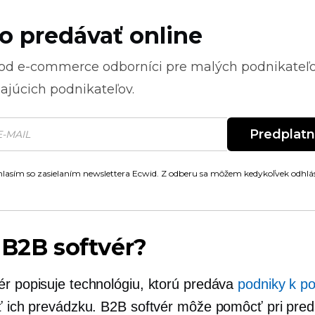
o predávať online
 od
e-commerce
odborníci pre malých podnikateľ
ajúcich podnikateľov.
Predplat
lasím so zasielaním newslettera Ecwid. Z odberu sa môžem kedykoľvek odhlás
 B2B softvér?
ér popisuje technológiu, ktorú predáva
podniky k p
iť ich prevádzku. B2B softvér môže pomôcť pri preda