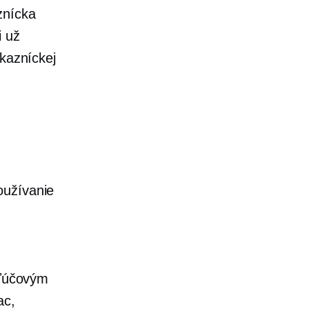
znícka
i už
ákazníckej
oužívanie
kľúčovým
ac,