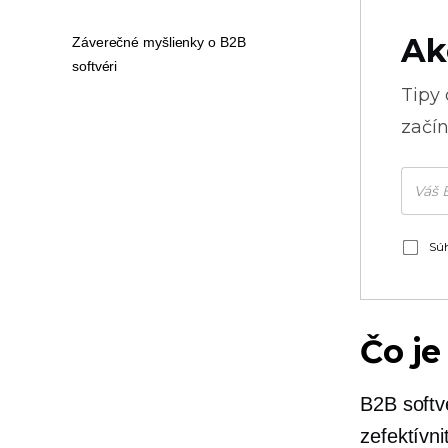
Ak
Záverečné myšlienky o B2B
softvéri
Tipy
začín
Súh
Čo je
B2B softv
zefektívn