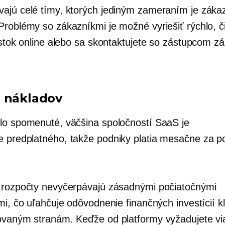
ajú celé tímy, ktorých jediným zameraním je záka
Problémy so zákazníkmi je možné vyriešiť rýchlo, č
lístok online alebo sa skontaktujete so zástupcom z
 nákladov
lo spomenuté, väčšina spoločností SaaS je
e predplatného,
takže podniky platia mesačne za p
 rozpočty nevyčerpávajú zásadnými počiatočnými
ami, čo uľahčuje odôvodnenie finančných investícií 
ovaným stranám. Keďže od platformy vyžadujete vi