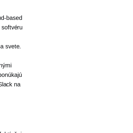
ud-based
 softvéru
a svete.
dnými
 ponúkajú
Slack na
.