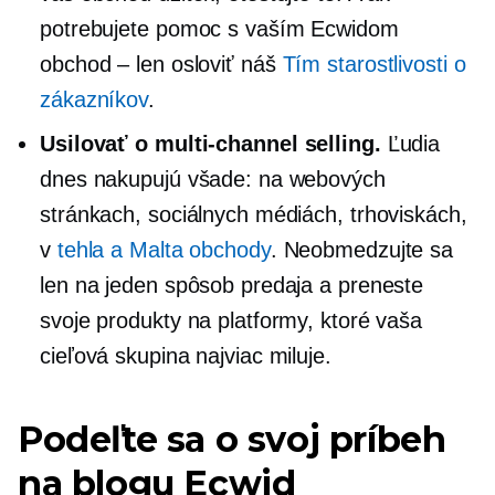
potrebujete pomoc s vaším Ecwidom
obchod – len
osloviť náš
Tím starostlivosti o
zákazníkov
.
Usilovať o
multi-channel
selling.
Ľudia
dnes nakupujú všade: na webových
stránkach, sociálnych médiách, trhoviskách,
v
tehla a Malta
obchody
. Neobmedzujte sa
len na jeden spôsob predaja a preneste
svoje produkty na platformy, ktoré vaša
cieľová skupina najviac miluje.
Podeľte sa o svoj príbeh
na blogu Ecwid