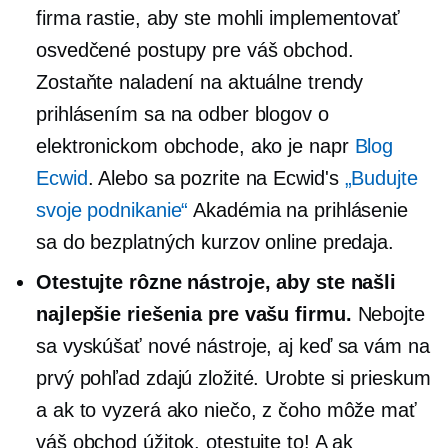
firma rastie, aby ste mohli implementovať
osvedčené postupy pre váš obchod.
Zostaňte naladení na aktuálne trendy
prihlásením sa na odber blogov o
elektronickom obchode, ako je napr
Blog
Ecwid
. Alebo sa pozrite na Ecwid's
„Budujte
svoje podnikanie“
Akadémia na prihlásenie
sa do bezplatných kurzov online predaja.
Otestujte rôzne nástroje, aby ste našli
najlepšie riešenia pre vašu firmu.
Nebojte
sa vyskúšať nové nástroje, aj keď sa vám na
prvý pohľad zdajú zložité. Urobte si prieskum
a ak to vyzerá ako niečo, z čoho môže mať
váš obchod úžitok, otestujte to! A ak