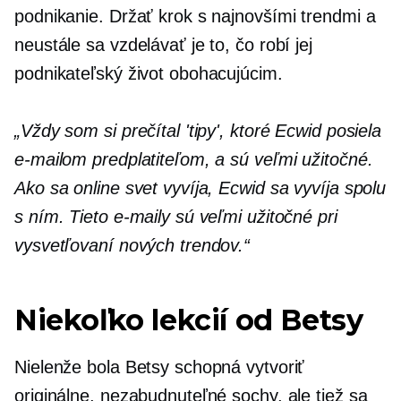
podnikanie. Držať krok s najnovšími trendmi a
neustále sa vzdelávať je to, čo robí jej
podnikateľský život obohacujúcim.
„Vždy som si prečítal 'tipy', ktoré Ecwid posiela
e-mailom predplatiteľom, a sú veľmi užitočné.
Ako sa online svet vyvíja, Ecwid sa vyvíja spolu
s ním. Tieto e-maily sú veľmi užitočné pri
vysvetľovaní nových trendov.“
Niekoľko lekcií od Betsy
Nielenže bola Betsy schopná vytvoriť
originálne, nezabudnuteľné sochy, ale tiež sa