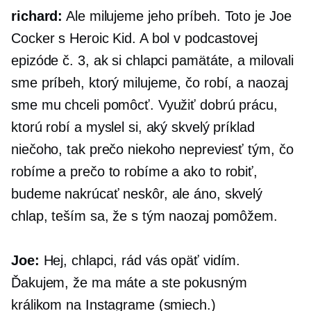
richard:
Ale milujeme jeho príbeh. Toto je Joe
Cocker s Heroic Kid. A bol v podcastovej
epizóde č. 3, ak si chlapci pamätáte, a milovali
sme príbeh, ktorý milujeme, čo robí, a naozaj
sme mu chceli pomôcť. Využiť dobrú prácu,
ktorú robí a myslel si, aký skvelý príklad
niečoho, tak prečo niekoho nepreviesť tým, čo
robíme a prečo to robíme a ako to robiť,
budeme nakrúcať neskôr, ale áno, skvelý
chlap, teším sa, že s tým naozaj pomôžem.
Joe:
Hej, chlapci, rád vás opäť vidím.
Ďakujem, že ma máte a ste pokusným
králikom na Instagrame (smiech.)