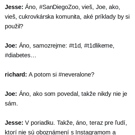
Jesse:
Áno, #SanDiegoZoo, vieš, Joe, ako,
vieš, cukrovkárska komunita, aké príklady by si
použil?
Joe:
Áno, samozrejme: #t1d, #t1dlikeme,
#diabetes…
richard:
A potom si #neveralone?
Joe:
Áno, ako som povedal, takže nikdy nie je
sám.
Jesse:
V poriadku. Takže, áno, teraz pre ľudí,
ktorí nie sú oboznámení s Instagramom a