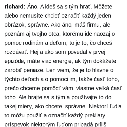
richard:
Áno. A ideš sa s tým hrať. Môžete
alebo nemusíte chcieť označiť každý jeden
obrázok, správne. Ako áno, máš firmu, ale
poznám aj tvojho otca, ktorému ide naozaj o
pomoc rodinám a deťom, to je to, čo chceš
rozdávať. Hej a ako som povedal v prvej
epizóde, máte viac energie, ak tým dokážete
zarobiť peniaze. Len viem, že je to hlavne o
týchto deťoch a o pomoci im, takže časť toho,
prečo chceme pomôcť vám, vlastne veľká časť
toho. Ale hrajte sa s tým a používajte to do
takej miery, ako chcete, správne. Niektorí ľudia
to môžu použiť a označiť každý prekliaty
príspevok niektorým ľuďom pripadá príliš