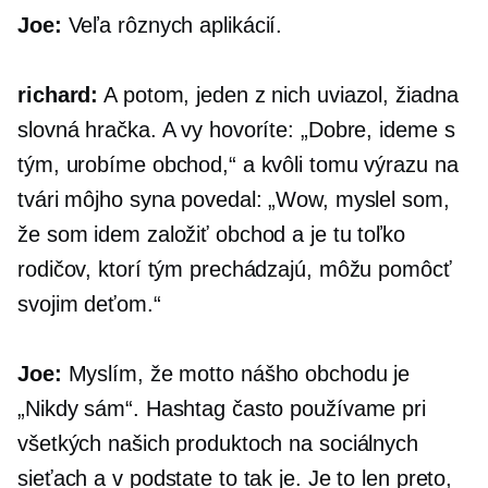
Joe:
Veľa rôznych aplikácií.
richard:
A potom, jeden z nich uviazol, žiadna
slovná hračka. A vy hovoríte: „Dobre, ideme s
tým, urobíme obchod,“ a kvôli tomu výrazu na
tvári môjho syna povedal: „Wow, myslel som,
že som idem založiť obchod a je tu toľko
rodičov, ktorí tým prechádzajú, môžu pomôcť
svojim deťom.“
Joe:
Myslím, že motto nášho obchodu je
„Nikdy sám“. Hashtag často používame pri
všetkých našich produktoch na sociálnych
sieťach a v podstate to tak je. Je to len preto,