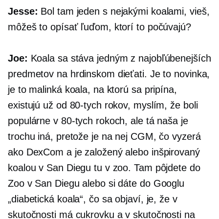
Jesse:
Bol tam jeden s nejakými koalami, vieš,
môžeš to opísať ľuďom, ktorí to počúvajú?
Joe:
Koala sa stáva jedným z najobľúbenejších
predmetov na hrdinskom dieťati. Je to novinka,
je to malinká koala, na ktorú sa pripína,
existujú už od 80-tych rokov, myslím, že boli
populárne v 80-tych rokoch, ale tá naša je
trochu iná, pretože je na nej CGM, čo vyzerá
ako DexCom a je založený alebo inšpirovaný
koalou v San Diegu tu v zoo. Tam pôjdete do
Zoo v San Diegu alebo si dáte do Googlu
„diabetická koala“, čo sa objaví, je, že v
skutočnosti má cukrovku a v skutočnosti na