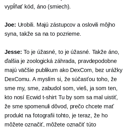
vypĺňať kód, áno (smiech).
Joe:
Urobili. Majú zástupcov a oslovili môjho
syna, takže sa na to pozrieme.
Jesse:
To je úžasné, to je úžasné. Takže áno,
ďalšia je zoologická záhrada, pravdepodobne
majú väčšie publikum ako DexCom, bez urážky
DexComu. A myslím si, že súčasťou toho, že
sme my, sme, zabudol som, vieš, ja som ten,
kto nosí Ecwid
t-shirt
Tu by som sa mal uistiť,
že sme spomenuli dôvod, prečo chcete mať
produkt na fotografii tohto, je teraz, že ho
môžete označiť, môžete označiť túto