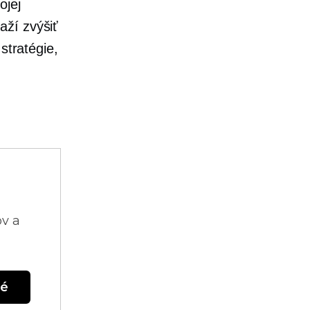
ojej
aží zvýšiť
stratégie,
ov a
né