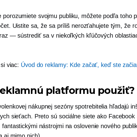
 porozumiete svojmu publiku, môžete podľa toho pr
čet. Uistite sa, že sa príliš nerozťahujete tým, že ro
raz — sústrediť sa
v niekoľkých kľúčových oblastiac
 si viac:
Úvod do reklamy: Kde začať, keď ste začia
reklamnú platformu použiť?
olenkovej nákupnej sezóny spotrebitelia hľadajú inš
nych sieťach. Preto sú sociálne siete ako Facebook
 fantastickými nástrojmi na oslovenie nového publi
a aj mimo nich).