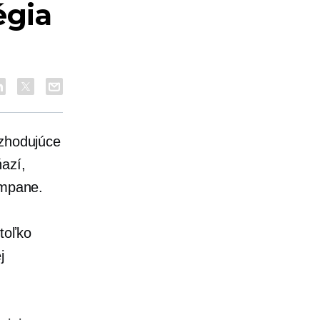
égia
ozhodujúce
ňazí,
ampane.
toľko
j