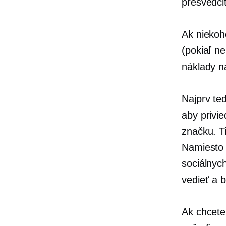
presvedčiť
Ak niekoh
(pokiaľ n
náklady n
Najprv te
aby privi
značku. T
Namiesto 
sociálnyc
vedieť a 
Ak chcete