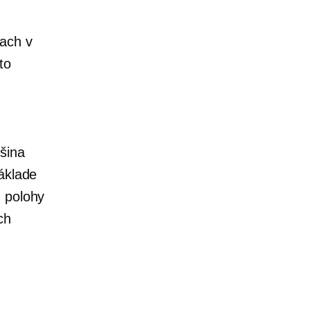
kach v
to
u
čšina
áklade
, polohy
ch