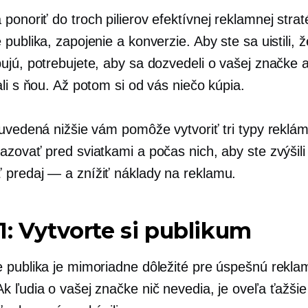
onoriť do troch pilierov efektívnej reklamnej strat
publika, zapojenie a konverzie. Aby ste sa uistili, ž
ujú, potrebujete, aby sa dozvedeli o vašej značke 
li s ňou. Až potom si od vás niečo kúpia.
 uvedená nižšie vám pomôže vytvoriť tri typy reklám
azovať pred sviatkami a počas nich, aby ste zvýšili
ť
predaj — a
znížiť náklady na reklamu.
1: Vytvorte si publikum
 publika je mimoriadne dôležité pre úspešnú rekl
k ľudia o vašej značke nič nevedia, je oveľa ťažšie