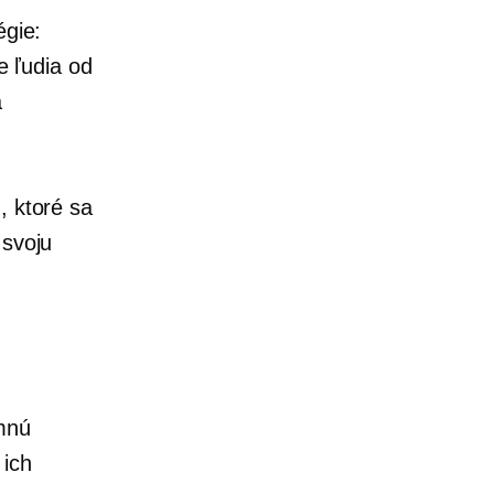
égie:
e ľudia od
a
, ktoré sa
 svoju
amnú
 ich