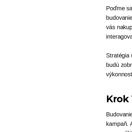
Poďme sa p
budovanie 
vás nakup
interagova
Stratégia
budú zobr
výkonnos
Krok 
Budovanie
kampaň. A