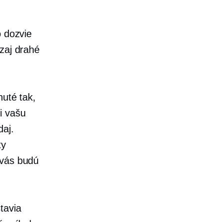
o dozvie
zaj drahé
nuté tak,
i vašu
daj.
ty
 vás budú
tavia