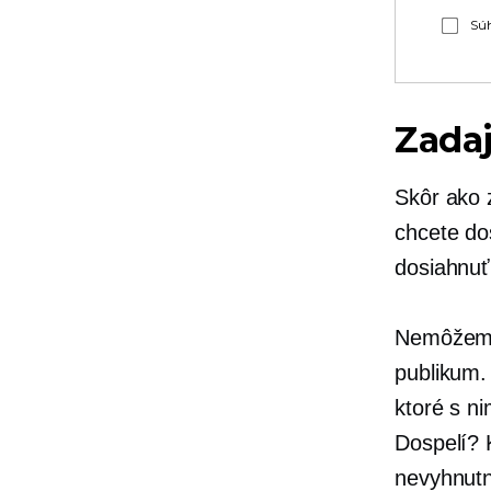
Súh
Zadaj
Skôr ako 
chcete
do
dosiahnuť
Nemôžeme 
publikum.
ktoré s n
Dospelí? 
nevyhnutn