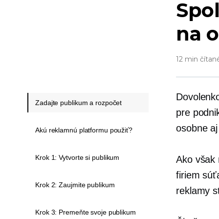
Spoľ
na o
12 min čítan
Dovolenko
Zadajte publikum a rozpočet
pre podnik
osobne aj
Akú reklamnú platformu použiť?
Krok 1: Vytvorte si publikum
Ako však 
firiem sú
Krok 2: Zaujmite publikum
reklamy
s
Krok 3: Premeňte svoje publikum