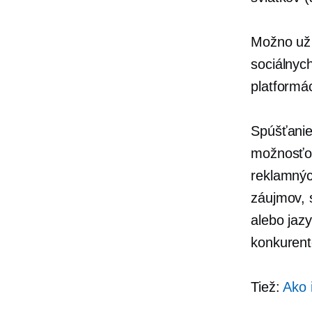
Možno už 
sociálnyc
platformá
Spúšťanie
možnosťou,
reklamnýc
záujmov, 
alebo jaz
konkurent
Tiež:
Ako 