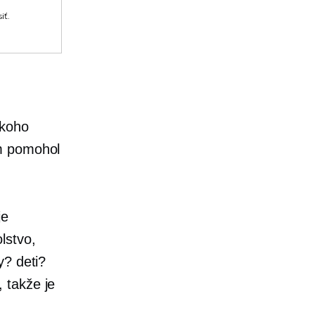
iť.
 koho
ám pomohol
je
lstvo,
y? deti?
 takže je