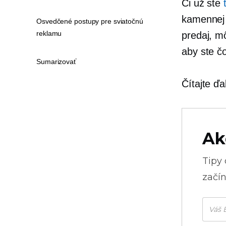
Či už ste
kamennej 
Osvedčené postupy pre sviatočnú
reklamu
predaj, mô
aby ste čo
Sumarizovať
Čítajte ďa
Ak
Tipy
začín