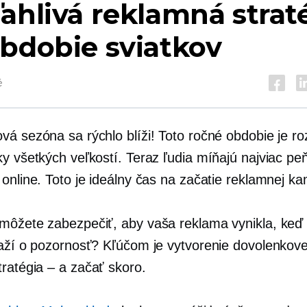
ahlivá reklamná strat
bdobie sviatkov
é
vá sezóna sa rýchlo blíži! Toto ročné obdobie je r
y všetkých veľkostí. Teraz ľudia míňajú najviac pe
 online. Toto je ideálny čas na začatie reklamnej k
môžete zabezpečiť, aby vaša reklama vynikla, keď 
ťaží o pozornosť? Kľúčom je vytvorenie dovolenkove
tratégia – a
začať skoro.