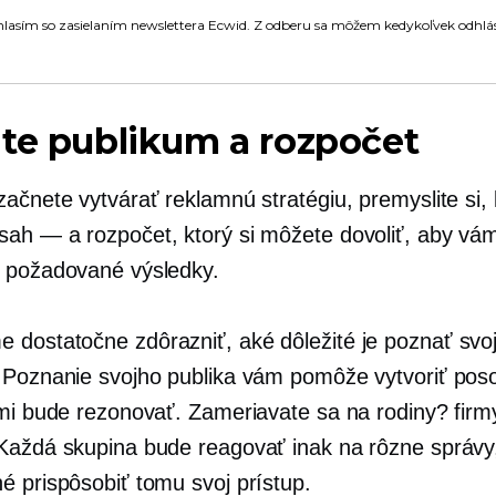
lasím so zasielaním newslettera Ecwid. Z odberu sa môžem kedykoľvek odhlás
te publikum a rozpočet
začnete vytvárať reklamnú stratégiu, premyslite si,
sah — a
rozpočet, ktorý si môžete dovoliť, aby v
 požadované výsledky.
dostatočne zdôrazniť, aké dôležité je poznať svo
 Poznanie svojho publika vám pomôže vytvoriť poso
imi bude rezonovať. Zameriavate sa na rodiny? firm
Každá skupina bude reagovať inak na rôzne správy,
é prispôsobiť tomu svoj prístup.