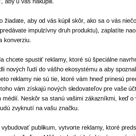
, aby u vás nakúpili.
o žiadate, aby od vás kúpil skôr, ako sa o vás nieč
epredávate impulzívny druh produktu), zaplatíte nao
a konverziu.
da chcete spustiť reklamy, ktoré sú špeciálne navrh
edli nových ľudí do vášho ekosystému a aby spoznal
ieto reklamy nie sú tie, ktoré vám hneď prinesú pre
toho vám získajú nových sledovateľov pre vaše úč
h médií. Neskôr sa stanú vašimi zákazníkmi, keď o
budú zvyknutí na vašu značku.
 vybudovať publikum, vytvorte reklamy, ktoré preds