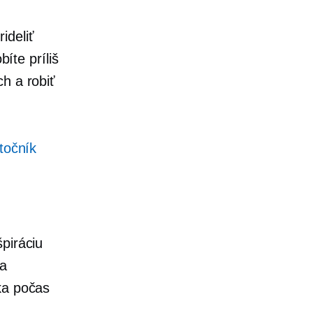
ideliť
bíte príliš
h a robiť
točník
piráciu
 a
ka počas