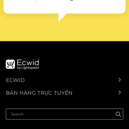
ECWID
Ecwid.com
BÁN HÀNG TRỰC TUYẾN
Trung tâm trợ giúp
Bán ở bất cứ đâu
Quảng bá ở bất cứ đâu
Kiểm soát mọi thứ