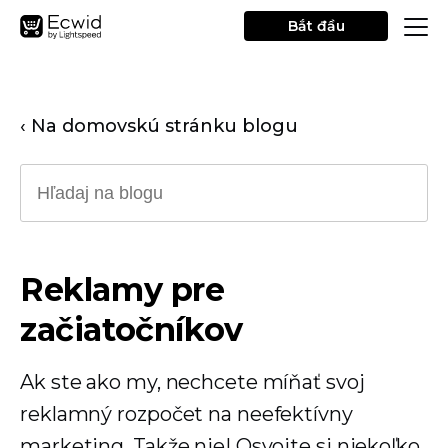
Bắt đầu
‹ Na domovskú stránku blogu
Reklamy pre
začiatočníkov
Ak ste ako my, nechcete míňať svoj
reklamný rozpočet na neefektívny
marketing. Takže nie! Osvojte si niekoľko