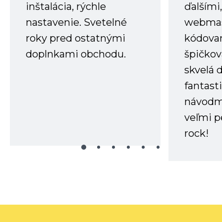
inštalácia, rýchle
ďalšími
nastavenie. Svetelné
webmas
roky pred ostatnými
kódovan
doplnkami obchodu.
špičkov
skvelá 
fantast
návodm
veľmi p
rock!