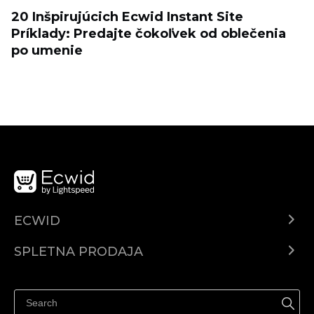
20 Inšpirujúcich Ecwid Instant Site
Príklady: Predajte čokoľvek od oblečenia
po umenie
ECWID
Center za pomoč
SPLETNA PRODAJA
Prodaja na Facebooku
Prodaja na Instagramu