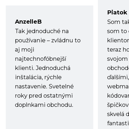
Piatok
AnzelleB
Som ta
Tak jednoduché na
som to 
používanie – zvládnu to
kliento
aj moji
teraz h
najtechnofóbnejší
svojom
klienti. Jednoduchá
obchode
inštalácia, rýchle
ďalšími
nastavenie. Svetelné
webmas
roky pred ostatnými
kódovan
doplnkami obchodu.
špičkov
skvelá 
fantast