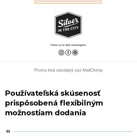
Promo kód odoslaný cez MailChimp
Používateľská skúsenosť
prispôsobená flexibilným
možnostiam dodania