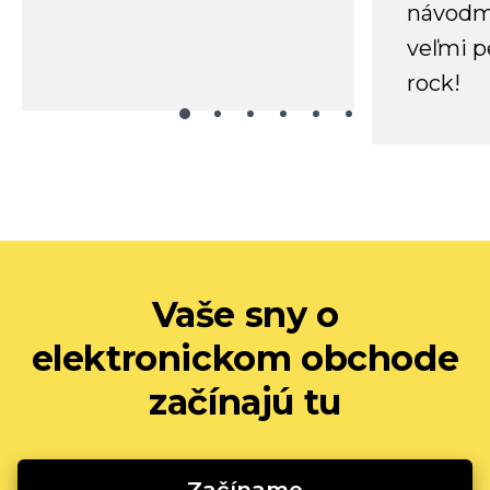
návodm
veľmi p
rock!
Vaše sny o
elektronickom obchode
začínajú tu