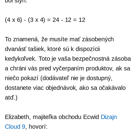
bol štyri.
(4 x 6)
-
(3 x 4) = 24
-
12 = 12
To znamená, že musíte mať zásobených
dvanásť tašiek, ktoré sú k dispozícii
kedykoľvek. Toto je vaša bezpečnostná zásoba
a chráni vás pred vyčerpaním produktov, ak sa
niečo pokazí (dodávateľ nie je dostupný,
dostanete viac objednávok, ako sa očakávalo
atď.)
Elizabeth, majiteľka obchodu Ecwid
Dizajn
Cloud 9
, hovorí: