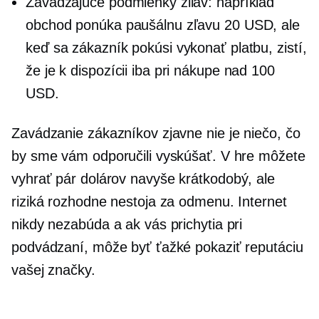
Zavádzajúce podmienky zliav: napríklad
obchod ponúka paušálnu zľavu 20 USD, ale
keď sa zákazník pokúsi vykonať platbu, zistí,
že je k dispozícii iba pri nákupe nad 100
USD.
Zavádzanie zákazníkov zjavne nie je niečo, čo
by sme vám odporučili vyskúšať. V hre môžete
vyhrať pár dolárov navyše
krátkodobý,
ale
riziká rozhodne nestoja za odmenu. Internet
nikdy nezabúda a ak vás prichytia pri
podvádzaní, môže byť ťažké pokaziť reputáciu
vašej značky.