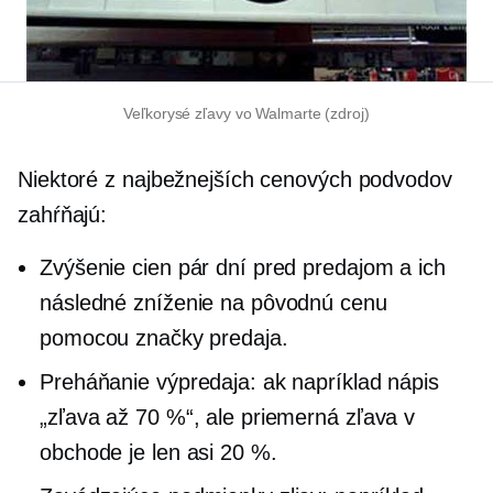
Veľkorysé zľavy vo Walmarte (zdroj)
Niektoré z najbežnejších cenových podvodov
zahŕňajú:
Zvýšenie cien pár dní pred predajom a ich
následné zníženie na pôvodnú cenu
pomocou značky predaja.
Preháňanie výpredaja: ak napríklad nápis
„zľava až 70 %“, ale priemerná zľava v
obchode je len asi 20 %.