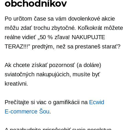
obchodníkov
Po určitom čase sa vám dovolenkové akcie
môžu zdať trochu zbytočné. Koľkokrát môžete
reálne vidieť „50 % zľava! NAKUPUJTE
TERAZ!!!” predtým, než sa prestaneš starať?
Ak chcete získať pozornosť (a doláre)
sviatočných nakupujúcich, musíte byť
kreatívni.
Prečítajte si viac o gamifikácii na
Ecwid
E-commerce
Šou
.
A nezabudnite prispôsobiť svoje posolstvo