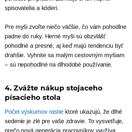
spisovatelia a kóderi.
Pre myši zvoľte niečo väčšie, čo vám pohodlne
padne do ruky. Herné myši sú obzvlášť
pohodlné a presné, aj keď majú tendenciu byť
drahšie. Vyhnite sa malým cestovným myšiam
– sú nepohodlné na dlhodobé používanie.
4. Zvážte nákup stojaceho
písacieho stola
Počet výskumov rastie
ktoré ukazujú, že dlhé
sedenie je zlé pre vaše zdravie. To vysvetľuje,
prečo nová generácia pracovníkov využíva