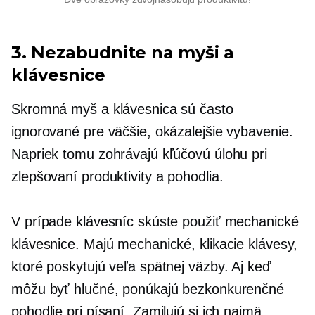
3. Nezabudnite na myši a
klávesnice
Skromná myš a klávesnica sú často
ignorované pre väčšie, okázalejšie vybavenie.
Napriek tomu zohrávajú kľúčovú úlohu pri
zlepšovaní produktivity a pohodlia.
V prípade klávesníc skúste použiť mechanické
klávesnice. Majú mechanické, klikacie klávesy,
ktoré poskytujú veľa spätnej väzby. Aj keď
môžu byť hlučné, ponúkajú bezkonkurenčné
pohodlie pri písaní. Zamilujú si ich najmä