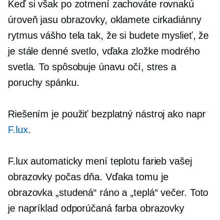
Keď si však po zotmení zachováte rovnakú
úroveň jasu obrazovky, oklamete cirkadiánny
rytmus vášho tela tak, že si budete myslieť, že
je stále denné svetlo, vďaka zložke modrého
svetla. To spôsobuje únavu očí, stres a
poruchy spánku.
Riešením je použiť bezplatný nástroj ako napr
F.lux
.
F.lux automaticky mení teplotu farieb vašej
obrazovky počas dňa. Vďaka tomu je
obrazovka „studená“ ráno a „teplá“ večer. Toto
je napríklad odporúčaná farba obrazovky