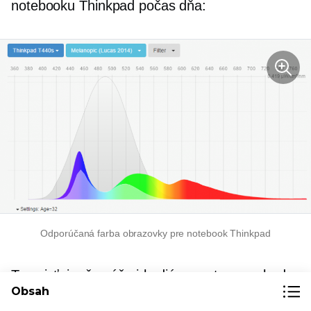
notebooku Thinkpad počas dňa:
Odporúčaná farba obrazovky pre notebook Thinkpad
To zaisťuje, že váš cirkadiánny rytmus nebude
Obsah
narušený a vaše oči sa časom lepšie