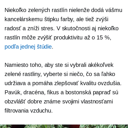
Niekoľko zelených rastlín nielenže dodá vášmu
kancelárskemu štipku farby, ale tiež zvýši
radosť a zníži stres. V skutočnosti aj niekoľko
rastlín môže zvýšiť produktivitu až o 15 %,
podľa jednej štúdie
.
Namiesto toho, aby ste si vybrali akékoľvek
zelené rastliny, vyberte si niečo, čo sa ľahko
udržiava a pomáha zlepšovať kvalitu ovzdušia.
Pavúk, dracéna, fikus a bostonská papraď sú
obzvlášť dobre známe svojimi vlastnosťami
filtrovania vzduchu.