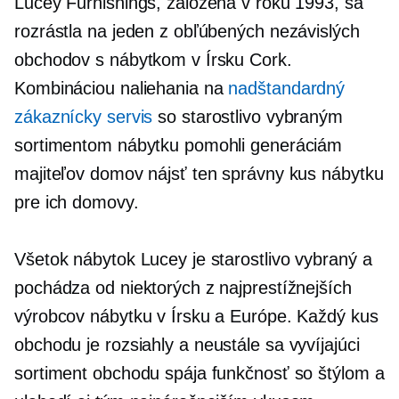
Lucey Furnishings, založená v roku 1993, sa
rozrástla na jeden z obľúbených nezávislých
obchodov s nábytkom v Írsku Cork.
Kombináciou naliehania na
nadštandardný
zákaznícky servis
so starostlivo vybraným
sortimentom nábytku pomohli generáciám
majiteľov domov nájsť ten správny kus nábytku
pre ich domovy.
Všetok nábytok Lucey je starostlivo vybraný a
pochádza od niektorých z najprestížnejších
výrobcov nábytku v Írsku a Európe. Každý kus
obchodu je rozsiahly a
neustále sa vyvíjajúci
sortiment obchodu spája funkčnosť so štýlom a