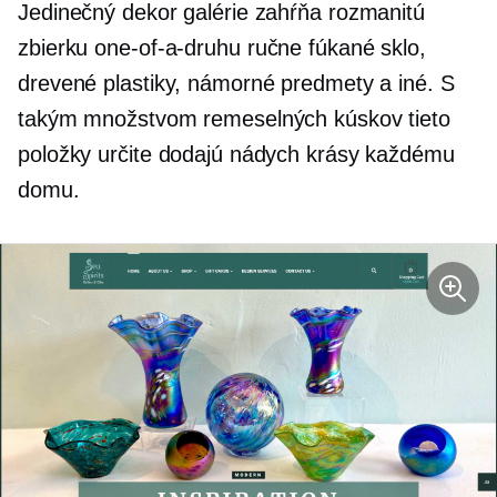
Jedinečný dekor galérie zahŕňa rozmanitú
zbierku
one-of-a-druhu
ručne fúkané
sklo,
drevené plastiky, námorné predmety a iné. S
takým množstvom remeselných kúskov tieto
položky určite dodajú nádych krásy každému
domu.