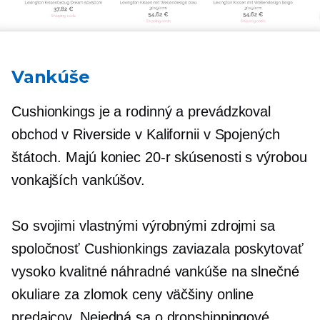
Vankúše
Cushionkings je a
rodinný
a prevádzkoval
obchod v Riverside v Kalifornii v Spojených
štátoch. Majú koniec
20-r
skúsenosti s výrobou
vonkajších vankúšov.
So svojimi vlastnými výrobnými zdrojmi sa
spoločnosť Cushionkings zaviazala poskytovať
vysoko kvalitné
náhradné vankúše na slnečné
okuliare za zlomok ceny väčšiny online
predajcov. Nejedná sa o dropshippingové